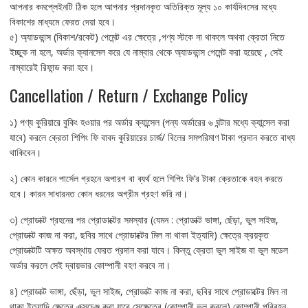
আপনার কমপ্লেইনটি ঠিক হলে আপনার প্রদানকৃত অতিরিক্ত মূল্য ১০ কার্যদিবসের মধ্যে
বিকাশের মাধ্যমে ফেরত দেয়া হবে।
৫) অ্যাডভান্স (বিকাশ/রকেট) পেমেন্ট এর ক্ষেত্রে ,পণ্য স্টকে না থাকলে অথবা ক্রেতা নিতে
ইচ্ছুক না হলে, অর্ডার ক্যানসেল করে যে নাম্বার থেকে অ্যাডভান্স পেমেন্ট করা হয়েছে , সেই
নাম্বারেই রিফান্ড করা হবে।
Cancellation / Return / Exchange Policy
১) পণ্য কুরিয়ারে বুকিং হওয়ার পর অর্ডার ক্যান্সেল (পন্য অর্ডারের ৬ ঘন্টার মধ্যে ক্যান্সেল করা
যাবে) করলে ক্রেতা শিপিং ফি বাবদ কুরিয়ারের চার্জ/ বিলের সমপরিমাণ টাকা প্রদান করতে বাধ্য
থাকিবেন।
২) কোন কারনে পার্সেল গ্রহনে অপারগ বা ব্যর্থ হলে শিপিং ফি’র টাকা ক্রেতাকে বহন করতে
হবে। কারন সাধারনত কোন ধরনের অগ্রীম গ্রহণ করি না।
৩) প্রোডাক্ট গ্রহনের পর প্রোডাক্টের সমস্যার (যেমন : প্রোডাক্ট ভাঙ্গা, ছেঁড়া, ভুল সাইজ,
প্রোডাক্ট কাজ না করা, ছবির সাথে প্রোডাক্টের মিল না থাকা ইত্যাদি) ক্ষেত্রে ক্রয়কৃত
প্রোডাক্টটি অক্ষত অবস্থায় ফেরত প্রদান করা যাবে। কিন্তু ক্রেতা ভুল সাইজ বা ভুল মডেল
অর্ডার করলে সেই দ্বায়ভার কোম্পানী বহণ করবে না।
৪) প্রোডাক্ট ভাঙ্গা, ছেঁড়া, ভুল সাইজ, প্রোডাক্ট কাজ না করা, ছবির সাথে প্রোডাক্টের মিল না
থাকা ইত্যাদি ক্ষেত্রে এক্সচেঞ্জ করা যাবে সেক্ষেত্রে (কোম্পানী ভুল করলে) কোম্পানী পরিবহন