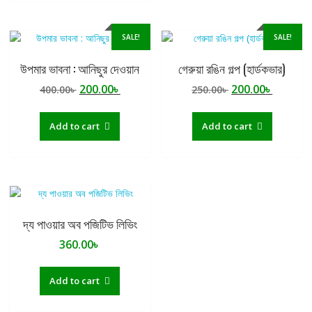
SALE!
SALE!
উপমার ভাবনা : আনিছুর দেওয়ান
গেরুয়া রঙিন গল্প (হার্ডকভার)
Original
Current
Original
Curren
200.00
৳
200.00
৳
400.00
৳
250.00
৳
price
price
price
price
was:
is:
was:
is:
Add to cart
Add to cart
400.00৳ .
200.00৳ .
250.00৳ .
200.00৳ 
দ্য পাওয়ার অব পজিটিভ লিভিং
360.00
৳
Add to cart