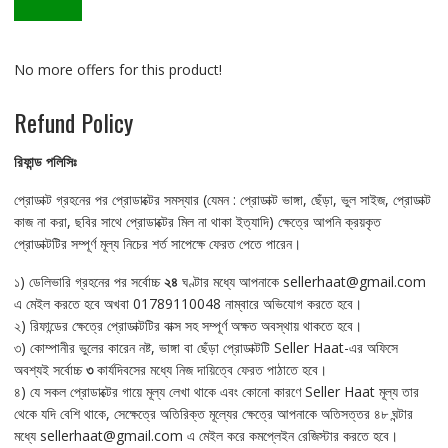
No more offers for this product!
Refund Policy
রিফান্ড
পলিসিঃ
প্রোডাক্ট গ্রহনের পর প্রোডাক্টের সমস্যার (যেমন : প্রোডাক্ট ভাঙ্গা, ছেঁড়া, ভুল সাইজ, প্রোডাক্ট
কাজ না করা, ছবির সাথে প্রোডাক্টের মিল না থাকা ইত্যাদি) ক্ষেত্রে আপনি ক্রয়কৃত
প্রোডাক্টটির সম্পূর্ণ মূল্য নিচের শর্ত সাপেক্ষে ফেরত পেতে পারেন।
১) ডেলিভারি গ্রহনের পর সর্বোচ্চ
২৪
ঘণ্টার মধ্যে আপনাকে sellerhaat@gmail.com
এ মেইল করতে হবে অখবা 01789110048 নাম্বারে অভিযোগ করতে হবে।
২) রিফান্ডের ক্ষেত্রে প্রোডাক্টটির বাক্স সহ সম্পূর্ণ অক্ষত অবস্থায় থাকতে হবে।
৩) কোম্পানীর ভুলের কারেন নষ্ট, ভাঙ্গা বা ছেঁড়া প্রোডাক্টটি Seller Haat-এর অফিসে
অবশ্যই সর্বোচ্চ
৩
কার্যদিবসের মধ্যে নিজ দায়িত্বে ফেরত পাঠাতে হবে।
৪) যে সকল প্রোডাক্টের গায়ে মূল্য লেখা থাকে এবং কোনো কারণে Seller Haat মূল্য তার
থেকে যদি বেশি থাকে, সেক্ষেত্রে অতিরিক্ত মূল্যের ক্ষেত্রে আপনাকে অতিসত্তর ৪৮ ঘন্টার
মধ্যে sellerhaat@gmail.com এ মেইল করে কমপ্লেইন রেজিস্টার করতে হবে।