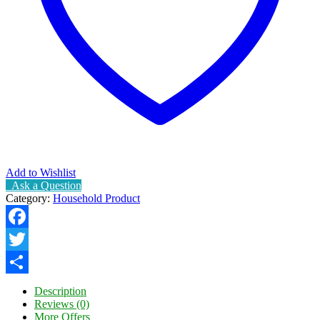
Add to Wishlist
Ask a Question
Category:
Household Product
Facebook
Twitter
Share
Description
Reviews (0)
More Offers