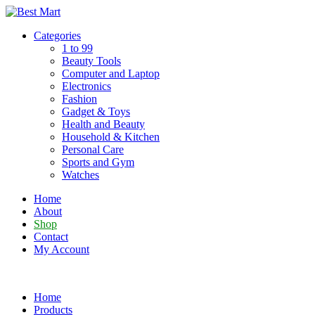
Skip
to
Categories
content
1 to 99
Beauty Tools
Computer and Laptop
Electronics
Fashion
Gadget & Toys
Health and Beauty
Household & Kitchen
Personal Care
Sports and Gym
Watches
Home
About
Shop
Contact
My Account
Home
Products