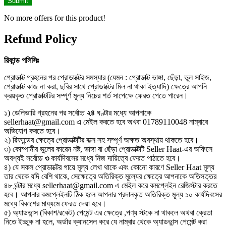
No more offers for this product!
Refund Policy
রিফান্ড
পলিসিঃ
প্রোডাক্ট গ্রহনের পর প্রোডাক্টের সমস্যার (যেমন : প্রোডাক্ট ভাঙ্গা, ছেঁড়া, ভুল সাইজ,
প্রোডাক্ট কাজ না করা, ছবির সাথে প্রোডাক্টের মিল না থাকা ইত্যাদি) ক্ষেত্রে আপনি
ক্রয়কৃত প্রোডাক্টটির সম্পূর্ণ মূল্য নিচের শর্ত সাপেক্ষে ফেরত পেতে পারেন।
১) ডেলিভারি গ্রহনের পর সর্বোচ্চ
২৪
ঘণ্টার মধ্যে আপনাকে
sellerhaat@gmail.com এ মেইল করতে হবে অখবা 01789110048 নাম্বারে
অভিযোগ করতে হবে।
২) রিফান্ডের ক্ষেত্রে প্রোডাক্টটির বাক্স সহ সম্পূর্ণ অক্ষত অবস্থায় থাকতে হবে।
৩) কোম্পানীর ভুলের কারেন নষ্ট, ভাঙ্গা বা ছেঁড়া প্রোডাক্টটি Seller Haat-এর অফিসে
অবশ্যই সর্বোচ্চ
৩
কার্যদিবসের মধ্যে নিজ দায়িত্বে ফেরত পাঠাতে হবে।
৪) যে সকল প্রোডাক্টের গায়ে মূল্য লেখা থাকে এবং কোনো কারণে Seller Haat মূল্য
তার থেকে যদি বেশি থাকে, সেক্ষেত্রে অতিরিক্ত মূল্যের ক্ষেত্রে আপনাকে অতিসত্তর
৪৮ ঘন্টার মধ্যে sellerhaat@gmail.com এ মেইল করে কমপ্লেইন রেজিস্টার করতে
হবে। আপনার কমপ্লেইনটি ঠিক হলে আপনার প্রদানকৃত অতিরিক্ত মূল্য ১০ কার্যদিবসের
মধ্যে বিকাশের মাধ্যমে ফেরত দেয়া হবে।
৫) অ্যাডভান্স (বিকাশ/রকেট) পেমেন্ট এর ক্ষেত্রে ,পণ্য স্টকে না থাকলে অথবা ক্রেতা
নিতে ইচ্ছুক না হলে, অর্ডার ক্যানসেল করে যে নাম্বার থেকে অ্যাডভান্স পেমেন্ট করা