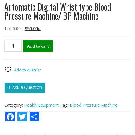
Automatic Digital Wrist type Blood
Pressure Machine/ BP Machine
Original
Current
1,500.00
৳
950.00
৳
price
price
was:
is:
Automatic
Add to cart
1,500.00৳ .
950.00৳ .
Digital
Wrist
type
Blood
Add to Wishlist
Pressure
Machine/
Ask a Question
BP
Machine
quantity
Category:
Health Equipment
Tag:
Blood Pressure Machine
F
T
S
ac
w
h