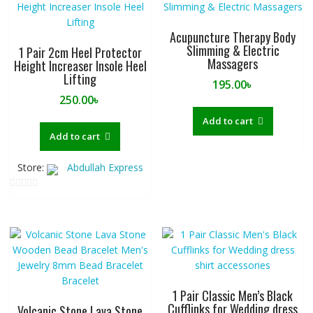
Acupuncture Therapy Body
Slimming & Electric
1 Pair 2cm Heel Protector
Massagers
Height Increaser Insole Heel
Lifting
195.00
৳
250.00
৳
Add to cart
Add to cart
Store:
Abdullah Express
0
o
u
t
o
f
5
1 Pair Classic Men’s Black
Cufflinks for Wedding dress
Volcanic Stone Lava Stone