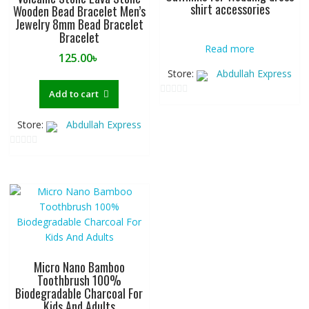
shirt accessories
Wooden Bead Bracelet Men’s
Jewelry 8mm Bead Bracelet
Bracelet
Read more
125.00
৳
Store:
Abdullah Express
Add to cart
0
o
Store:
Abdullah Express
u
t
0
o
o
f
u
5
t
o
f
5
Micro Nano Bamboo
Toothbrush 100%
Biodegradable Charcoal For
Kids And Adults