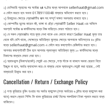
১) ডেলিভারি গ্রহনের পর সর্বোচ্চ
২৪
ঘণ্টার মধ্যে আপনাকে sellerhaat@gmail.com
এ মেইল করতে হবে অখবা 01789110048 নাম্বারে অভিযোগ করতে হবে।
২) রিফান্ডের ক্ষেত্রে প্রোডাক্টটির বাক্স সহ সম্পূর্ণ অক্ষত অবস্থায় থাকতে হবে।
৩) কোম্পানীর ভুলের কারেন নষ্ট, ভাঙ্গা বা ছেঁড়া প্রোডাক্টটি Seller Haat-এর অফিসে
অবশ্যই সর্বোচ্চ
৩
কার্যদিবসের মধ্যে নিজ দায়িত্বে ফেরত পাঠাতে হবে।
৪) যে সকল প্রোডাক্টের গায়ে মূল্য লেখা থাকে এবং কোনো কারণে Seller Haat মূল্য তার
থেকে যদি বেশি থাকে, সেক্ষেত্রে অতিরিক্ত মূল্যের ক্ষেত্রে আপনাকে অতিসত্তর ৪৮ ঘন্টার
মধ্যে sellerhaat@gmail.com এ মেইল করে কমপ্লেইন রেজিস্টার করতে হবে।
আপনার কমপ্লেইনটি ঠিক হলে আপনার প্রদানকৃত অতিরিক্ত মূল্য ১০ কার্যদিবসের মধ্যে
বিকাশের মাধ্যমে ফেরত দেয়া হবে।
৫) অ্যাডভান্স (বিকাশ/রকেট) পেমেন্ট এর ক্ষেত্রে ,পণ্য স্টকে না থাকলে অথবা ক্রেতা নিতে
ইচ্ছুক না হলে, অর্ডার ক্যানসেল করে যে নাম্বার থেকে অ্যাডভান্স পেমেন্ট করা হয়েছে , সেই
নাম্বারেই রিফান্ড করা হবে।
Cancellation / Return / Exchange Policy
১) পণ্য কুরিয়ারে বুকিং হওয়ার পর অর্ডার ক্যান্সেল (পন্য অর্ডারের ৬ ঘন্টার মধ্যে ক্যান্সেল করা
যাবে) করলে ক্রেতা শিপিং ফি বাবদ কুরিয়ারের চার্জ/ বিলের সমপরিমাণ টাকা প্রদান করতে বাধ্য
থাকিবেন।