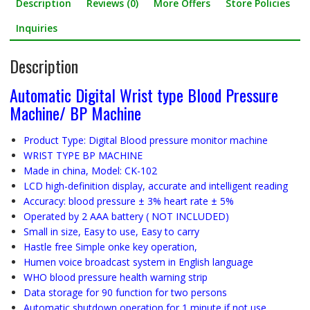
e
itt
ar
Description
Reviews (0)
More Offers
Store Policies
b
er
e
Inquiries
o
Description
o
k
Automatic Digital Wrist type Blood Pressure
Machine/ BP Machine
Product Type: Digital Blood pressure monitor machine
WRIST TYPE BP MACHINE
Made in china, Model: CK-102
LCD high-definition display, accurate and intelligent reading
Accuracy: blood pressure ± 3% heart rate ± 5%
Operated by 2 AAA battery ( NOT INCLUDED)
Small in size, Easy to use, Easy to carry
Hastle free Simple onke key operation,
Humen voice broadcast system in English language
WHO blood pressure health warning strip
Data storage for 90 function for two persons
Automatic shutdown operation for 1 minute if not use