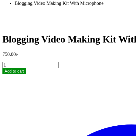
Blogging Video Making Kit With Microphone
Blogging Video Making Kit Wi
750.00
৳
Blogging
Video
Add to cart
Making
Kit
With
Microphone
quantity