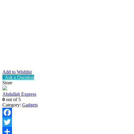
Add to Wishlist
Ask a Question
Store
Abdullah Express
0
out of 5
Category:
Gadgets
Facebook
Twitter