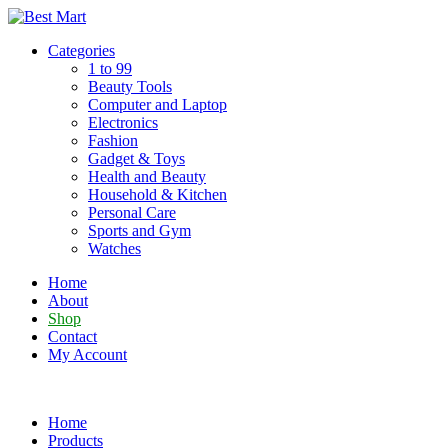
Skip
to
Categories
content
1 to 99
Beauty Tools
Computer and Laptop
Electronics
Fashion
Gadget & Toys
Health and Beauty
Household & Kitchen
Personal Care
Sports and Gym
Watches
Home
About
Shop
Contact
My Account
Home
Products