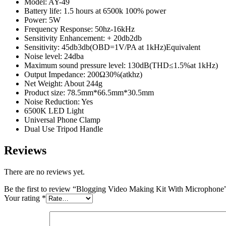
Model: AY-49
Battery life: 1.5 hours at 6500k 100% power
Power: 5W
Frequency Response: 50hz-16kHz
Sensitivity Enhancement: + 20db2db
Sensitivity: 45db3db(OBD=1V/PA at 1kHz)Equivalent
Noise level: 24dba
Maximum sound pressure level: 130dB(THD≤1.5%at 1kHz)
Output Impedance: 200Ω30%(atkhz)
Net Weight: About 244g
Product size: 78.5mm*66.5mm*30.5mm
Noise Reduction: Yes
6500K LED Light
Universal Phone Clamp
Dual Use Tripod Handle
Reviews
There are no reviews yet.
Be the first to review “Blogging Video Making Kit With Microphone
Your rating
*