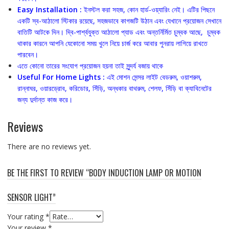
Easy Installation :
ইনস্টল করা সহজ, কোন হার্ড-ওয়্যারিং নেই। এটির পিছনে
একটি স্ব-আঠালো স্টিকার রয়েছে, সহজভাবে কাগজটি উঠান এবং যেখানে প্রয়োজন সেখানে
বাতিটি আটকে দিন। দ্বি-পার্শ্বযুক্ত আঠালো প্যাড এবং অন্তর্নির্মিত চুম্বক আছে, ‍চুম্বক
থাকার কারনে আপনি যেকোনো সময় খুলে নিয়ে চার্জ করে আবার পুনরায় লাগিয়ে রাখতে
পারবেন।
এতে কোনো তারের সংযোগ প্রয়োজন হয়না তাই সুন্দর্য বজায় থাকে
Useful For Home Lights :
এই মোশন সেন্সর লাইট বেডরুম, ওয়াশরুম,
রান্নাঘর, ওয়ারড্রোব, করিডোর, সিঁড়ি, অন্ধকার বাথরুম, শেলফ, সিঁড়ি বা ক্যাবিনেটের
জন্য দুর্দান্ত কাজ করে।
Reviews
There are no reviews yet.
BE THE FIRST TO REVIEW “BODY INDUCTION LAMP OR MOTION
SENSOR LIGHT”
Your rating
*
Your review
*