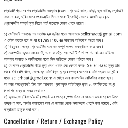
প্রোডাক্ট গ্রহনের পর প্রোডাক্টের সমস্যার (যেমন : প্রোডাক্ট ভাঙ্গা, ছেঁড়া, ভুল সাইজ, প্রোডাক্ট
কাজ না করা, ছবির সাথে প্রোডাক্টের মিল না থাকা ইত্যাদি) ক্ষেত্রে আপনি ক্রয়কৃত
প্রোডাক্টটির সম্পূর্ণ মূল্য নিচের শর্ত সাপেক্ষে ফেরত পেতে পারেন।
১) ডেলিভারি গ্রহনের পর সর্বোচ্চ
২৪
ঘণ্টার মধ্যে আপনাকে sellerhaat@gmail.com
এ মেইল করতে হবে অখবা 01789110048 নাম্বারে অভিযোগ করতে হবে।
২) রিফান্ডের ক্ষেত্রে প্রোডাক্টটির বাক্স সহ সম্পূর্ণ অক্ষত অবস্থায় থাকতে হবে।
৩) কোম্পানীর ভুলের কারেন নষ্ট, ভাঙ্গা বা ছেঁড়া প্রোডাক্টটি Seller Haat-এর অফিসে
অবশ্যই সর্বোচ্চ
৩
কার্যদিবসের মধ্যে নিজ দায়িত্বে ফেরত পাঠাতে হবে।
৪) যে সকল প্রোডাক্টের গায়ে মূল্য লেখা থাকে এবং কোনো কারণে Seller Haat মূল্য তার
থেকে যদি বেশি থাকে, সেক্ষেত্রে অতিরিক্ত মূল্যের ক্ষেত্রে আপনাকে অতিসত্তর ৪৮ ঘন্টার
মধ্যে sellerhaat@gmail.com এ মেইল করে কমপ্লেইন রেজিস্টার করতে হবে।
আপনার কমপ্লেইনটি ঠিক হলে আপনার প্রদানকৃত অতিরিক্ত মূল্য ১০ কার্যদিবসের মধ্যে
বিকাশের মাধ্যমে ফেরত দেয়া হবে।
৫) অ্যাডভান্স (বিকাশ/রকেট) পেমেন্ট এর ক্ষেত্রে ,পণ্য স্টকে না থাকলে অথবা ক্রেতা নিতে
ইচ্ছুক না হলে, অর্ডার ক্যানসেল করে যে নাম্বার থেকে অ্যাডভান্স পেমেন্ট করা হয়েছে , সেই
নাম্বারেই রিফান্ড করা হবে।
Cancellation / Return / Exchange Policy