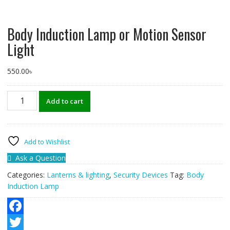
Body Induction Lamp or Motion Sensor
Light
550.00
৳
Body
Add to cart
Induction
Lamp
or
Motion
Add to Wishlist
Sensor
Ask a Question
Light
quantity
Categories:
Lanterns & lighting
,
Security Devices
Tag:
Body
Induction Lamp
F