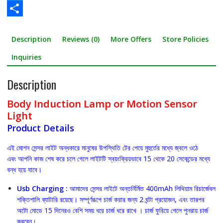
a
T
c
w
S
Description
Reviews (0)
More Offers
Store Policies
e
i
h
b
t
a
Inquiries
o
t
r
Description
o
e
e
Body Induction Lamp or Motion Sensor
k
r
Light
Product Details
এই মোশন সেন্সর লাইট অন্ধকারে মানুষের উপস্থিতি টের পেয়ে মুহুর্তের মধ্যে জ্বলে ওঠে
এবং আপনি কাজ শেষ করে চলে গেলে লাইটটি স্বয়ংক্রিয়ভাবে 15 থেকে 20 সেকেন্ডের মধ্যে
বন্ধ হয়ে যাবে।
Usb Charging :
আমাদের সেন্সর লাইটে অন্তর্নির্মিত 400mAh লিথিয়াম রিচার্জেবল
শক্তিশালি ব্যাটারি রয়েছে। সম্পূর্ণরূপে চার্জ করার জন্য 2 ঘন্টা প্রয়োজন, এবং তারপর
অটো মোডে 15 দিনেরও বেশি সময় ধরে চার্জ ধরে রাখে । চার্জ ফুরিয়ে গেলে পুনরায় চার্জ
করবেন।