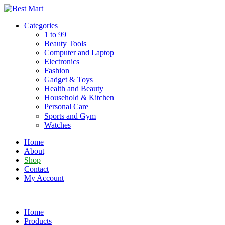
Skip
to
Categories
content
1 to 99
Beauty Tools
Computer and Laptop
Electronics
Fashion
Gadget & Toys
Health and Beauty
Household & Kitchen
Personal Care
Sports and Gym
Watches
Home
About
Shop
Contact
My Account
Home
Products