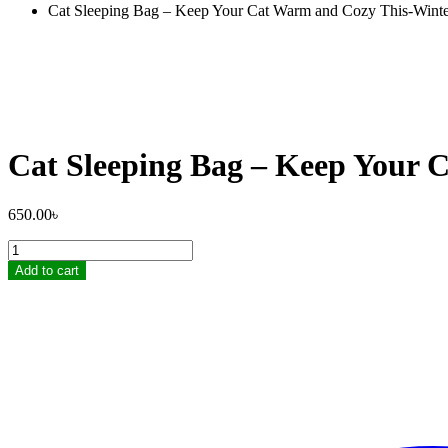
Cat Sleeping Bag – Keep Your Cat Warm and Cozy This-Winte
Cat Sleeping Bag – Keep Your 
650.00
৳
Cat
Sleeping
Add to cart
Bag
–
Keep
Your
Cat
Warm
and
Cozy
This-
Winter