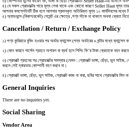
৩) কোম্পানীর ভুলের কারেন নষ্ট, ভাঙ্গা বা ছেঁড়া প্রোডাক্টটি Seller Haat-এর অফিসে অবশ
৪) যে সকল প্রোডাক্টের গায়ে মূল্য লেখা থাকে এবং কোনো কারণে Seller Haat মূল্য 
আপনার কমপ্লেইনটি ঠিক হলে আপনার প্রদানকৃত অতিরিক্ত মূল্য ১০ কার্যদিবসের মধ্যে ব
৫) অ্যাডভান্স (বিকাশ/রকেট) পেমেন্ট এর ক্ষেত্রে ,পণ্য স্টকে না থাকলে অথবা ক্রেতা নিতে
Cancellation / Return / Exchange Policy
১) পণ্য কুরিয়ারে বুকিং হওয়ার পর অর্ডার ক্যান্সেল (পন্য অর্ডারের ৬ ঘন্টার মধ্যে ক্যান্স
২) কোন কারনে পার্সেল গ্রহনে অপারগ বা ব্যর্থ হলে শিপিং ফি’র টাকা ক্রেতাকে বহন ক
৩) প্রোডাক্ট গ্রহনের পর প্রোডাক্টের সমস্যার (যেমন : প্রোডাক্ট ভাঙ্গা, ছেঁড়া, ভুল সাইজ
করলে সেই দ্বায়ভার কোম্পানী বহণ করবে না।
৪) প্রোডাক্ট ভাঙ্গা, ছেঁড়া, ভুল সাইজ, প্রোডাক্ট কাজ না করা, ছবির সাথে প্রোডাক্টের মিল
General Inquiries
There are no inquiries yet.
Social Sharing
Vendor Area