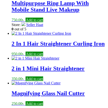
Multipurpose Ring Lamp With
Mobile Stand Live Makeup
750.00
৳
Add to cart
Store:
Seller Haat
0
out of 5
2 In 1 Hair Straightener Curling Iron
950.00
৳
Add to cart
2 in 1 Mini Hair Straightener
350.00
৳
Add to cart
Magnifying Glass Nail Cutter
250.00
৳
Add to cart