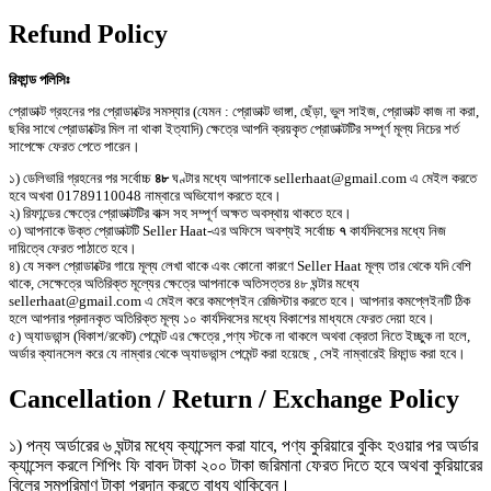
Refund Policy
রিফান্ড পলিসিঃ
প্রোডাক্ট গ্রহনের পর প্রোডাক্টের সমস্যার (যেমন : প্রোডাক্ট ভাঙ্গা, ছেঁড়া, ভুল সাইজ, প্রোডাক্ট কাজ না করা,
ছবির সাথে প্রোডাক্টের মিল না থাকা ইত্যাদি) ক্ষেত্রে আপনি ক্রয়কৃত প্রোডাক্টটির সম্পূর্ণ মূল্য নিচের শর্ত
সাপেক্ষে ফেরত পেতে পারেন।
১) ডেলিভারি গ্রহনের পর সর্বোচ্চ
৪৮
ঘণ্টার মধ্যে আপনাকে sellerhaat@gmail.com এ মেইল করতে
হবে অখবা 01789110048 নাম্বারে অভিযোগ করতে হবে।
২) রিফান্ডের ক্ষেত্রে প্রোডাক্টটির বাক্স সহ সম্পূর্ণ অক্ষত অবস্থায় থাকতে হবে।
৩) আপনাকে উক্ত প্রোডাক্টটি Seller Haat-এর অফিসে অবশ্যই সর্বোচ্চ
৭
কার্যদিবসের মধ্যে নিজ
দায়িত্বে ফেরত পাঠাতে হবে।
৪) যে সকল প্রোডাক্টের গায়ে মূল্য লেখা থাকে এবং কোনো কারণে Seller Haat মূল্য তার থেকে যদি বেশি
থাকে, সেক্ষেত্রে অতিরিক্ত মূল্যের ক্ষেত্রে আপনাকে অতিসত্তর ৪৮ ঘন্টার মধ্যে
sellerhaat@gmail.com এ মেইল করে কমপ্লেইন রেজিস্টার করতে হবে। আপনার কমপ্লেইনটি ঠিক
হলে আপনার প্রদানকৃত অতিরিক্ত মূল্য ১০ কার্যদিবসের মধ্যে বিকাশের মাধ্যমে ফেরত দেয়া হবে।
৫) অ্যাডভান্স (বিকাশ/রকেট) পেমেন্ট এর ক্ষেত্রে ,পণ্য স্টকে না থাকলে অথবা ক্রেতা নিতে ইচ্ছুক না হলে,
অর্ডার ক্যানসেল করে যে নাম্বার থেকে অ্যাডভান্স পেমেন্ট করা হয়েছে , সেই নাম্বারেই রিফান্ড করা হবে।
Cancellation / Return / Exchange Policy
১) পন্য অর্ডারের ৬ ঘন্টার মধ্যে ক্যান্সেল করা যাবে, পণ্য কুরিয়ারে বুকিং হওয়ার পর অর্ডার
ক্যান্সেল করলে শিপিং ফি বাবদ টাকা ২০০ টাকা জরিমানা ফেরত দিতে হবে অথবা কুরিয়ারের
বিলের সমপরিমাণ টাকা প্রদান করতে বাধ্য থাকিবেন।