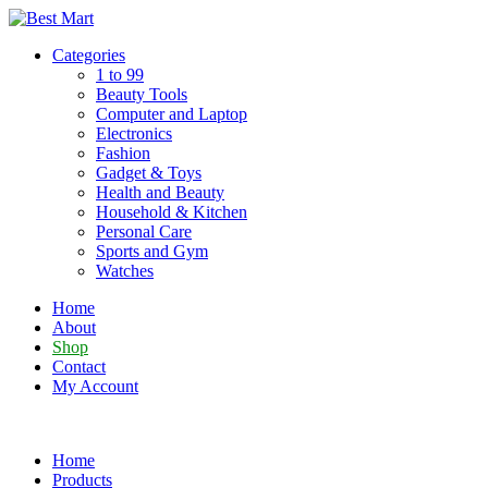
Skip
to
Categories
content
1 to 99
Beauty Tools
Computer and Laptop
Electronics
Fashion
Gadget & Toys
Health and Beauty
Household & Kitchen
Personal Care
Sports and Gym
Watches
Home
About
Shop
Contact
My Account
Home
Products