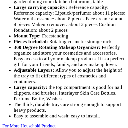
garden dining room kitchen bathroom, table
Large carrying capacity:
Reference capacity:
Reference capacity: Lipstick/perfume: about 11 pieces;
Water milk essence: about 8 pieces Face cream: about
4 pieces Makeup remover: about 2 pieces Cushion
foundation: about 2 pieces
Mount Type:
Freestanding
Pieces Included:
Rotating cosmetic storage rack
360 Degree Rotating Makeup Organizer:
Perfectly
organize and store your cosmetics and accessories.
Easy access to all your makeup products. It is a perfect
gift for your friends, family, and any makeup lover.
Adjustable Layers:
Allow you to adjust the height of
the tray to fit different types of cosmetics and
containers.
Large capacity:
the top compartment is good for nail
clippers, and brushes. Interlayer Skin Care Bottles,
Perfume Bottle, Washes.
The thick, durable trays are strong enough to support
heavy products.
Easy to assemble and wash: easy to install.
For More Household Product