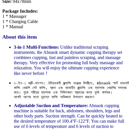
Size:
94x78mm
Package Includes:
1 * Massager
1 * Charging Cable
1 * Manual
About this item
3-in-1 Multi-Functions:
Unlike traditional scraping
instruments, the Abnaok smart dynamic cupping therapy set
combines cupping, fast and painless scraping, and massage
therapy. Very effective for promoting full body massage and
relaxation. You will enjoy the ultimate cupping experience
like never before！
৩-ইন-১ মাল্টি-ফাংশন: ঐতিহ্যবাহী স্ক্র্যাপিং যন্ত্রের বিপরীতে, Abnaok স্মার্ট ডায়নাম
কাপিং থেরাপি সেট কাপিং, দ্রুত এবং ব্যথাহীন স্ক্র্যাপিং এবং ম্যাসাজ থেরাপির সমন্বয় 

করে। পুরো শরীরের ম্যাসাজ এবং শিথিলকরণ প্রচারের জন্য খুবই কার্যকর। 

আপনি আগের মতো চূড়ান্ত কাপিং অভিজ্ঞতা উপভোগ করবেন!
Adjustable Suction and Temperature:
Abnaok cupping
machine is suitable for back, abdomen, shoulders, legs and
other body parts. Suction strength. Can be quickly heated to
the desired temperature of 100.4°F-122°F. You can make full
use of 6 levels of temperature and 6 levels of suction to