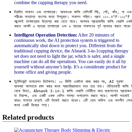
combine the cupping therapy you need.
নিয়মিত সাকশন এবং তাপমাত্রা: আবনাওক কাপিং মেশিনটি পিঠ, পেট, কাঁধ, পা এবং
শরীরের অন্যান্য অংশের জন্য উপযুক্ত। সাকশন শক্তি। দ্রুত ১০০.৪°F-১২২°F 
পছন্দসই তাপমাত্রায় উত্তপ্ত করা যেতে পারে। আপনার প্রয়োজনীয় কাপিং থেরাপি একত্
করতে আপনি ৬ স্তরের তাপমাত্রা এবং ৬ স্তরের সাকশনের পূর্ণ ব্যবহার করতে পারেন
Intelligent Operation Detection:
After 20 minutes of
continuous work, the AI ​​​​protection system is triggered to
automatically shut down to protect you. Different from the
traditional cupping device, the Abnaok 3-in-1cupping therapy
set does not need to light the jar, which is safer, and a single
machine can do all the operations. You can easily do it all by
yourself without anyone’s help. It’s a considerate product for
home office and giving people.
ইন্টেলিজেন্ট অপারেশন ডিটেকশন: ২০ মিনিট একটানা কাজ করার পর, AI সুরক্ষা 

ব্যবস্থা আপনাকে রক্ষা করার জন্য স্বয়ংক্রিয়ভাবে বন্ধ হয়ে যায়। ঐতিহ্যবাহী কাপিং 
থেকে ভিন্ন, Abnaok 3-in-1 কাপিং থেরাপি সেটটিতে জার জ্বালানোর প্রয়োজন 
যা নিরাপদ, এবং একটি একক মেশিন সমস্ত অপারেশন করতে পারে। আপনি সহজেই 

কারও সাহায্য ছাড়াই এটি নিজেই করতে পারেন। এটি হোম অফিস এবং দানশীল লোকদ
জন্য একটি বিবেচ্য পণ্য।
Related products