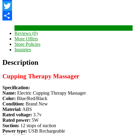
Facebook
Twitter
Share
Description
Reviews (0)
More Offers
Store Policies
Inquiries
Description
Cupping Therapy Massager
Specification:
Name:
Electric Cupping Therapy Massager
Color:
Blue/Red/Black
Condition:
Brand New
Material:
ABS
Rated voltage:
3.7v
Rated power:
5W
Suction:
12 stops of suction
Power type:
USB Rechargeable