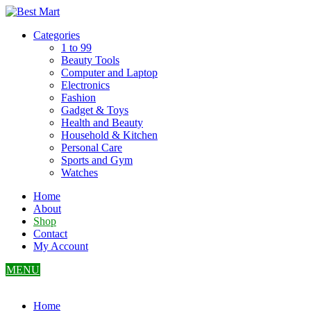
Skip
to
Categories
content
1 to 99
Beauty Tools
Computer and Laptop
Electronics
Fashion
Gadget & Toys
Health and Beauty
Household & Kitchen
Personal Care
Sports and Gym
Watches
Home
About
Shop
Contact
My Account
MENU
Home