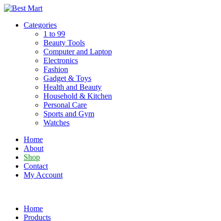
Skip
to
Categories
content
1 to 99
Beauty Tools
Computer and Laptop
Electronics
Fashion
Gadget & Toys
Health and Beauty
Household & Kitchen
Personal Care
Sports and Gym
Watches
Home
About
Shop
Contact
My Account
Home
Products