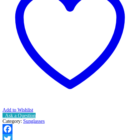
Square
Shape
Sun
Glass
For
Men
quantity
Add to Wishlist
Ask a Question
Category:
Sunglasses
Facebook