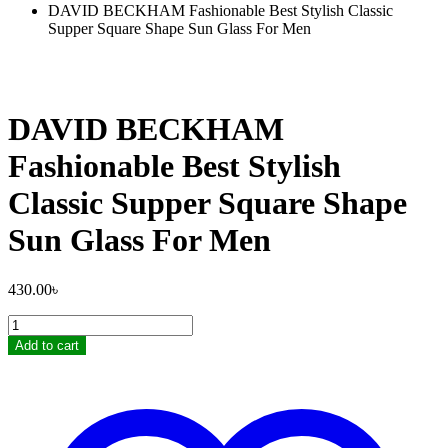
DAVID BECKHAM Fashionable Best Stylish Classic
Supper Square Shape Sun Glass For Men
DAVID BECKHAM
Fashionable Best Stylish
Classic Supper Square Shape
Sun Glass For Men
430.00
৳
DAVID
BECKHAM
Add to cart
Fashionable
Best
Stylish
Classic
Supper