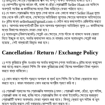
২) রিফান্ডের ক্ষেত্রে প্রোডাক্টটির বাক্স সহ সম্পূর্ণ অক্ষত অবস্থায় থাকতে হবে।
৩) কোম্পানীর ভুলের কারেন নষ্ট, ভাঙ্গা বা ছেঁড়া প্রোডাক্টটি Seller Haat-এর অফিসে
অবশ্যই সর্বোচ্চ
৩
কার্যদিবসের মধ্যে নিজ দায়িত্বে ফেরত পাঠাতে হবে।
৪) যে সকল প্রোডাক্টের গায়ে মূল্য লেখা থাকে এবং কোনো কারণে Seller Haat মূল্য
তার থেকে যদি বেশি থাকে, সেক্ষেত্রে অতিরিক্ত মূল্যের ক্ষেত্রে আপনাকে অতিসত্তর
৪৮ ঘন্টার মধ্যে sellerhaat@gmail.com এ মেইল করে কমপ্লেইন রেজিস্টার করতে
হবে। আপনার কমপ্লেইনটি ঠিক হলে আপনার প্রদানকৃত অতিরিক্ত মূল্য ১০ কার্যদিবসের
মধ্যে বিকাশের মাধ্যমে ফেরত দেয়া হবে।
৫) অ্যাডভান্স (বিকাশ/রকেট) পেমেন্ট এর ক্ষেত্রে ,পণ্য স্টকে না থাকলে অথবা ক্রেতা
নিতে ইচ্ছুক না হলে, অর্ডার ক্যানসেল করে যে নাম্বার থেকে অ্যাডভান্স পেমেন্ট করা
হয়েছে , সেই নাম্বারেই রিফান্ড করা হবে।
Cancellation / Return / Exchange Policy
১) পণ্য কুরিয়ারে বুকিং হওয়ার পর অর্ডার ক্যান্সেল (পন্য অর্ডারের ৬ ঘন্টার মধ্যে ক্যান্সেল
করা যাবে) করলে ক্রেতা শিপিং ফি বাবদ কুরিয়ারের চার্জ/ বিলের সমপরিমাণ টাকা প্রদান
করতে বাধ্য থাকিবেন।
২) কোন কারনে পার্সেল গ্রহনে অপারগ বা ব্যর্থ হলে শিপিং ফি’র টাকা ক্রেতাকে বহন
করতে হবে। কারন সাধারনত কোন ধরনের অগ্রীম গ্রহণ করি না।
৩) প্রোডাক্ট গ্রহনের পর প্রোডাক্টের সমস্যার (যেমন : প্রোডাক্ট ভাঙ্গা, ছেঁড়া, ভুল সাইজ,
প্রোডাক্ট কাজ না করা, ছবির সাথে প্রোডাক্টের মিল না থাকা ইত্যাদি) ক্ষেত্রে ক্রয়কৃত
প্রোডাক্টটি অক্ষত অবস্থায় ফেরত প্রদান করা যাবে। কিন্তু ক্রেতা ভুল সাইজ বা ভুল
মডেল অর্ডার করলে সেই দ্বায়ভার কোম্পানী বহণ করবে না।