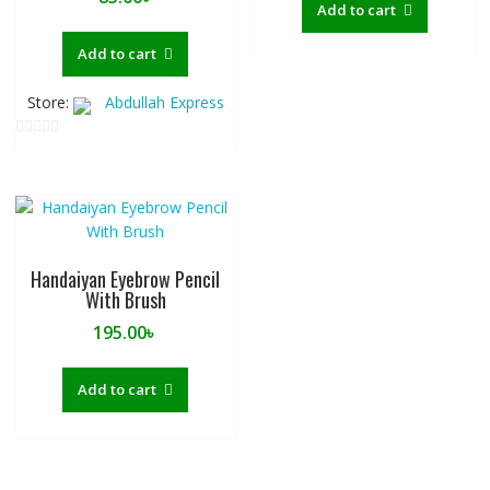
Add to cart
650.00৳ .
450.00৳ 
Add to cart
Store:
Abdullah Express
0
o
u
t
o
f
Handaiyan Eyebrow Pencil
5
With Brush
195.00
৳
Add to cart