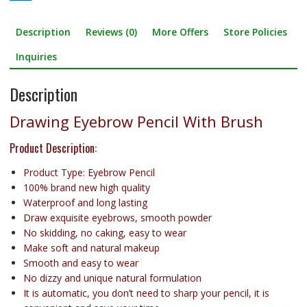
c
w
S
Description
Reviews (0)
More Offers
Store Policies
e
i
h
b
t
a
Inquiries
o
t
r
Description
o
e
e
Drawing Eyebrow Pencil With Brush
k
r
Product Description:
Product Type: Eyebrow Pencil
100% brand new high quality
Waterproof and long lasting
Draw exquisite eyebrows, smooth powder
No skidding, no caking, easy to wear
Make soft and natural makeup
Smooth and easy to wear
No dizzy and unique natural formulation
It is automatic, you don’t need to sharp your pencil, it is