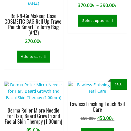
Price
370.00
৳
–
390.00
৳
range
This
Roll-N-Go Makeup Case
370.0
produc
COSMETIC BAG Roll Up Travel
Select options
throu
Pouch Smart Toiletry Bag
has
390.0
(ANZ)
multipl
variants
270.00
৳
The
options
Add to cart
may
be
chosen
on
the
SALE!
produc
page
Fawless Finishing Touch Nail
Care
Derma Roller Micro Needle
for Hair, Beard Growth and
Original
Curren
450.00
৳
650.00
৳
Facial Skin Therapy (1.00mm)
price
price
85.00
৳
was:
is: