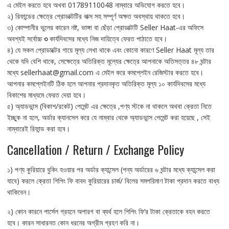
এ মেইল করতে হবে অখবা 01789110048 নাম্বারে অভিযোগ করতে হবে।
২) রিফান্ডের ক্ষেত্রে প্রোডাক্টটির বাক্স সহ সম্পূর্ণ অক্ষত অবস্থায় থাকতে হবে।
৩) কোম্পানীর ভুলের কারেন নষ্ট, ভাঙ্গা বা ছেঁড়া প্রোডাক্টটি Seller Haat-এর অফিসে
অবশ্যই সর্বোচ্চ
৩
কার্যদিবসের মধ্যে নিজ দায়িত্বে ফেরত পাঠাতে হবে।
৪) যে সকল প্রোডাক্টের গায়ে মূল্য লেখা থাকে এবং কোনো কারণে Seller Haat মূল্য তার
থেকে যদি বেশি থাকে, সেক্ষেত্রে অতিরিক্ত মূল্যের ক্ষেত্রে আপনাকে অতিসত্তর ৪৮ ঘন্টার
মধ্যে sellerhaat@gmail.com এ মেইল করে কমপ্লেইন রেজিস্টার করতে হবে।
আপনার কমপ্লেইনটি ঠিক হলে আপনার প্রদানকৃত অতিরিক্ত মূল্য ১০ কার্যদিবসের মধ্যে
বিকাশের মাধ্যমে ফেরত দেয়া হবে।
৫) অ্যাডভান্স (বিকাশ/রকেট) পেমেন্ট এর ক্ষেত্রে ,পণ্য স্টকে না থাকলে অথবা ক্রেতা নিতে
ইচ্ছুক না হলে, অর্ডার ক্যানসেল করে যে নাম্বার থেকে অ্যাডভান্স পেমেন্ট করা হয়েছে , সেই
নাম্বারেই রিফান্ড করা হবে।
Cancellation / Return / Exchange Policy
১) পণ্য কুরিয়ারে বুকিং হওয়ার পর অর্ডার ক্যান্সেল (পন্য অর্ডারের ৬ ঘন্টার মধ্যে ক্যান্সেল করা
যাবে) করলে ক্রেতা শিপিং ফি বাবদ কুরিয়ারের চার্জ/ বিলের সমপরিমাণ টাকা প্রদান করতে বাধ্য
থাকিবেন।
২) কোন কারনে পার্সেল গ্রহনে অপারগ বা ব্যর্থ হলে শিপিং ফি’র টাকা ক্রেতাকে বহন করতে
হবে। কারন সাধারনত কোন ধরনের অগ্রীম গ্রহণ করি না।