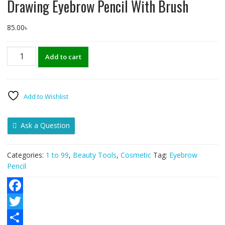
Drawing Eyebrow Pencil With Brush
85.00
৳
Drawing
Add to cart
Eyebrow
Pencil
With
Brush
Add to Wishlist
quantity
Ask a Question
Categories:
1 to 99
,
Beauty Tools
,
Cosmetic
Tag:
Eyebrow
Pencil
F
a
T