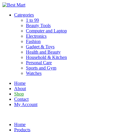
Skip
to
Categories
content
1 to 99
Beauty Tools
Computer and Laptop
Electronics
Fashion
Gadget & Toys
Health and Beauty
Household & Kitchen
Personal Care
Sports and Gym
Watches
Home
About
Shop
Contact
My Account
Home
Products