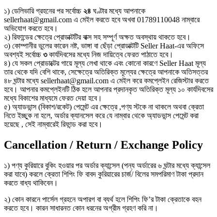
১) ডেলিভারি গ্রহনের পর সর্বোচ্চ
২৪
ঘণ্টার মধ্যে আপনাকে
sellerhaat@gmail.com এ মেইল করতে হবে অখবা 01789110048 নাম্বারে
অভিযোগ করতে হবে।
২) রিফান্ডের ক্ষেত্রে প্রোডাক্টটির বাক্স সহ সম্পূর্ণ অক্ষত অবস্থায় থাকতে হবে।
৩) কোম্পানীর ভুলের কারেন নষ্ট, ভাঙ্গা বা ছেঁড়া প্রোডাক্টটি Seller Haat-এর অফিসে
অবশ্যই সর্বোচ্চ
৩
কার্যদিবসের মধ্যে নিজ দায়িত্বে ফেরত পাঠাতে হবে।
৪) যে সকল প্রোডাক্টের গায়ে মূল্য লেখা থাকে এবং কোনো কারণে Seller Haat মূল্য
তার থেকে যদি বেশি থাকে, সেক্ষেত্রে অতিরিক্ত মূল্যের ক্ষেত্রে আপনাকে অতিসত্তর
৪৮ ঘন্টার মধ্যে sellerhaat@gmail.com এ মেইল করে কমপ্লেইন রেজিস্টার করতে
হবে। আপনার কমপ্লেইনটি ঠিক হলে আপনার প্রদানকৃত অতিরিক্ত মূল্য ১০ কার্যদিবসের
মধ্যে বিকাশের মাধ্যমে ফেরত দেয়া হবে।
৫) অ্যাডভান্স (বিকাশ/রকেট) পেমেন্ট এর ক্ষেত্রে ,পণ্য স্টকে না থাকলে অথবা ক্রেতা
নিতে ইচ্ছুক না হলে, অর্ডার ক্যানসেল করে যে নাম্বার থেকে অ্যাডভান্স পেমেন্ট করা
হয়েছে , সেই নাম্বারেই রিফান্ড করা হবে।
Cancellation / Return / Exchange Policy
১) পণ্য কুরিয়ারে বুকিং হওয়ার পর অর্ডার ক্যান্সেল (পন্য অর্ডারের ৬ ঘন্টার মধ্যে ক্যান্সেল
করা যাবে) করলে ক্রেতা শিপিং ফি বাবদ কুরিয়ারের চার্জ/ বিলের সমপরিমাণ টাকা প্রদান
করতে বাধ্য থাকিবেন।
২) কোন কারনে পার্সেল গ্রহনে অপারগ বা ব্যর্থ হলে শিপিং ফি’র টাকা ক্রেতাকে বহন
করতে হবে। কারন সাধারনত কোন ধরনের অগ্রীম গ্রহণ করি না।