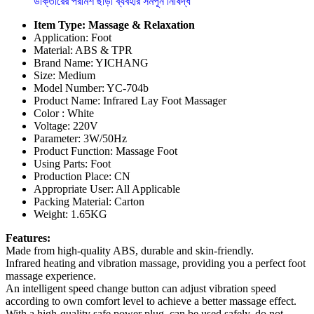
ডাক্তারের পরামর্শ ছাড়া ব্যবহার সমপূর্ন নিষিদ্ধ
Item Type: Massage & Relaxation
Application: Foot
Material: ABS & TPR
Brand Name: YICHANG
Size: Medium
Model Number: YC-704b
Product Name: Infrared Lay Foot Massager
Color : White
Voltage: 220V
Parameter: 3W/50Hz
Product Function: Massage Foot
Using Parts: Foot
Production Place: CN
Appropriate User: All Applicable
Packing Material: Carton
Weight: 1.65KG
Features:
Made from high-quality ABS, durable and skin-friendly.
Infrared heating and vibration massage, providing you a perfect foot
massage experience.
An intelligent speed change button can adjust vibration speed
according to own comfort level to achieve a better massage effect.
With a high-quality safe power plug, can be used safely, do not