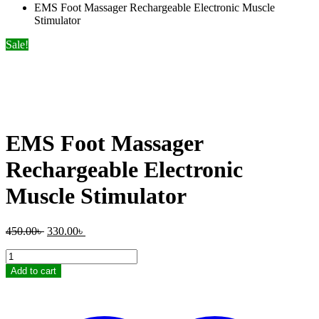
EMS Foot Massager Rechargeable Electronic Muscle
Stimulator
Sale!
EMS Foot Massager
Rechargeable Electronic
Muscle Stimulator
Original
Current
450.00
৳
330.00
৳
price
price
EMS
was:
is:
Foot
450.00৳ .
330.00৳ .
Add to cart
Massager
Rechargeable
Electronic
Muscle