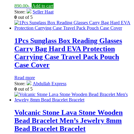
890.00
৳
Add to cart
Store:
Seller Haat
0
out of 5
1Pcs Sunglass Box Reading Glasses
Carry Bag Hard EVA Protection
Carrying Case Travel Pack Pouch
Case Cover
Read more
Store:
Abdullah Express
0
out of 5
Volcanic Stone Lava Stone Wooden
Bead Bracelet Men’s Jewelry 8mm
Bead Bracelet Bracelet