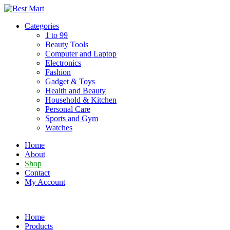
Skip
to
Categories
content
1 to 99
Beauty Tools
Computer and Laptop
Electronics
Fashion
Gadget & Toys
Health and Beauty
Household & Kitchen
Personal Care
Sports and Gym
Watches
Home
About
Shop
Contact
My Account
Home
Products