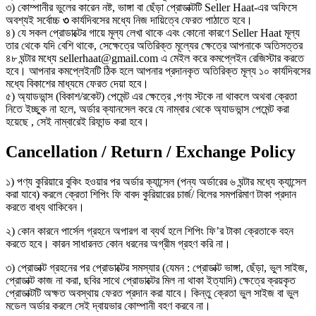
৩) কোম্পানীর ভুলের কারেন নষ্ট, ভাঙ্গা বা ছেঁড়া প্রোডাক্টটি Seller Haat-এর অফিসে
অবশ্যই সর্বোচ্চ
৩
কার্যদিবসের মধ্যে নিজ দায়িত্বে ফেরত পাঠাতে হবে।
৪) যে সকল প্রোডাক্টের গায়ে মূল্য লেখা থাকে এবং কোনো কারণে Seller Haat মূল্য
তার থেকে যদি বেশি থাকে, সেক্ষেত্রে অতিরিক্ত মূল্যের ক্ষেত্রে আপনাকে অতিসত্তর
৪৮ ঘন্টার মধ্যে sellerhaat@gmail.com এ মেইল করে কমপ্লেইন রেজিস্টার করতে
হবে। আপনার কমপ্লেইনটি ঠিক হলে আপনার প্রদানকৃত অতিরিক্ত মূল্য ১০ কার্যদিবসের
মধ্যে বিকাশের মাধ্যমে ফেরত দেয়া হবে।
৫) অ্যাডভান্স (বিকাশ/রকেট) পেমেন্ট এর ক্ষেত্রে ,পণ্য স্টকে না থাকলে অথবা ক্রেতা
নিতে ইচ্ছুক না হলে, অর্ডার ক্যানসেল করে যে নাম্বার থেকে অ্যাডভান্স পেমেন্ট করা
হয়েছে , সেই নাম্বারেই রিফান্ড করা হবে।
Cancellation / Return / Exchange Policy
১) পণ্য কুরিয়ারে বুকিং হওয়ার পর অর্ডার ক্যান্সেল (পন্য অর্ডারের ৬ ঘন্টার মধ্যে ক্যান্সেল
করা যাবে) করলে ক্রেতা শিপিং ফি বাবদ কুরিয়ারের চার্জ/ বিলের সমপরিমাণ টাকা প্রদান
করতে বাধ্য থাকিবেন।
২) কোন কারনে পার্সেল গ্রহনে অপারগ বা ব্যর্থ হলে শিপিং ফি’র টাকা ক্রেতাকে বহন
করতে হবে। কারন সাধারনত কোন ধরনের অগ্রীম গ্রহণ করি না।
৩) প্রোডাক্ট গ্রহনের পর প্রোডাক্টের সমস্যার (যেমন : প্রোডাক্ট ভাঙ্গা, ছেঁড়া, ভুল সাইজ,
প্রোডাক্ট কাজ না করা, ছবির সাথে প্রোডাক্টের মিল না থাকা ইত্যাদি) ক্ষেত্রে ক্রয়কৃত
প্রোডাক্টটি অক্ষত অবস্থায় ফেরত প্রদান করা যাবে। কিন্তু ক্রেতা ভুল সাইজ বা ভুল
মডেল অর্ডার করলে সেই দ্বায়ভার কোম্পানী বহণ করবে না।