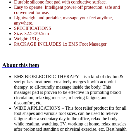
Durable silicone foot pad with conductive surface.
Easy to operate. Intelligent power-off protection, safe and
convenient for use.
Lightweight and portable, massage your feet anytime,
anywhere.
SPECIFICATIONS
Size: 32.5×29.5cm
Weight: 191g
PACKAGE INCLUDES 1x EMS Foot Massager
About this item
EMS BIOELECTRIC THERAPY – is a kind of rhythm &
sort pulses treatment. creatively merges it with acupoint
therapy, to all-roundly massage inside the body. This
massager pad is proven to be effective in promoting blood
circulation, relaxing muscles, relieving fatigue, and
discomfort, etc.
WIDE APPLICATIONS – This foot relief product fits for all
foot shapes and various foot sizes, can be used to relieve
fatigue after a sedentary day in the office, relax the body
while reading, watching TV, working at home, relax muscles
after prolonged standing or physical exercise, etc. Best health