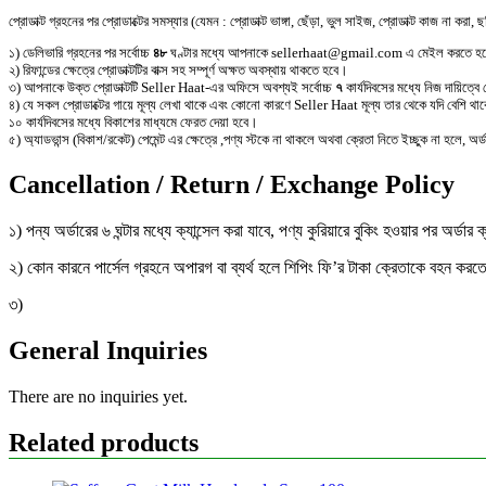
প্রোডাক্ট গ্রহনের পর প্রোডাক্টের সমস্যার (যেমন : প্রোডাক্ট ভাঙ্গা, ছেঁড়া, ভুল সাইজ, প্রোডাক্ট কাজ না করা, 
১) ডেলিভারি গ্রহনের পর সর্বোচ্চ
৪৮
ঘণ্টার মধ্যে আপনাকে sellerhaat@gmail.com এ মেইল করতে হ
২) রিফান্ডের ক্ষেত্রে প্রোডাক্টটির বাক্স সহ সম্পূর্ণ অক্ষত অবস্থায় থাকতে হবে।
৩) আপনাকে উক্ত প্রোডাক্টটি Seller Haat-এর অফিসে অবশ্যই সর্বোচ্চ
৭
কার্যদিবসের মধ্যে নিজ দায়িত্ব
৪) যে সকল প্রোডাক্টের গায়ে মূল্য লেখা থাকে এবং কোনো কারণে Seller Haat মূল্য তার থেকে যদি বেশি
১০ কার্যদিবসের মধ্যে বিকাশের মাধ্যমে ফেরত দেয়া হবে।
৫) অ্যাডভান্স (বিকাশ/রকেট) পেমেন্ট এর ক্ষেত্রে ,পণ্য স্টকে না থাকলে অথবা ক্রেতা নিতে ইচ্ছুক না হলে, অর্
Cancellation / Return / Exchange Policy
১) পন্য অর্ডারের ৬ ঘন্টার মধ্যে ক্যান্সেল করা যাবে, পণ্য কুরিয়ারে বুকিং হওয়ার পর অর
২) কোন কারনে পার্সেল গ্রহনে অপারগ বা ব্যর্থ হলে শিপিং ফি’র টাকা ক্রেতাকে বহন কর
৩)
General Inquiries
There are no inquiries yet.
Related products