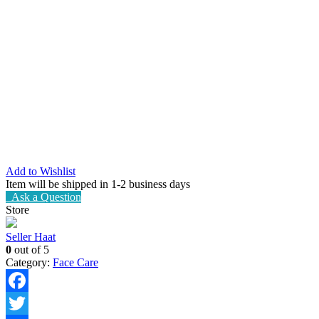
Add to Wishlist
Item will be shipped in 1-2 business days
Ask a Question
Store
Seller Haat
0
out of 5
Category:
Face Care
Facebook