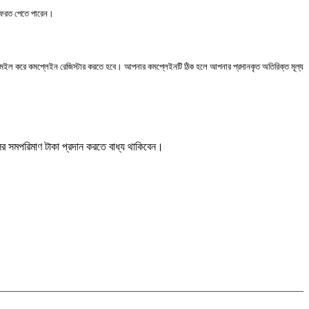
্ষে ফেরত পেতে পারেন।
এ মেইল করে কমপ্লেইন রেজিস্টার করতে হবে। আপনার কমপ্লেইনটি ঠিক হলে আপনার প্রদানকৃত অতিরিক্ত মূল্য
বিলের সমপরিমাণ টাকা প্রদান করতে বাধ্য থাকিবেন।