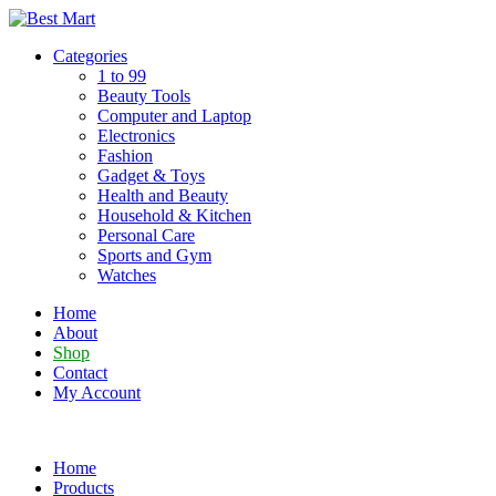
Skip
to
Categories
content
1 to 99
Beauty Tools
Computer and Laptop
Electronics
Fashion
Gadget & Toys
Health and Beauty
Household & Kitchen
Personal Care
Sports and Gym
Watches
Home
About
Shop
Contact
My Account
Home
Products