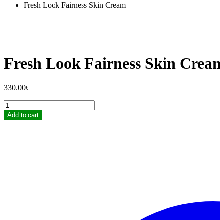
Fresh Look Fairness Skin Cream
Fresh Look Fairness Skin Crea
330.00
৳
Fresh
Look
Add to cart
Fairness
Skin
Cream
quantity