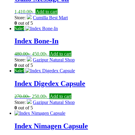
1,410.00
৳
Add to cart
Store:
Cumilla Best Mart
0
out of 5
Sale!
Index Bone-In
Original
Current
480.00
৳
450.00
৳
Add to cart
price
price
Store:
Gazipur Natural Shop
was:
is:
0
out of 5
480.00৳ .
450.00৳ .
Sale!
Index Digedex Capsule
Original
Current
270.00
৳
250.00
৳
Add to cart
price
price
Store:
Gazipur Natural Shop
was:
is:
0
out of 5
270.00৳ .
250.00৳ .
Index Nimagen Capsule