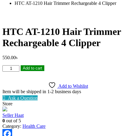
HTC AT-1210 Hair Trimmer Rechargeable 4 Clipper
HTC AT-1210 Hair Trimmer
Rechargeable 4 Clipper
550.00
৳
HTC
Add to cart
AT-
1210
Hair
Add to Wishlist
Trimmer
Item will be shipped in 1-2 business days
Rechargeable
Ask a Question
4
Store
Clipper
quantity
Seller Haat
0
out of 5
Category:
Health Care