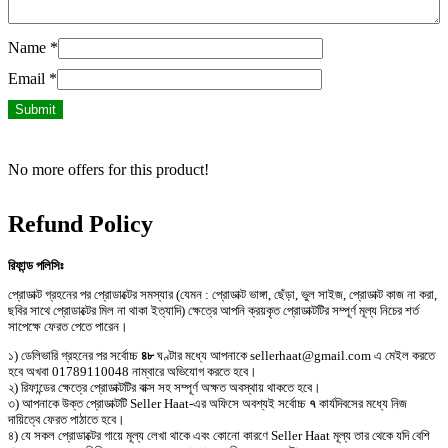
Name
*
Email
*
No more offers for this product!
Refund Policy
রিফান্ড পলিসিঃ
প্রোডাক্ট গ্রহনের পর প্রোডাক্টের সমস্যার (যেমন : প্রোডাক্ট ভাঙ্গা, ছেঁড়া, ভুল সাইজ, প্রোডাক্ট কাজ না করা,
ছবির সাথে প্রোডাক্টের মিল না থাকা ইত্যাদি) ক্ষেত্রে আপনি ক্রয়কৃত প্রোডাক্টটির সম্পূর্ণ মূল্য নিচের শর্ত
সাপেক্ষে ফেরত পেতে পারেন।
১) ডেলিভারি গ্রহনের পর সর্বোচ্চ
৪৮
ঘণ্টার মধ্যে আপনাকে sellerhaat@gmail.com এ মেইল করতে
হবে অখবা 01789110048 নাম্বারে অভিযোগ করতে হবে।
২) রিফান্ডের ক্ষেত্রে প্রোডাক্টটির বাক্স সহ সম্পূর্ণ অক্ষত অবস্থায় থাকতে হবে।
৩) আপনাকে উক্ত প্রোডাক্টটি Seller Haat-এর অফিসে অবশ্যই সর্বোচ্চ
৭
কার্যদিবসের মধ্যে নিজ
দায়িত্বে ফেরত পাঠাতে হবে।
৪) যে সকল প্রোডাক্টের গায়ে মূল্য লেখা থাকে এবং কোনো কারণে Seller Haat মূল্য তার থেকে যদি বেশি