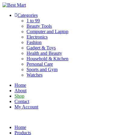
Skip
to
Categories
content
1 to 99
Beauty Tools
Computer and Laptop
Electronics
Fashion
Gadget & Toys
Health and Beauty
Household & Kitchen
Personal Care
Sports and Gym
Watches
Home
About
Shop
Contact
My Account
Home
Products