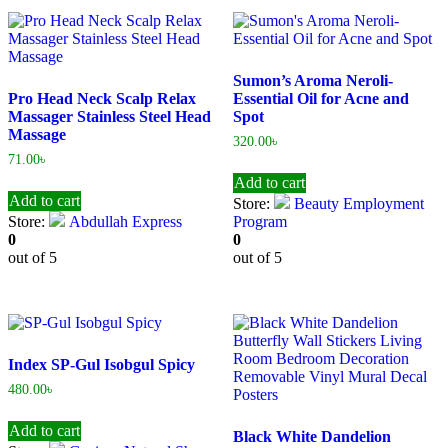
Sumon’s Aroma Neroli-
Pro Head Neck Scalp Relax
Essential Oil for Acne and
Massager Stainless Steel Head
Spot
Massage
320.00
৳
71.00
৳
Add to cart
Add to cart
Store:
Beauty Employment
Store:
Abdullah Express
Program
0
0
out of 5
out of 5
Index SP-Gul Isobgul Spicy
480.00
৳
Add to cart
Black White Dandelion