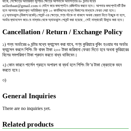
থাকে, সেক্ষেত্রে অতিরিক্ত মূল্যের ক্ষেত্রে আপনাকে অতিসত্তর ৪৮ ঘন্টার মধ্যে
sellerhaat@gmail.com এ মেইল করে কমপ্লেইন রেজিস্টার করতে হবে। আপনার কমপ্লেইনটি ঠিক
হলে আপনার প্রদানকৃত অতিরিক্ত মূল্য ১০ কার্যদিবসের মধ্যে বিকাশের মাধ্যমে ফেরত দেয়া হবে।
৫) অ্যাডভান্স (বিকাশ/রকেট) পেমেন্ট এর ক্ষেত্রে ,পণ্য স্টকে না থাকলে অথবা ক্রেতা নিতে ইচ্ছুক না হলে,
অর্ডার ক্যানসেল করে যে নাম্বার থেকে অ্যাডভান্স পেমেন্ট করা হয়েছে , সেই নাম্বারেই রিফান্ড করা হবে।
Cancellation / Return / Exchange Policy
১) পন্য অর্ডারের ৬ ঘন্টার মধ্যে ক্যান্সেল করা যাবে, পণ্য কুরিয়ারে বুকিং হওয়ার পর অর্ডার
ক্যান্সেল করলে শিপিং ফি বাবদ টাকা ২০০ টাকা জরিমানা ফেরত দিতে হবে অথবা কুরিয়ারের
বিলের সমপরিমাণ টাকা প্রদান করতে বাধ্য থাকিবেন।
২) কোন কারনে পার্সেল গ্রহনে অপারগ বা ব্যর্থ হলে শিপিং ফি’র টাকা ক্রেতাকে বহন
করতে হবে।
৩)
General Inquiries
There are no inquiries yet.
Related products