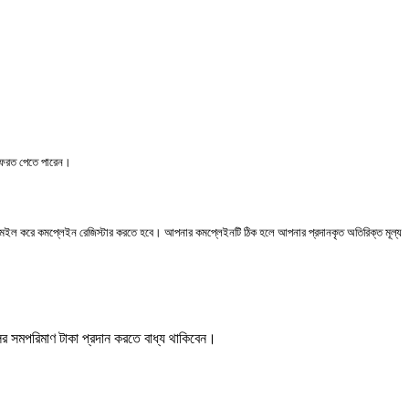
্ষে ফেরত পেতে পারেন।
এ মেইল করে কমপ্লেইন রেজিস্টার করতে হবে। আপনার কমপ্লেইনটি ঠিক হলে আপনার প্রদানকৃত অতিরিক্ত মূল্য
বিলের সমপরিমাণ টাকা প্রদান করতে বাধ্য থাকিবেন।