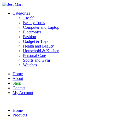
Skip
to
Categories
content
1 to 99
Beauty Tools
Computer and Laptop
Electronics
Fashion
Gadget & Toys
Health and Beauty
Household & Kitchen
Personal Care
Sports and Gym
Watches
Home
About
Shop
Contact
My Account
Home
Products