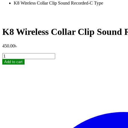
K8 Wireless Collar Clip Sound Recorded-C Type
K8 Wireless Collar Clip Sound
450.00
৳
K8
Wireless
Add to cart
Collar
Clip
Sound
Recorded-
C
Type
quantity