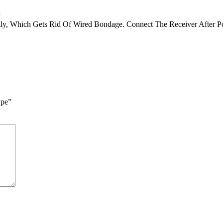
n
lly, Which Gets Rid Of Wired Bondage. Connect The Receiver After P
ype”