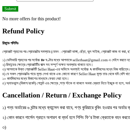
No more offers for this product!
Refund Policy
রিফান্ড পলিসিঃ
প্রোডাক্ট গ্রহনের পর প্রোডাক্টের সমস্যার (যেমন : প্রোডাক্ট ভাঙ্গা, ছেঁড়া, ভুল সাইজ, প্রোডাক্ট কাজ না করা, 
১) ডেলিভারি গ্রহনের পর সর্বোচ্চ
৪৮
ঘণ্টার মধ্যে আপনাকে sellerhaat@gmail.com এ মেইল করতে হ
২) রিফান্ডের ক্ষেত্রে প্রোডাক্টটির বাক্স সহ সম্পূর্ণ অক্ষত অবস্থায় থাকতে হবে।
৩) আপনাকে উক্ত প্রোডাক্টটি Seller Haat-এর অফিসে অবশ্যই সর্বোচ্চ
৭
কার্যদিবসের মধ্যে নিজ দায়িত্ব
৪) যে সকল প্রোডাক্টের গায়ে মূল্য লেখা থাকে এবং কোনো কারণে Seller Haat মূল্য তার থেকে যদি বেশি
১০ কার্যদিবসের মধ্যে বিকাশের মাধ্যমে ফেরত দেয়া হবে।
৫) অ্যাডভান্স (বিকাশ/রকেট) পেমেন্ট এর ক্ষেত্রে ,পণ্য স্টকে না থাকলে অথবা ক্রেতা নিতে ইচ্ছুক না হলে, অর্
Cancellation / Return / Exchange Policy
১) পন্য অর্ডারের ৬ ঘন্টার মধ্যে ক্যান্সেল করা যাবে, পণ্য কুরিয়ারে বুকিং হওয়ার পর অর
২) কোন কারনে পার্সেল গ্রহনে অপারগ বা ব্যর্থ হলে শিপিং ফি’র টাকা ক্রেতাকে বহন কর
৩)