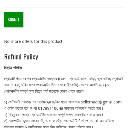
No more offers for this product!
Refund Policy
রিফান্ড
পলিসিঃ
প্রোডাক্ট গ্রহনের পর প্রোডাক্টের সমস্যার (যেমন : প্রোডাক্ট ভাঙ্গা, ছেঁড়া, ভুল সাইজ, প্রোডাক্ট
কাজ না করা, ছবির সাথে প্রোডাক্টের মিল না থাকা ইত্যাদি) ক্ষেত্রে আপনি ক্রয়কৃত
প্রোডাক্টটির সম্পূর্ণ মূল্য নিচের শর্ত সাপেক্ষে ফেরত পেতে পারেন।
১) ডেলিভারি গ্রহনের পর সর্বোচ্চ
২৪
ঘণ্টার মধ্যে আপনাকে sellerhaat@gmail.com
এ মেইল করতে হবে অখবা 01789110048 নাম্বারে অভিযোগ করতে হবে।
২) রিফান্ডের ক্ষেত্রে প্রোডাক্টটির বাক্স সহ সম্পূর্ণ অক্ষত অবস্থায় থাকতে হবে।
৩) কোম্পানীর ভুলের কারেন নষ্ট, ভাঙ্গা বা ছেঁড়া প্রোডাক্টটি Seller Haat-এর অফিসে
অবশ্যই সর্বোচ্চ
৩
কার্যদিবসের মধ্যে নিজ দায়িত্বে ফেরত পাঠাতে হবে।