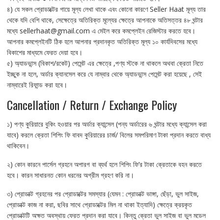
৪) যে সকল প্রোডাক্টের গায়ে মূল্য লেখা থাকে এবং কোনো কারণে Seller Haat মূল্য তার
থেকে যদি বেশি থাকে, সেক্ষেত্রে অতিরিক্ত মূল্যের ক্ষেত্রে আপনাকে অতিসত্তর ৪৮ ঘন্টার
মধ্যে sellerhaat@gmail.com এ মেইল করে কমপ্লেইন রেজিস্টার করতে হবে।
আপনার কমপ্লেইনটি ঠিক হলে আপনার প্রদানকৃত অতিরিক্ত মূল্য ১০ কার্যদিবসের মধ্যে
বিকাশের মাধ্যমে ফেরত দেয়া হবে।
৫) অ্যাডভান্স (বিকাশ/রকেট) পেমেন্ট এর ক্ষেত্রে ,পণ্য স্টকে না থাকলে অথবা ক্রেতা নিতে
ইচ্ছুক না হলে, অর্ডার ক্যানসেল করে যে নাম্বার থেকে অ্যাডভান্স পেমেন্ট করা হয়েছে , সেই
নাম্বারেই রিফান্ড করা হবে।
Cancellation / Return / Exchange Policy
১) পণ্য কুরিয়ারে বুকিং হওয়ার পর অর্ডার ক্যান্সেল (পন্য অর্ডারের ৬ ঘন্টার মধ্যে ক্যান্সেল করা
যাবে) করলে ক্রেতা শিপিং ফি বাবদ কুরিয়ারের চার্জ/ বিলের সমপরিমাণ টাকা প্রদান করতে বাধ্য
থাকিবেন।
২) কোন কারনে পার্সেল গ্রহনে অপারগ বা ব্যর্থ হলে শিপিং ফি’র টাকা ক্রেতাকে বহন করতে
হবে। কারন সাধারনত কোন ধরনের অগ্রীম গ্রহণ করি না।
৩) প্রোডাক্ট গ্রহনের পর প্রোডাক্টের সমস্যার (যেমন : প্রোডাক্ট ভাঙ্গা, ছেঁড়া, ভুল সাইজ,
প্রোডাক্ট কাজ না করা, ছবির সাথে প্রোডাক্টের মিল না থাকা ইত্যাদি) ক্ষেত্রে ক্রয়কৃত
প্রোডাক্টটি অক্ষত অবস্থায় ফেরত প্রদান করা যাবে। কিন্তু ক্রেতা ভুল সাইজ বা ভুল মডেল