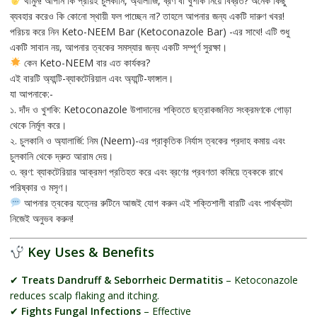
থামুন! আপনি কি প্রায়ই চুলকানি, অ্যালার্জি, ব্রণ বা খুশকি নিয়ে বিব্রত? অনেক কিছু
ব্যবহার করেও কি কোনো স্থায়ী ফল পাচ্ছেন না? তাহলে আপনার জন্য একটি দারুণ খবর!
​পরিচয় করে নিন Keto-NEEM Bar (Ketoconazole Bar) -এর সাথে! এটি শুধু
একটি সাবান নয়, আপনার ত্বকের সমস্যার জন্য একটি সম্পূর্ণ সুরক্ষা।
কেন Keto-NEEM বার এত কার্যকর?
​এই বারটি অ্যান্টি-ব্যাকটেরিয়াল এবং অ্যান্টি-ফাঙ্গাল।
যা আপনাকে:-
​১. দাঁদ ও খুশকি: Ketoconazole উপাদানের শক্তিতে ছত্রাকজনিত সংক্রমণকে গোড়া
থেকে নির্মূল করে।
​২. চুলকানি ও অ্যালার্জি: নিম (Neem)-এর প্রাকৃতিক নির্যাস ত্বকের প্রদাহ কমায় এবং
চুলকানি থেকে দ্রুত আরাম দেয়।
​৩. ব্রণ: ব্যাকটেরিয়ার আক্রমণ প্রতিহত করে এবং ব্রণের প্রবণতা কমিয়ে ত্বককে রাখে
পরিষ্কার ও মসৃণ।
আপনার ত্বকের যত্নের রুটিনে আজই যোগ করুন এই শক্তিশালী বারটি এবং পার্থক্যটা
নিজেই অনুভব করুন!
Key Uses & Benefits
✔
Treats Dandruff & Seborrheic Dermatitis
– Ketoconazole
reduces scalp flaking and itching.
✔
Fights Fungal Infections
– Effective