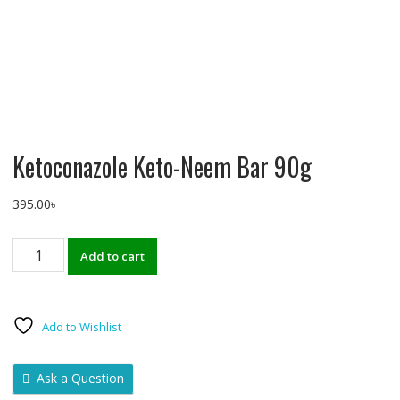
Ketoconazole Keto-Neem Bar 90g
395.00
৳
Ketoconazole
Add to cart
Keto-
Neem
Bar
90g
Add to Wishlist
quantity
Ask a Question