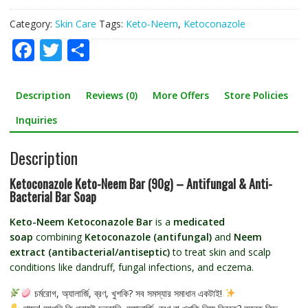
Category:
Skin Care
Tags:
Keto-Neem
,
Ketoconazole
F
T
S
ac
w
h
e
itt
ar
Description
Reviews (0)
More Offers
Store Policies
b
er
e
Inquiries
o
Description
o
k
Ketoconazole
Keto-Neem Bar (90g) – Antifungal & Anti-
Bacterial Bar Soap
Keto-Neem Ketoconazole Bar
is a
medicated
soap
combining
Ketoconazole (antifungal)
and
Neem
extract (antibacterial/antiseptic)
to treat skin and scalp
conditions like dandruff, fungal infections, and eczema.
চর্মরোগ, অ্যালার্জি, ব্রণ, খুশকি? সব সমস্যার সমাধান একটাই!