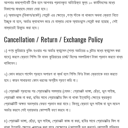
আপনার কমপ্লেইনটি ঠিক হলে আপনার প্রদানকৃত অতিরিক্ত মূল্য ১০ কার্যদিবসের মধ্যে
বিকাশের মাধ্যমে ফেরত দেয়া হবে।
৫) অ্যাডভান্স (বিকাশ/রকেট) পেমেন্ট এর ক্ষেত্রে ,পণ্য স্টকে না থাকলে অথবা ক্রেতা নিতে
ইচ্ছুক না হলে, অর্ডার ক্যানসেল করে যে নাম্বার থেকে অ্যাডভান্স পেমেন্ট করা হয়েছে , সেই
নাম্বারেই রিফান্ড করা হবে।
Cancellation / Return / Exchange Policy
১) পণ্য কুরিয়ারে বুকিং হওয়ার পর অর্ডার ক্যান্সেল (পন্য অর্ডারের ৬ ঘন্টার মধ্যে ক্যান্সেল করা
যাবে) করলে ক্রেতা শিপিং ফি বাবদ কুরিয়ারের চার্জ/ বিলের সমপরিমাণ টাকা প্রদান করতে বাধ্য
থাকিবেন।
২) কোন কারনে পার্সেল গ্রহনে অপারগ বা ব্যর্থ হলে শিপিং ফি’র টাকা ক্রেতাকে বহন করতে
হবে। কারন সাধারনত কোন ধরনের অগ্রীম গ্রহণ করি না।
৩) প্রোডাক্ট গ্রহনের পর প্রোডাক্টের সমস্যার (যেমন : প্রোডাক্ট ভাঙ্গা, ছেঁড়া, ভুল সাইজ,
প্রোডাক্ট কাজ না করা, ছবির সাথে প্রোডাক্টের মিল না থাকা ইত্যাদি) ক্ষেত্রে ক্রয়কৃত
প্রোডাক্টটি অক্ষত অবস্থায় ফেরত প্রদান করা যাবে। কিন্তু ক্রেতা ভুল সাইজ বা ভুল মডেল
অর্ডার করলে সেই দ্বায়ভার কোম্পানী বহণ করবে না।
৪) প্রোডাক্ট ভাঙ্গা, ছেঁড়া, ভুল সাইজ, প্রোডাক্ট কাজ না করা, ছবির সাথে প্রোডাক্টের মিল না
থাকা ইত্যাদি ক্ষেত্রে এক্সচেঞ্জ করা যাবে সেক্ষেত্রে (কোম্পানী ভুল করলে) কোম্পানী পরিবহন