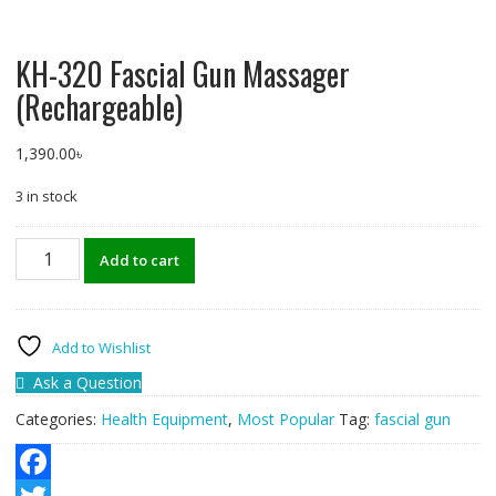
KH-320 Fascial Gun Massager
(Rechargeable)
1,390.00
৳
3 in stock
KH-
Add to cart
320
Fascial
Gun
Massager
Add to Wishlist
(Rechargeable)
Ask a Question
quantity
Categories:
Health Equipment
,
Most Popular
Tag:
fascial gun