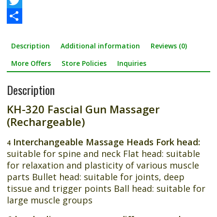
F
a
T
c
w
S
Description
Additional information
Reviews (0)
e
i
h
b
t
a
More Offers
Store Policies
Inquiries
o
t
r
Description
o
e
e
KH-320 Fascial Gun Massager
k
r
(Rechargeable)
Interchangeable Massage Heads
Fork head:
4
suitable for spine and neck Flat head: suitable
for relaxation and plasticity of various muscle
parts Bullet head: suitable for joints, deep
tissue and trigger points Ball head: suitable for
large muscle groups