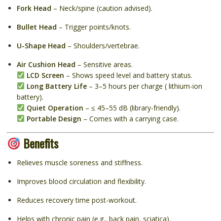
Fork Head
– Neck/spine (caution advised).
Bullet Head
– Trigger points/knots.
U-Shape Head
– Shoulders/vertebrae.
Air Cushion Head
– Sensitive areas.
LCD Screen
– Shows speed level and battery status.
Long Battery Life
– 3–5 hours per charge ( lithium-ion
battery).
Quiet Operation
– ≤ 45–55 dB (library-friendly).
Portable Design
– Comes with a carrying case.
Benefits
Relieves muscle soreness and stiffness.
Improves blood circulation and flexibility.
Reduces recovery time post-workout.
Helps with chronic pain (e.g., back pain, sciatica).