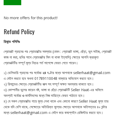
No more offers for this product!
Refund Policy
রিফান্ড
পলিসিঃ
প্রোডাক্ট গ্রহনের পর প্রোডাক্টের সমস্যার (যেমন : প্রোডাক্ট ভাঙ্গা, ছেঁড়া, ভুল সাইজ, প্রোডাক্ট
কাজ না করা, ছবির সাথে প্রোডাক্টের মিল না থাকা ইত্যাদি) ক্ষেত্রে আপনি ক্রয়কৃত
প্রোডাক্টটির সম্পূর্ণ মূল্য নিচের শর্ত সাপেক্ষে ফেরত পেতে পারেন।
১) ডেলিভারি গ্রহনের পর সর্বোচ্চ
২৪
ঘণ্টার মধ্যে আপনাকে sellerhaat@gmail.com
এ মেইল করতে হবে অখবা 01789110048 নাম্বারে অভিযোগ করতে হবে।
২) রিফান্ডের ক্ষেত্রে প্রোডাক্টটির বাক্স সহ সম্পূর্ণ অক্ষত অবস্থায় থাকতে হবে।
৩) কোম্পানীর ভুলের কারেন নষ্ট, ভাঙ্গা বা ছেঁড়া প্রোডাক্টটি Seller Haat-এর অফিসে
অবশ্যই সর্বোচ্চ
৩
কার্যদিবসের মধ্যে নিজ দায়িত্বে ফেরত পাঠাতে হবে।
৪) যে সকল প্রোডাক্টের গায়ে মূল্য লেখা থাকে এবং কোনো কারণে Seller Haat মূল্য তার
থেকে যদি বেশি থাকে, সেক্ষেত্রে অতিরিক্ত মূল্যের ক্ষেত্রে আপনাকে অতিসত্তর ৪৮ ঘন্টার
মধ্যে sellerhaat@gmail.com এ মেইল করে কমপ্লেইন রেজিস্টার করতে হবে।