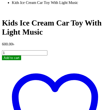
Kids Ice Cream Car Toy With Light Music
Kids Ice Cream Car Toy With
Light Music
600.00
৳
Kids
Ice
Add to cart
Cream
Car
Toy
With
Light
Music
quantity