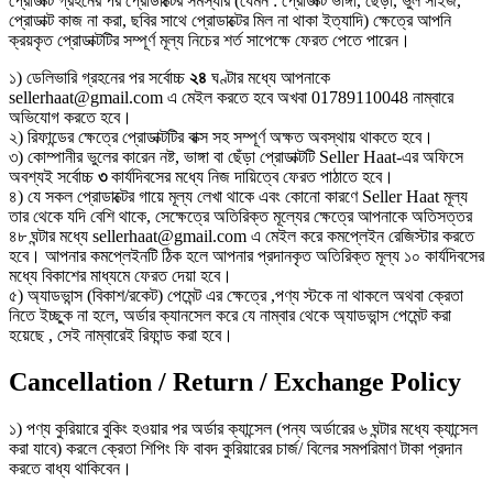
প্রোডাক্ট গ্রহনের পর প্রোডাক্টের সমস্যার (যেমন : প্রোডাক্ট ভাঙ্গা, ছেঁড়া, ভুল সাইজ,
প্রোডাক্ট কাজ না করা, ছবির সাথে প্রোডাক্টের মিল না থাকা ইত্যাদি) ক্ষেত্রে আপনি
ক্রয়কৃত প্রোডাক্টটির সম্পূর্ণ মূল্য নিচের শর্ত সাপেক্ষে ফেরত পেতে পারেন।
১) ডেলিভারি গ্রহনের পর সর্বোচ্চ
২৪
ঘণ্টার মধ্যে আপনাকে
sellerhaat@gmail.com এ মেইল করতে হবে অখবা 01789110048 নাম্বারে
অভিযোগ করতে হবে।
২) রিফান্ডের ক্ষেত্রে প্রোডাক্টটির বাক্স সহ সম্পূর্ণ অক্ষত অবস্থায় থাকতে হবে।
৩) কোম্পানীর ভুলের কারেন নষ্ট, ভাঙ্গা বা ছেঁড়া প্রোডাক্টটি Seller Haat-এর অফিসে
অবশ্যই সর্বোচ্চ
৩
কার্যদিবসের মধ্যে নিজ দায়িত্বে ফেরত পাঠাতে হবে।
৪) যে সকল প্রোডাক্টের গায়ে মূল্য লেখা থাকে এবং কোনো কারণে Seller Haat মূল্য
তার থেকে যদি বেশি থাকে, সেক্ষেত্রে অতিরিক্ত মূল্যের ক্ষেত্রে আপনাকে অতিসত্তর
৪৮ ঘন্টার মধ্যে sellerhaat@gmail.com এ মেইল করে কমপ্লেইন রেজিস্টার করতে
হবে। আপনার কমপ্লেইনটি ঠিক হলে আপনার প্রদানকৃত অতিরিক্ত মূল্য ১০ কার্যদিবসের
মধ্যে বিকাশের মাধ্যমে ফেরত দেয়া হবে।
৫) অ্যাডভান্স (বিকাশ/রকেট) পেমেন্ট এর ক্ষেত্রে ,পণ্য স্টকে না থাকলে অথবা ক্রেতা
নিতে ইচ্ছুক না হলে, অর্ডার ক্যানসেল করে যে নাম্বার থেকে অ্যাডভান্স পেমেন্ট করা
হয়েছে , সেই নাম্বারেই রিফান্ড করা হবে।
Cancellation / Return / Exchange Policy
১) পণ্য কুরিয়ারে বুকিং হওয়ার পর অর্ডার ক্যান্সেল (পন্য অর্ডারের ৬ ঘন্টার মধ্যে ক্যান্সেল
করা যাবে) করলে ক্রেতা শিপিং ফি বাবদ কুরিয়ারের চার্জ/ বিলের সমপরিমাণ টাকা প্রদান
করতে বাধ্য থাকিবেন।