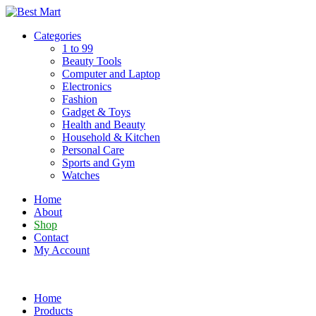
Skip
to
Categories
content
1 to 99
Beauty Tools
Computer and Laptop
Electronics
Fashion
Gadget & Toys
Health and Beauty
Household & Kitchen
Personal Care
Sports and Gym
Watches
Home
About
Shop
Contact
My Account
Home
Products