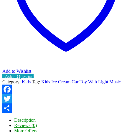
Add to Wishlist
Ask a Question
Category:
Kids
Tag:
Kids Ice Cream Car Toy With Light Music
Facebook
Twitter
Share
Description
Reviews (0)
More Offers