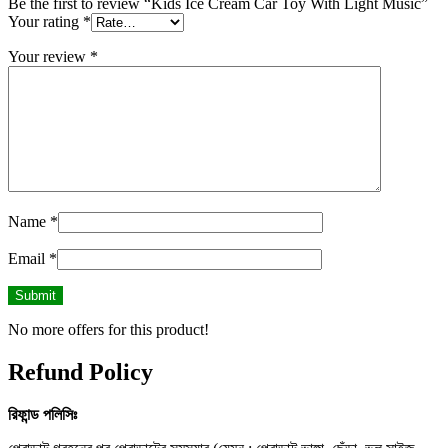
Be the first to review “Kids Ice Cream Car Toy With Light Music”
Your rating
*
Your review
*
Name
*
Email
*
No more offers for this product!
Refund Policy
রিফান্ড
পলিসিঃ