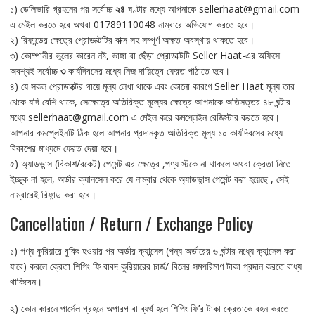
১) ডেলিভারি গ্রহনের পর সর্বোচ্চ
২৪
ঘণ্টার মধ্যে আপনাকে sellerhaat@gmail.com
এ মেইল করতে হবে অখবা 01789110048 নাম্বারে অভিযোগ করতে হবে।
২) রিফান্ডের ক্ষেত্রে প্রোডাক্টটির বাক্স সহ সম্পূর্ণ অক্ষত অবস্থায় থাকতে হবে।
৩) কোম্পানীর ভুলের কারেন নষ্ট, ভাঙ্গা বা ছেঁড়া প্রোডাক্টটি Seller Haat-এর অফিসে
অবশ্যই সর্বোচ্চ
৩
কার্যদিবসের মধ্যে নিজ দায়িত্বে ফেরত পাঠাতে হবে।
৪) যে সকল প্রোডাক্টের গায়ে মূল্য লেখা থাকে এবং কোনো কারণে Seller Haat মূল্য তার
থেকে যদি বেশি থাকে, সেক্ষেত্রে অতিরিক্ত মূল্যের ক্ষেত্রে আপনাকে অতিসত্তর ৪৮ ঘন্টার
মধ্যে sellerhaat@gmail.com এ মেইল করে কমপ্লেইন রেজিস্টার করতে হবে।
আপনার কমপ্লেইনটি ঠিক হলে আপনার প্রদানকৃত অতিরিক্ত মূল্য ১০ কার্যদিবসের মধ্যে
বিকাশের মাধ্যমে ফেরত দেয়া হবে।
৫) অ্যাডভান্স (বিকাশ/রকেট) পেমেন্ট এর ক্ষেত্রে ,পণ্য স্টকে না থাকলে অথবা ক্রেতা নিতে
ইচ্ছুক না হলে, অর্ডার ক্যানসেল করে যে নাম্বার থেকে অ্যাডভান্স পেমেন্ট করা হয়েছে , সেই
নাম্বারেই রিফান্ড করা হবে।
Cancellation / Return / Exchange Policy
১) পণ্য কুরিয়ারে বুকিং হওয়ার পর অর্ডার ক্যান্সেল (পন্য অর্ডারের ৬ ঘন্টার মধ্যে ক্যান্সেল করা
যাবে) করলে ক্রেতা শিপিং ফি বাবদ কুরিয়ারের চার্জ/ বিলের সমপরিমাণ টাকা প্রদান করতে বাধ্য
থাকিবেন।
২) কোন কারনে পার্সেল গ্রহনে অপারগ বা ব্যর্থ হলে শিপিং ফি’র টাকা ক্রেতাকে বহন করতে