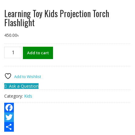
Learning Toy Kids Projection Torch
Flashlight
450.00
৳
Learning
Add to cart
Toy
Kids
Projection
Torch
Add to Wishlist
Flashlight
Ask a Question
quantity
Category:
Kids
F
a
T