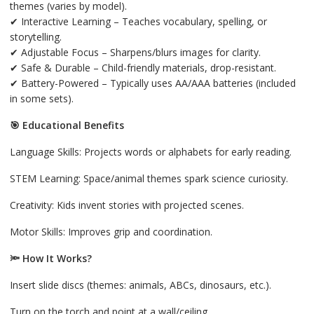
themes (varies by model).
✔
Interactive Learning – Teaches vocabulary, spelling, or
storytelling.
✔
Adjustable Focus – Sharpens/blurs images for clarity.
✔
Safe & Durable – Child-friendly materials, drop-resistant.
✔
Battery-Powered – Typically uses AA/AAA batteries (included
in some sets).
🎯
Educational Benefits
Language Skills: Projects words or alphabets for early reading.
STEM Learning: Space/animal themes spark science curiosity.
Creativity: Kids invent stories with projected scenes.
Motor Skills: Improves grip and coordination.
🔦
How It Works?
Insert slide discs (themes: animals, ABCs, dinosaurs, etc.).
Turn on the torch and point at a wall/ceiling.