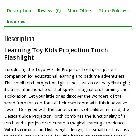
c
w
S
Description
Reviews (0)
More Offers
Store Policies
e
i
h
b
t
a
Inquiries
o
t
r
Description
o
e
e
Learning Toy Kids Projection Torch
k
r
Flashlight
Introducing the Toyboy Slide Projector Torch, the perfect
companion for educational learning and bedtime adventures!
This small torch projection light is not just an ordinary flashlight;
it’s a multifunctional tool that sparks imagination, learning, and
exploration. Let your little ones discover the wonders of the
world from the comfort of their own room with this innovative
device. Designed with the curious minds of children in mind, the
Desicart Slide Projector Torch combines the functionality of a
torch and a projector to create a magical learning experience.
With its compact and lightweight design, this small torch is easy