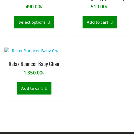
490.00
৳
510.00
৳
This
product
Select options
Add to cart
has
multiple
variants.
The
options
may
Relax Bouncer Baby Chair
be
1,350.00
৳
chosen
on
the
Add to cart
product
page