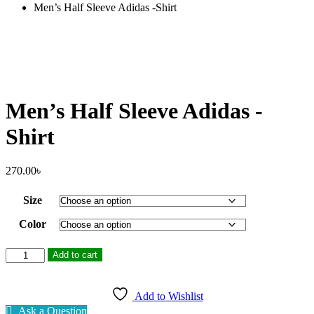
Men’s Half Sleeve Adidas -Shirt
Men’s Half Sleeve Adidas -
Shirt
270.00
৳
Size
Color
Men's
Add to cart
Half
Sleeve
Adidas
Add to Wishlist
-
Ask a Question