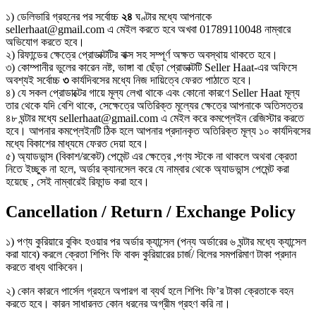
১) ডেলিভারি গ্রহনের পর সর্বোচ্চ
২৪
ঘণ্টার মধ্যে আপনাকে
sellerhaat@gmail.com এ মেইল করতে হবে অখবা 01789110048 নাম্বারে
অভিযোগ করতে হবে।
২) রিফান্ডের ক্ষেত্রে প্রোডাক্টটির বাক্স সহ সম্পূর্ণ অক্ষত অবস্থায় থাকতে হবে।
৩) কোম্পানীর ভুলের কারেন নষ্ট, ভাঙ্গা বা ছেঁড়া প্রোডাক্টটি Seller Haat-এর অফিসে
অবশ্যই সর্বোচ্চ
৩
কার্যদিবসের মধ্যে নিজ দায়িত্বে ফেরত পাঠাতে হবে।
৪) যে সকল প্রোডাক্টের গায়ে মূল্য লেখা থাকে এবং কোনো কারণে Seller Haat মূল্য
তার থেকে যদি বেশি থাকে, সেক্ষেত্রে অতিরিক্ত মূল্যের ক্ষেত্রে আপনাকে অতিসত্তর
৪৮ ঘন্টার মধ্যে sellerhaat@gmail.com এ মেইল করে কমপ্লেইন রেজিস্টার করতে
হবে। আপনার কমপ্লেইনটি ঠিক হলে আপনার প্রদানকৃত অতিরিক্ত মূল্য ১০ কার্যদিবসের
মধ্যে বিকাশের মাধ্যমে ফেরত দেয়া হবে।
৫) অ্যাডভান্স (বিকাশ/রকেট) পেমেন্ট এর ক্ষেত্রে ,পণ্য স্টকে না থাকলে অথবা ক্রেতা
নিতে ইচ্ছুক না হলে, অর্ডার ক্যানসেল করে যে নাম্বার থেকে অ্যাডভান্স পেমেন্ট করা
হয়েছে , সেই নাম্বারেই রিফান্ড করা হবে।
Cancellation / Return / Exchange Policy
১) পণ্য কুরিয়ারে বুকিং হওয়ার পর অর্ডার ক্যান্সেল (পন্য অর্ডারের ৬ ঘন্টার মধ্যে ক্যান্সেল
করা যাবে) করলে ক্রেতা শিপিং ফি বাবদ কুরিয়ারের চার্জ/ বিলের সমপরিমাণ টাকা প্রদান
করতে বাধ্য থাকিবেন।
২) কোন কারনে পার্সেল গ্রহনে অপারগ বা ব্যর্থ হলে শিপিং ফি’র টাকা ক্রেতাকে বহন
করতে হবে। কারন সাধারনত কোন ধরনের অগ্রীম গ্রহণ করি না।