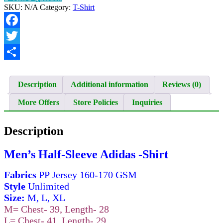
Shirt
SKU:
N/A
Category:
T-Shirt
quantity
Facebook
Twitter
Share
Description
Additional information
Reviews (0)
More Offers
Store Policies
Inquiries
Description
Men’s Half-Sleeve Adidas -Shirt
Fabrics
PP Jersey 160-170 GSM
Style
Unlimited
Size:
M, L, XL
M= Chest- 39, Length- 28
L= Chest- 41, Length- 29