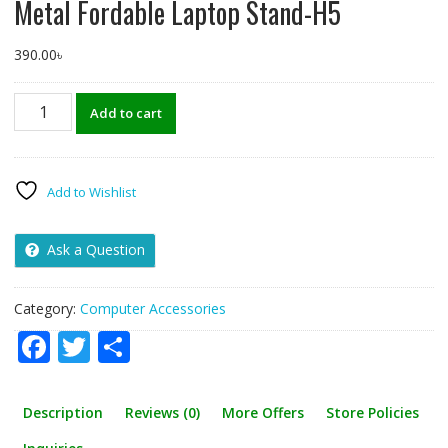
Metal Fordable Laptop Stand-H5
390.00
৳
Metal
Add to cart
Fordable
Laptop
Stand-
H5
Add to Wishlist
quantity
Ask a Question
Category:
Computer Accessories
F
T
S
ac
w
h
e
itt
ar
Description
Reviews (0)
More Offers
Store Policies
b
er
e