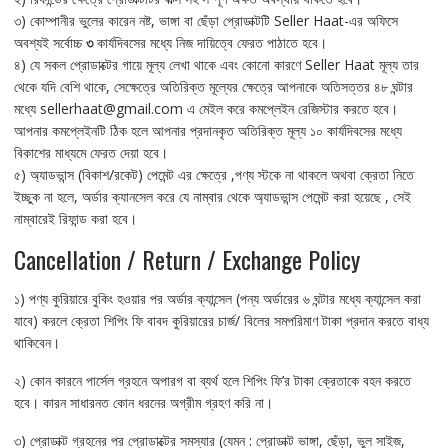
৩) কোম্পানীর ভুলের কারেন নষ্ট, ভাঙ্গা বা ছেঁড়া প্রোডাক্টটি Seller Haat-এর অফিসে
অবশ্যই সর্বোচ্চ
৩
কার্যদিবসের মধ্যে নিজ দায়িত্বে ফেরত পাঠাতে হবে।
৪) যে সকল প্রোডাক্টের গায়ে মূল্য লেখা থাকে এবং কোনো কারণে Seller Haat মূল্য তার
থেকে যদি বেশি থাকে, সেক্ষেত্রে অতিরিক্ত মূল্যের ক্ষেত্রে আপনাকে অতিসত্তর ৪৮ ঘন্টার
মধ্যে sellerhaat@gmail.com এ মেইল করে কমপ্লেইন রেজিস্টার করতে হবে।
আপনার কমপ্লেইনটি ঠিক হলে আপনার প্রদানকৃত অতিরিক্ত মূল্য ১০ কার্যদিবসের মধ্যে
বিকাশের মাধ্যমে ফেরত দেয়া হবে।
৫) অ্যাডভান্স (বিকাশ/রকেট) পেমেন্ট এর ক্ষেত্রে ,পণ্য স্টকে না থাকলে অথবা ক্রেতা নিতে
ইচ্ছুক না হলে, অর্ডার ক্যানসেল করে যে নাম্বার থেকে অ্যাডভান্স পেমেন্ট করা হয়েছে , সেই
নাম্বারেই রিফান্ড করা হবে।
Cancellation / Return / Exchange Policy
১) পণ্য কুরিয়ারে বুকিং হওয়ার পর অর্ডার ক্যান্সেল (পন্য অর্ডারের ৬ ঘন্টার মধ্যে ক্যান্সেল করা
যাবে) করলে ক্রেতা শিপিং ফি বাবদ কুরিয়ারের চার্জ/ বিলের সমপরিমাণ টাকা প্রদান করতে বাধ্য
থাকিবেন।
২) কোন কারনে পার্সেল গ্রহনে অপারগ বা ব্যর্থ হলে শিপিং ফি’র টাকা ক্রেতাকে বহন করতে
হবে। কারন সাধারনত কোন ধরনের অগ্রীম গ্রহণ করি না।
৩) প্রোডাক্ট গ্রহনের পর প্রোডাক্টের সমস্যার (যেমন : প্রোডাক্ট ভাঙ্গা, ছেঁড়া, ভুল সাইজ,