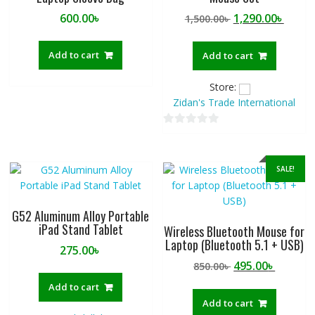
Original
Curre
600.00
৳
1,290.00
৳
1,500.00
৳
price
price
was:
is:
Add to cart
Add to cart
1,500.00৳ .
1,290.
Store:
Zidan's Trade International
0
o
u
SALE!
t
o
f
G52 Aluminum Alloy Portable
iPad Stand Tablet
5
Wireless Bluetooth Mouse for
Laptop (Bluetooth 5.1 + USB)
275.00
৳
Original
Curren
495.00
৳
850.00
৳
price
price
Add to cart
was:
is:
Add to cart
850.00৳ .
495.00৳ 