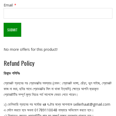
Email
*
No more offers for this product!
Refund Policy
রিফান্ড
পলিসিঃ
প্রোডাক্ট গ্রহনের পর প্রোডাক্টের সমস্যার (যেমন : প্রোডাক্ট ভাঙ্গা, ছেঁড়া, ভুল সাইজ, প্রোডাক্ট
কাজ না করা, ছবির সাথে প্রোডাক্টের মিল না থাকা ইত্যাদি) ক্ষেত্রে আপনি ক্রয়কৃত
প্রোডাক্টটির সম্পূর্ণ মূল্য নিচের শর্ত সাপেক্ষে ফেরত পেতে পারেন।
১) ডেলিভারি গ্রহনের পর সর্বোচ্চ
২৪
ঘণ্টার মধ্যে আপনাকে sellerhaat@gmail.com
এ মেইল করতে হবে অখবা 01789110048 নাম্বারে অভিযোগ করতে হবে।
২) রিফান্ডের ক্ষেত্রে প্রোডাক্টটির বাক্স সহ সম্পূর্ণ অক্ষত অবস্থায় থাকতে হবে।