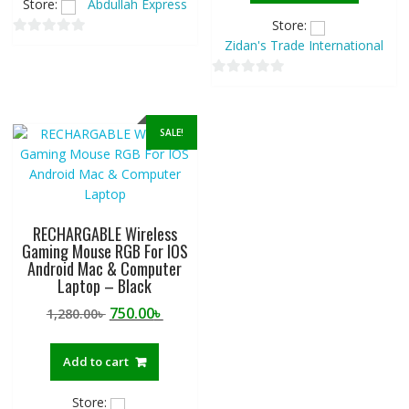
Store:
Abdullah Express
Store:
Zidan's Trade International
0
o
u
0
t
o
o
u
SALE!
f
t
5
o
f
5
RECHARGABLE Wireless
Gaming Mouse RGB For IOS
Android Mac & Computer
Laptop – Black
Original
Current
750.00
৳
1,280.00
৳
price
price
was:
is:
Add to cart
1,280.00৳ .
750.00৳ .
Store: