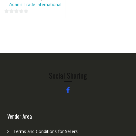
Zidan's Trade International
0
o
u
t
o
f
5
Social Sharing
Vendor Area
Terms and Conditions for Sellers