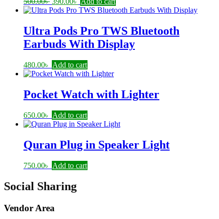
Original
Current
500.00
৳
390.00
৳
Add to cart
price
price
was:
is:
500.00৳ .
390.00৳ .
Ultra Pods Pro TWS Bluetooth
Earbuds With Display
480.00
৳
Add to cart
Pocket Watch with Lighter
650.00
৳
Add to cart
Quran Plug in Speaker Light
750.00
৳
Add to cart
Social Sharing
Vendor Area