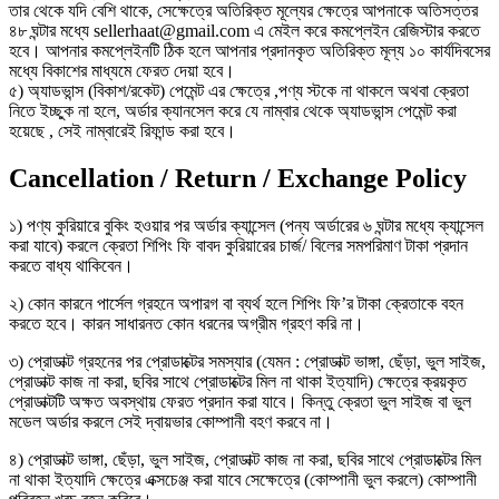
তার থেকে যদি বেশি থাকে, সেক্ষেত্রে অতিরিক্ত মূল্যের ক্ষেত্রে আপনাকে অতিসত্তর
৪৮ ঘন্টার মধ্যে sellerhaat@gmail.com এ মেইল করে কমপ্লেইন রেজিস্টার করতে
হবে। আপনার কমপ্লেইনটি ঠিক হলে আপনার প্রদানকৃত অতিরিক্ত মূল্য ১০ কার্যদিবসের
মধ্যে বিকাশের মাধ্যমে ফেরত দেয়া হবে।
৫) অ্যাডভান্স (বিকাশ/রকেট) পেমেন্ট এর ক্ষেত্রে ,পণ্য স্টকে না থাকলে অথবা ক্রেতা
নিতে ইচ্ছুক না হলে, অর্ডার ক্যানসেল করে যে নাম্বার থেকে অ্যাডভান্স পেমেন্ট করা
হয়েছে , সেই নাম্বারেই রিফান্ড করা হবে।
Cancellation / Return / Exchange Policy
১) পণ্য কুরিয়ারে বুকিং হওয়ার পর অর্ডার ক্যান্সেল (পন্য অর্ডারের ৬ ঘন্টার মধ্যে ক্যান্সেল
করা যাবে) করলে ক্রেতা শিপিং ফি বাবদ কুরিয়ারের চার্জ/ বিলের সমপরিমাণ টাকা প্রদান
করতে বাধ্য থাকিবেন।
২) কোন কারনে পার্সেল গ্রহনে অপারগ বা ব্যর্থ হলে শিপিং ফি’র টাকা ক্রেতাকে বহন
করতে হবে। কারন সাধারনত কোন ধরনের অগ্রীম গ্রহণ করি না।
৩) প্রোডাক্ট গ্রহনের পর প্রোডাক্টের সমস্যার (যেমন : প্রোডাক্ট ভাঙ্গা, ছেঁড়া, ভুল সাইজ,
প্রোডাক্ট কাজ না করা, ছবির সাথে প্রোডাক্টের মিল না থাকা ইত্যাদি) ক্ষেত্রে ক্রয়কৃত
প্রোডাক্টটি অক্ষত অবস্থায় ফেরত প্রদান করা যাবে। কিন্তু ক্রেতা ভুল সাইজ বা ভুল
মডেল অর্ডার করলে সেই দ্বায়ভার কোম্পানী বহণ করবে না।
৪) প্রোডাক্ট ভাঙ্গা, ছেঁড়া, ভুল সাইজ, প্রোডাক্ট কাজ না করা, ছবির সাথে প্রোডাক্টের মিল
না থাকা ইত্যাদি ক্ষেত্রে এক্সচেঞ্জ করা যাবে সেক্ষেত্রে (কোম্পানী ভুল করলে) কোম্পানী