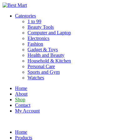
Skip
to
Categories
content
1 to 99
Beauty Tools
Computer and Laptop
Electronics
Fashion
Gadget & Toys
Health and Beauty
Household & Kitchen
Personal Care
Sports and Gym
Watches
Home
About
Shop
Contact
My Account
Home
Products