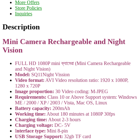
More Offers
Store Policies
Inquiries
Description
Mini Camera Rechargeable and Night
Vision
FULL HD 1080P mini ক্যামেরা (Mini Camera Rechargeable
and Night Vision)
Model:
SQ11Night Vission
Video format:
AVI Video resolution ratio: 1920 x 1080P,
1280 x 720P
Image proportion:
30 Video coding: M-JPEG
Requirements:
Class 10 or Above Support system: Windows
ME / 2000 / XP / 2003 / Vista, Mac OS, Linux
Battery capacity:
200mAh
Working time:
About 180 minutes at 1080P 30fps
Charging time:
About 2-3 hours
Charging voltage:
DC- 5V
I
nterface type:
Mini 8-pin
USB Storage Support:
32gb TF card