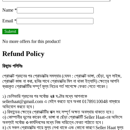
Name
*
Email
*
No more offers for this product!
Refund Policy
রিফান্ড
পলিসিঃ
প্রোডাক্ট গ্রহনের পর প্রোডাক্টের সমস্যার (যেমন : প্রোডাক্ট ভাঙ্গা, ছেঁড়া, ভুল সাইজ,
প্রোডাক্ট কাজ না করা, ছবির সাথে প্রোডাক্টের মিল না থাকা ইত্যাদি) ক্ষেত্রে আপনি
ক্রয়কৃত প্রোডাক্টটির সম্পূর্ণ মূল্য নিচের শর্ত সাপেক্ষে ফেরত পেতে পারেন।
১) ডেলিভারি গ্রহনের পর সর্বোচ্চ
২৪
ঘণ্টার মধ্যে আপনাকে
sellerhaat@gmail.com এ মেইল করতে হবে অখবা 01789110048 নাম্বারে
অভিযোগ করতে হবে।
২) রিফান্ডের ক্ষেত্রে প্রোডাক্টটির বাক্স সহ সম্পূর্ণ অক্ষত অবস্থায় থাকতে হবে।
৩) কোম্পানীর ভুলের কারেন নষ্ট, ভাঙ্গা বা ছেঁড়া প্রোডাক্টটি Seller Haat-এর অফিসে
অবশ্যই সর্বোচ্চ
৩
কার্যদিবসের মধ্যে নিজ দায়িত্বে ফেরত পাঠাতে হবে।
৪) যে সকল প্রোডাক্টের গায়ে মূল্য লেখা থাকে এবং কোনো কারণে Seller Haat মূল্য