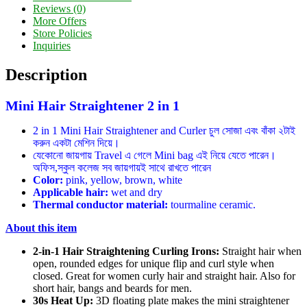
Reviews (0)
More Offers
Store Policies
Inquiries
Description
Mini Hair Straightener 2 in 1
2 in 1 Mini Hair Straightener and Curler চুল সোজা এবং বাঁকা ২টাই
করুন একটা মেশিন দিয়ে।
যেকোনো জায়গায় Travel এ গেলে Mini bag এই নিয়ে যেতে পারেন।
অফিস,স্কুল কলেজ সব জায়গায়ই সাথে রাখতে পারেন
Color:
pink, yellow, brown, white
Applicable hair:
wet and dry
Thermal conductor material:
tourmaline ceramic.
About this item
2-in-1 Hair Straightening Curling Irons:
Straight hair when
open, rounded edges for unique flip and curl style when
closed. Great for women curly hair and straight hair. Also for
short hair, bangs and beards for men.
30s Heat Up:
3D floating plate makes the mini straightener