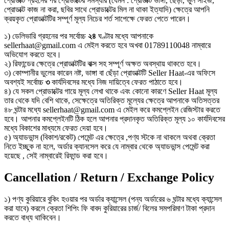
প্রোডাক্ট গ্রহনের পর প্রোডাক্টের সমস্যার (যেমন : প্রোডাক্ট ভাঙ্গা, ছেঁড়া, ভুল সাইজ,
প্রোডাক্ট কাজ না করা, ছবির সাথে প্রোডাক্টের মিল না থাকা ইত্যাদি) ক্ষেত্রে আপনি
ক্রয়কৃত প্রোডাক্টটির সম্পূর্ণ মূল্য নিচের শর্ত সাপেক্ষে ফেরত পেতে পারেন।
১) ডেলিভারি গ্রহনের পর সর্বোচ্চ
২৪
ঘণ্টার মধ্যে আপনাকে
sellerhaat@gmail.com এ মেইল করতে হবে অখবা 01789110048 নাম্বারে
অভিযোগ করতে হবে।
২) রিফান্ডের ক্ষেত্রে প্রোডাক্টটির বাক্স সহ সম্পূর্ণ অক্ষত অবস্থায় থাকতে হবে।
৩) কোম্পানীর ভুলের কারেন নষ্ট, ভাঙ্গা বা ছেঁড়া প্রোডাক্টটি Seller Haat-এর অফিসে
অবশ্যই সর্বোচ্চ
৩
কার্যদিবসের মধ্যে নিজ দায়িত্বে ফেরত পাঠাতে হবে।
৪) যে সকল প্রোডাক্টের গায়ে মূল্য লেখা থাকে এবং কোনো কারণে Seller Haat মূল্য
তার থেকে যদি বেশি থাকে, সেক্ষেত্রে অতিরিক্ত মূল্যের ক্ষেত্রে আপনাকে অতিসত্তর
৪৮ ঘন্টার মধ্যে sellerhaat@gmail.com এ মেইল করে কমপ্লেইন রেজিস্টার করতে
হবে। আপনার কমপ্লেইনটি ঠিক হলে আপনার প্রদানকৃত অতিরিক্ত মূল্য ১০ কার্যদিবসের
মধ্যে বিকাশের মাধ্যমে ফেরত দেয়া হবে।
৫) অ্যাডভান্স (বিকাশ/রকেট) পেমেন্ট এর ক্ষেত্রে ,পণ্য স্টকে না থাকলে অথবা ক্রেতা
নিতে ইচ্ছুক না হলে, অর্ডার ক্যানসেল করে যে নাম্বার থেকে অ্যাডভান্স পেমেন্ট করা
হয়েছে , সেই নাম্বারেই রিফান্ড করা হবে।
Cancellation / Return / Exchange Policy
১) পণ্য কুরিয়ারে বুকিং হওয়ার পর অর্ডার ক্যান্সেল (পন্য অর্ডারের ৬ ঘন্টার মধ্যে ক্যান্সেল
করা যাবে) করলে ক্রেতা শিপিং ফি বাবদ কুরিয়ারের চার্জ/ বিলের সমপরিমাণ টাকা প্রদান
করতে বাধ্য থাকিবেন।