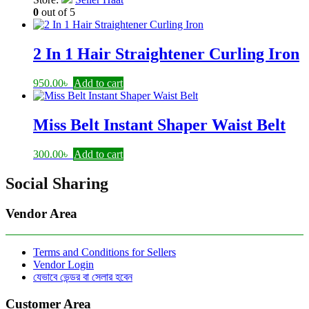
0
out of 5
2 In 1 Hair Straightener Curling Iron
950.00
৳
Add to cart
Miss Belt Instant Shaper Waist Belt
300.00
৳
Add to cart
Social Sharing
Vendor Area
Terms and Conditions for Sellers
Vendor Login
যেভাবে ভেন্ডর বা সেলার হবেন
Customer Area