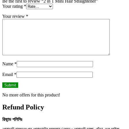
Be the first to review “2 in 1 Mini Hair Straightener”
Your rating
*
Your review
*
Name
*
Email
*
No more offers for this product!
Refund Policy
রিফান্ড
পলিসিঃ