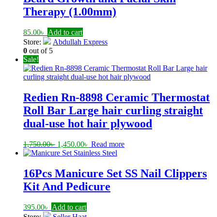
Therapy (1.00mm)
85.00
৳
Add to cart
Store:
Abdullah Express
0
out of 5
Sale!
Redien Rn-8898 Ceramic Thermostat
Roll Bar Large hair curling straight
dual-use hot hair plywood
Original
Current
1,750.00
৳
1,450.00
৳
Read more
price
price
was:
is:
1,750.00৳ .
1,450.00৳ .
16Pcs Manicure Set SS Nail Clippers
Kit And Pedicure
395.00
৳
Add to cart
Store:
Seller Haat