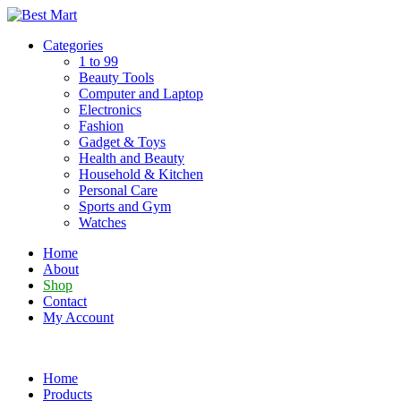
Skip
to
Categories
content
1 to 99
Beauty Tools
Computer and Laptop
Electronics
Fashion
Gadget & Toys
Health and Beauty
Household & Kitchen
Personal Care
Sports and Gym
Watches
Home
About
Shop
Contact
My Account
Home
Products