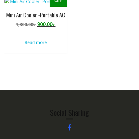
SALE!
Mini Air Cooler -Portable AC
Original
Current
900.00
৳
1,300.00
৳
price
price
was:
is:
Read more
1,300.00৳ .
900.00৳ .
Social Sharing