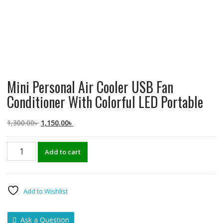
Mini Personal Air Cooler USB Fan
Conditioner With Colorful LED Portable
Original
Current
1,300.00
৳
1,150.00
৳
price
price
was:
is:
Mini
Add to cart
1,300.00৳ .
1,150.00৳ .
Personal
Air
Cooler
USB
Add to Wishlist
Fan
Conditioner
Ask a Question