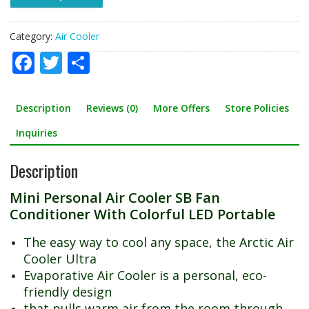
With
Colorful
LED
Category:
Air Cooler
Portable
F
T
S
quantity
ac
w
h
e
itt
ar
Description
Reviews (0)
More Offers
Store Policies
b
er
e
Inquiries
o
Description
o
k
Mini Personal Air Cooler SB Fan
Conditioner With Colorful LED Portable
The easy way to cool any space, the Arctic Air
Cooler Ultra
Evaporative Air Cooler is a personal, eco-
friendly design
that pulls warm air from the room through