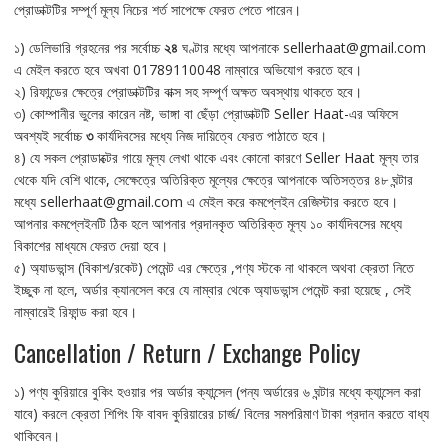
প্রোডাক্টটির সম্পূর্ণ মূল্য নিচের শর্ত সাপেক্ষে ফেরত পেতে পারেন।
১) ডেলিভারি গ্রহনের পর সর্বোচ্চ
২৪
ঘণ্টার মধ্যে আপনাকে sellerhaat@gmail.com
এ মেইল করতে হবে অখবা 01789110048 নাম্বারে অভিযোগ করতে হবে।
২) রিফান্ডের ক্ষেত্রে প্রোডাক্টটির বাক্স সহ সম্পূর্ণ অক্ষত অবস্থায় থাকতে হবে।
৩) কোম্পানীর ভুলের কারেন নষ্ট, ভাঙ্গা বা ছেঁড়া প্রোডাক্টটি Seller Haat-এর অফিসে
অবশ্যই সর্বোচ্চ
৩
কার্যদিবসের মধ্যে নিজ দায়িত্বে ফেরত পাঠাতে হবে।
৪) যে সকল প্রোডাক্টের গায়ে মূল্য লেখা থাকে এবং কোনো কারণে Seller Haat মূল্য তার
থেকে যদি বেশি থাকে, সেক্ষেত্রে অতিরিক্ত মূল্যের ক্ষেত্রে আপনাকে অতিসত্তর ৪৮ ঘন্টার
মধ্যে sellerhaat@gmail.com এ মেইল করে কমপ্লেইন রেজিস্টার করতে হবে।
আপনার কমপ্লেইনটি ঠিক হলে আপনার প্রদানকৃত অতিরিক্ত মূল্য ১০ কার্যদিবসের মধ্যে
বিকাশের মাধ্যমে ফেরত দেয়া হবে।
৫) অ্যাডভান্স (বিকাশ/রকেট) পেমেন্ট এর ক্ষেত্রে ,পণ্য স্টকে না থাকলে অথবা ক্রেতা নিতে
ইচ্ছুক না হলে, অর্ডার ক্যানসেল করে যে নাম্বার থেকে অ্যাডভান্স পেমেন্ট করা হয়েছে , সেই
নাম্বারেই রিফান্ড করা হবে।
Cancellation / Return / Exchange Policy
১) পণ্য কুরিয়ারে বুকিং হওয়ার পর অর্ডার ক্যান্সেল (পন্য অর্ডারের ৬ ঘন্টার মধ্যে ক্যান্সেল করা
যাবে) করলে ক্রেতা শিপিং ফি বাবদ কুরিয়ারের চার্জ/ বিলের সমপরিমাণ টাকা প্রদান করতে বাধ্য
থাকিবেন।