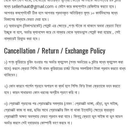
মধ্যে sellerhaat@gmail.com এ মেইল করে কমপ্লেইন রেজিস্টার করতে হবে।
আপনার কমপ্লেইনটি ঠিক হলে আপনার প্রদানকৃত অতিরিক্ত মূল্য ১০ কার্যদিবসের মধ্যে
বিকাশের মাধ্যমে ফেরত দেয়া হবে।
৫) অ্যাডভান্স (বিকাশ/রকেট) পেমেন্ট এর ক্ষেত্রে ,পণ্য স্টকে না থাকলে অথবা ক্রেতা নিতে
ইচ্ছুক না হলে, অর্ডার ক্যানসেল করে যে নাম্বার থেকে অ্যাডভান্স পেমেন্ট করা হয়েছে , সেই
নাম্বারেই রিফান্ড করা হবে।
Cancellation / Return / Exchange Policy
১) পণ্য কুরিয়ারে বুকিং হওয়ার পর অর্ডার ক্যান্সেল (পন্য অর্ডারের ৬ ঘন্টার মধ্যে ক্যান্সেল করা
যাবে) করলে ক্রেতা শিপিং ফি বাবদ কুরিয়ারের চার্জ/ বিলের সমপরিমাণ টাকা প্রদান করতে বাধ্য
থাকিবেন।
২) কোন কারনে পার্সেল গ্রহনে অপারগ বা ব্যর্থ হলে শিপিং ফি’র টাকা ক্রেতাকে বহন করতে
হবে। কারন সাধারনত কোন ধরনের অগ্রীম গ্রহণ করি না।
৩) প্রোডাক্ট গ্রহনের পর প্রোডাক্টের সমস্যার (যেমন : প্রোডাক্ট ভাঙ্গা, ছেঁড়া, ভুল সাইজ,
প্রোডাক্ট কাজ না করা, ছবির সাথে প্রোডাক্টের মিল না থাকা ইত্যাদি) ক্ষেত্রে ক্রয়কৃত
প্রোডাক্টটি অক্ষত অবস্থায় ফেরত প্রদান করা যাবে। কিন্তু ক্রেতা ভুল সাইজ বা ভুল মডেল
অর্ডার করলে সেই দ্বায়ভার কোম্পানী বহণ করবে না।