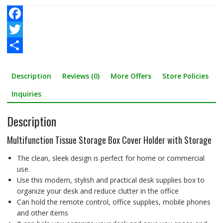
F
a
T
c
w
S
Description
Reviews (0)
More Offers
Store Policies
e
i
h
b
t
a
Inquiries
o
t
r
Description
o
e
e
Multifunction Tissue Storage Box Cover Holder with Storage
k
r
The clean, sleek design is perfect for home or commercial
use.
Use this modern, stylish and practical desk supplies box to
organize your desk and reduce clutter in the office
Can hold the remote control, office supplies, mobile phones
and other items