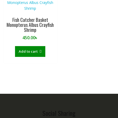
t
o
f
5
Fish Catcher Basket
Monopterus Albus Crayfish
Shrimp
450.00
৳
Add to cart
Social Sharing