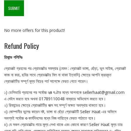
No more offers for this product!
Refund Policy
রিফান্ড
পলিসিঃ
প্রোডাক্ট গ্রহনের পর প্রোডাক্টের সমস্যার (যেমন : প্রোডাক্ট ভাঙ্গা, ছেঁড়া, ভুল সাইজ, প্রোডাক্ট
কাজ না করা, ছবির সাথে প্রোডাক্টের মিল না থাকা ইত্যাদি) ক্ষেত্রে আপনি ক্রয়কৃত
প্রোডাক্টটির সম্পূর্ণ মূল্য নিচের শর্ত সাপেক্ষে ফেরত পেতে পারেন।
১) ডেলিভারি গ্রহনের পর সর্বোচ্চ
২৪
ঘণ্টার মধ্যে আপনাকে sellerhaat@gmail.com
এ মেইল করতে হবে অখবা 01789110048 নাম্বারে অভিযোগ করতে হবে।
২) রিফান্ডের ক্ষেত্রে প্রোডাক্টটির বাক্স সহ সম্পূর্ণ অক্ষত অবস্থায় থাকতে হবে।
৩) কোম্পানীর ভুলের কারেন নষ্ট, ভাঙ্গা বা ছেঁড়া প্রোডাক্টটি Seller Haat-এর অফিসে
অবশ্যই সর্বোচ্চ
৩
কার্যদিবসের মধ্যে নিজ দায়িত্বে ফেরত পাঠাতে হবে।
৪) যে সকল প্রোডাক্টের গায়ে মূল্য লেখা থাকে এবং কোনো কারণে Seller Haat মূল্য তার
থেকে যদি বেশি থাকে, সেক্ষেত্রে অতিরিক্ত মূল্যের ক্ষেত্রে আপনাকে অতিসত্তর ৪৮ ঘন্টার