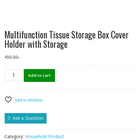
Multifunction Tissue Storage Box Cover
Holder with Storage
450.00
৳
Multifunction
Add to cart
Tissue
Storage
Box
Cover
Add to Wishlist
Holder
with
Ask a Question
Storage
quantity
Category:
Household Product