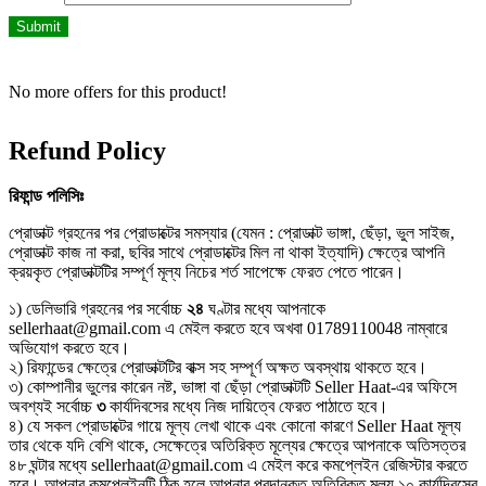
No more offers for this product!
Refund Policy
রিফান্ড
পলিসিঃ
প্রোডাক্ট গ্রহনের পর প্রোডাক্টের সমস্যার (যেমন : প্রোডাক্ট ভাঙ্গা, ছেঁড়া, ভুল সাইজ,
প্রোডাক্ট কাজ না করা, ছবির সাথে প্রোডাক্টের মিল না থাকা ইত্যাদি) ক্ষেত্রে আপনি
ক্রয়কৃত প্রোডাক্টটির সম্পূর্ণ মূল্য নিচের শর্ত সাপেক্ষে ফেরত পেতে পারেন।
১) ডেলিভারি গ্রহনের পর সর্বোচ্চ
২৪
ঘণ্টার মধ্যে আপনাকে
sellerhaat@gmail.com এ মেইল করতে হবে অখবা 01789110048 নাম্বারে
অভিযোগ করতে হবে।
২) রিফান্ডের ক্ষেত্রে প্রোডাক্টটির বাক্স সহ সম্পূর্ণ অক্ষত অবস্থায় থাকতে হবে।
৩) কোম্পানীর ভুলের কারেন নষ্ট, ভাঙ্গা বা ছেঁড়া প্রোডাক্টটি Seller Haat-এর অফিসে
অবশ্যই সর্বোচ্চ
৩
কার্যদিবসের মধ্যে নিজ দায়িত্বে ফেরত পাঠাতে হবে।
৪) যে সকল প্রোডাক্টের গায়ে মূল্য লেখা থাকে এবং কোনো কারণে Seller Haat মূল্য
তার থেকে যদি বেশি থাকে, সেক্ষেত্রে অতিরিক্ত মূল্যের ক্ষেত্রে আপনাকে অতিসত্তর
৪৮ ঘন্টার মধ্যে sellerhaat@gmail.com এ মেইল করে কমপ্লেইন রেজিস্টার করতে
হবে। আপনার কমপ্লেইনটি ঠিক হলে আপনার প্রদানকৃত অতিরিক্ত মূল্য ১০ কার্যদিবসের