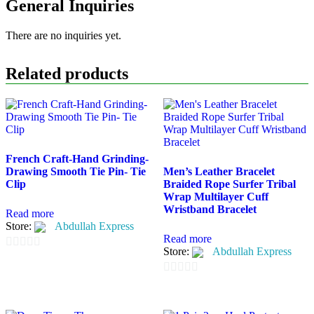
General Inquiries
There are no inquiries yet.
Related products
French Craft-Hand Grinding-
Drawing Smooth Tie Pin- Tie
Men’s Leather Bracelet
Clip
Braided Rope Surfer Tribal
Wrap Multilayer Cuff
Wristband Bracelet
Read more
Store:
Abdullah Express
Read more
Store:
Abdullah Express
0
out
0
of
out
5