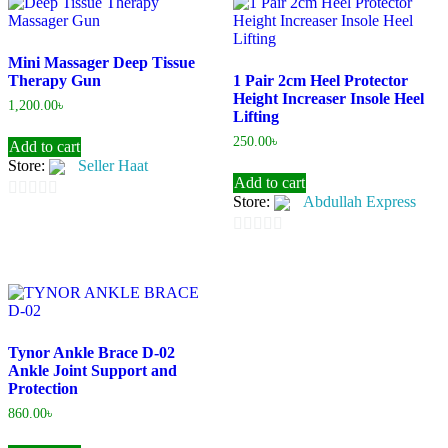
of
5
Mini Massager Deep Tissue
Therapy Gun
1 Pair 2cm Heel Protector
Height Increaser Insole Heel
1,200.00
৳
Lifting
250.00
৳
Add to cart
Store:
Seller Haat
Add to cart
Store:
Abdullah Express
0
out
0
of
out
5
of
5
Tynor Ankle Brace D-02
Ankle Joint Support and
Protection
860.00
৳