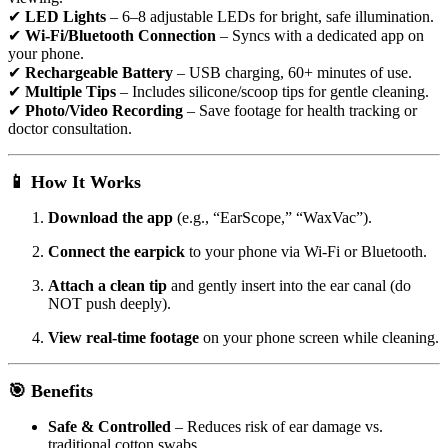
✔
LED Lights
– 6–8 adjustable LEDs for bright, safe illumination.
✔
Wi-Fi/Bluetooth Connection
– Syncs with a dedicated app on
your phone.
✔
Rechargeable Battery
– USB charging, 60+ minutes of use.
✔
Multiple Tips
– Includes silicone/scoop tips for gentle cleaning.
✔
Photo/Video Recording
– Save footage for health tracking or
doctor consultation.
📱 How It Works
Download the app
(e.g., “EarScope,” “WaxVac”).
Connect the earpick
to your phone via Wi-Fi or Bluetooth.
Attach a clean tip
and gently insert into the ear canal (do
NOT push deeply).
View real-time footage
on your phone screen while cleaning.
🎯 Benefits
Safe & Controlled
– Reduces risk of ear damage vs.
traditional cotton swabs.