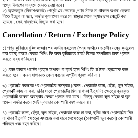
মধ্যে বিকাশের মাধ্যমে ফেরত দেয়া হবে।
৫) অ্যাডভান্স (বিকাশ/রকেট) পেমেন্ট এর ক্ষেত্রে ,পণ্য স্টকে না থাকলে অথবা ক্রেতা
নিতে ইচ্ছুক না হলে, অর্ডার ক্যানসেল করে যে নাম্বার থেকে অ্যাডভান্স পেমেন্ট করা
হয়েছে , সেই নাম্বারেই রিফান্ড করা হবে।
Cancellation / Return / Exchange Policy
১) পণ্য কুরিয়ারে বুকিং হওয়ার পর অর্ডার ক্যান্সেল (পন্য অর্ডারের ৬ ঘন্টার মধ্যে ক্যান্সেল
করা যাবে) করলে ক্রেতা শিপিং ফি বাবদ কুরিয়ারের চার্জ/ বিলের সমপরিমাণ টাকা প্রদান
করতে বাধ্য থাকিবেন।
২) কোন কারনে পার্সেল গ্রহনে অপারগ বা ব্যর্থ হলে শিপিং ফি’র টাকা ক্রেতাকে বহন
করতে হবে। কারন সাধারনত কোন ধরনের অগ্রীম গ্রহণ করি না।
৩) প্রোডাক্ট গ্রহনের পর প্রোডাক্টের সমস্যার (যেমন : প্রোডাক্ট ভাঙ্গা, ছেঁড়া, ভুল সাইজ,
প্রোডাক্ট কাজ না করা, ছবির সাথে প্রোডাক্টের মিল না থাকা ইত্যাদি) ক্ষেত্রে ক্রয়কৃত
প্রোডাক্টটি অক্ষত অবস্থায় ফেরত প্রদান করা যাবে। কিন্তু ক্রেতা ভুল সাইজ বা ভুল
মডেল অর্ডার করলে সেই দ্বায়ভার কোম্পানী বহণ করবে না।
৪) প্রোডাক্ট ভাঙ্গা, ছেঁড়া, ভুল সাইজ, প্রোডাক্ট কাজ না করা, ছবির সাথে প্রোডাক্টের মিল
না থাকা ইত্যাদি ক্ষেত্রে এক্সচেঞ্জ করা যাবে সেক্ষেত্রে (কোম্পানী ভুল করলে) কোম্পানী
পরিবহন খরচ বহন করিবে।