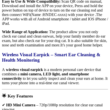
Easy to Use & Wide Compatibility:
Scan QR code on manual,
Download and install the APP on your device, Press and hold the
power button on top of device to turn on the ear cleaning rod and
then connect WiFi(Name :HNDEC-xxxx) with your device .The
APP works with all of Android smartphone / tablet and IOS iPhone /
iPad.
Wide Range of Application:
The product allow you not only
check ear canal and clean earwax, help your family member do ear
exam, but also check ear for your dog cat. It is also suitable for skin,
nose and teeth examination and more.It’s your good home helper.
Wireless Visual Earpick – Smart Ear Cleaning &
Health Monitoring
A
wireless visual earpick
is a modern personal care device that
combines a
mini camera, LED light, and smartphone
connectivity
to let you safely inspect and clean your ears at home. It
turns your phone into a real-time ear canal viewer.
🌟 Key Features
✔
HD Mini Camera
– 720p/1080p resolution for clear ear canal
viewing.