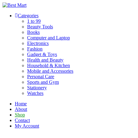
Skip
to
Categories
content
1 to 99
Beauty Tools
Books
Computer and Laptop
Electronics
Fashion
Gadget & Toys
Health and Beauty
Household & Kitchen
Mobile and Accessories
Personal Care
Sports and Gym
Stationery
Watches
Home
About
Shop
Contact
My Account