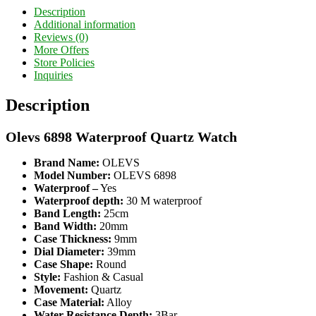
Share
Description
Additional information
Reviews (0)
More Offers
Store Policies
Inquiries
Description
Olevs 6898 Waterproof Quartz Watch
Brand Name:
OLEVS
Model Number:
OLEVS 6898
Waterproof –
Yes
Waterproof depth:
30 M waterproof
Band Length:
25cm
Band Width:
20mm
Case Thickness:
9mm
Dial Diameter:
39mm
Case Shape:
Round
Style:
Fashion & Casual
Movement:
Quartz
Case Material:
Alloy
Water Resistance Depth:
3Bar