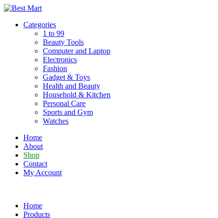
Skip
to
Categories
content
1 to 99
Beauty Tools
Computer and Laptop
Electronics
Fashion
Gadget & Toys
Health and Beauty
Household & Kitchen
Personal Care
Sports and Gym
Watches
Home
About
Shop
Contact
My Account
Home
Products