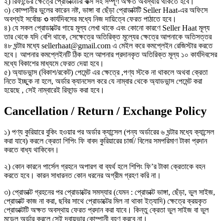
২) রিফান্ডের ক্ষেত্রে প্রোডাক্টটির বাক্স সহ সম্পূর্ণ অক্ষত অবস্থায় থাকতে হবে।
৩) কোম্পানীর ভুলের কারেন নষ্ট, ভাঙ্গা বা ছেঁড়া প্রোডাক্টটি Seller Haat-এর অফিসে
অবশ্যই সর্বোচ্চ
৩
কার্যদিবসের মধ্যে নিজ দায়িত্বে ফেরত পাঠাতে হবে।
৪) যে সকল প্রোডাক্টের গায়ে মূল্য লেখা থাকে এবং কোনো কারণে Seller Haat মূল্য
তার থেকে যদি বেশি থাকে, সেক্ষেত্রে অতিরিক্ত মূল্যের ক্ষেত্রে আপনাকে অতিসত্তর
৪৮ ঘন্টার মধ্যে sellerhaat@gmail.com এ মেইল করে কমপ্লেইন রেজিস্টার করতে
হবে। আপনার কমপ্লেইনটি ঠিক হলে আপনার প্রদানকৃত অতিরিক্ত মূল্য ১০ কার্যদিবসের
মধ্যে বিকাশের মাধ্যমে ফেরত দেয়া হবে।
৫) অ্যাডভান্স (বিকাশ/রকেট) পেমেন্ট এর ক্ষেত্রে ,পণ্য স্টকে না থাকলে অথবা ক্রেতা
নিতে ইচ্ছুক না হলে, অর্ডার ক্যানসেল করে যে নাম্বার থেকে অ্যাডভান্স পেমেন্ট করা
হয়েছে , সেই নাম্বারেই রিফান্ড করা হবে।
Cancellation / Return / Exchange Policy
১) পণ্য কুরিয়ারে বুকিং হওয়ার পর অর্ডার ক্যান্সেল (পন্য অর্ডারের ৬ ঘন্টার মধ্যে ক্যান্সেল
করা যাবে) করলে ক্রেতা শিপিং ফি বাবদ কুরিয়ারের চার্জ/ বিলের সমপরিমাণ টাকা প্রদান
করতে বাধ্য থাকিবেন।
২) কোন কারনে পার্সেল গ্রহনে অপারগ বা ব্যর্থ হলে শিপিং ফি’র টাকা ক্রেতাকে বহন
করতে হবে। কারন সাধারনত কোন ধরনের অগ্রীম গ্রহণ করি না।
৩) প্রোডাক্ট গ্রহনের পর প্রোডাক্টের সমস্যার (যেমন : প্রোডাক্ট ভাঙ্গা, ছেঁড়া, ভুল সাইজ,
প্রোডাক্ট কাজ না করা, ছবির সাথে প্রোডাক্টের মিল না থাকা ইত্যাদি) ক্ষেত্রে ক্রয়কৃত
প্রোডাক্টটি অক্ষত অবস্থায় ফেরত প্রদান করা যাবে। কিন্তু ক্রেতা ভুল সাইজ বা ভুল
মডেল অর্ডার করলে সেই দ্বায়ভার কোম্পানী বহণ করবে না।