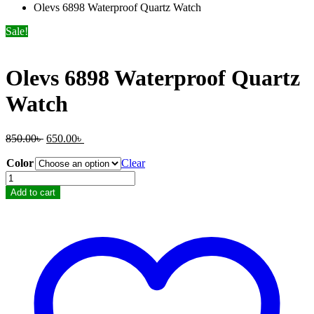
Olevs 6898 Waterproof Quartz Watch
Sale!
Olevs 6898 Waterproof Quartz
Watch
Original
Current
850.00
৳
650.00
৳
price
price
Color
was:
is:
Clear
850.00৳ .
650.00৳ .
Olevs
6898
Add to cart
Waterproof
Quartz
Watch
quantity