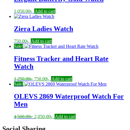
1,050.00
৳
Add to cart
Ziera Ladies Watch
750.00
৳
Add to cart
Sale!
Fitness Tracker and Heart Rate
Watch
Original
Current
1,250.00
৳
750.00
৳
Add to cart
price
price
Sale!
was:
is:
1,250.00৳ .
750.00৳ .
OLEVS 2869 Waterproof Watch For
Men
Original
Current
4,500.00
৳
2,050.00
৳
Add to cart
price
price
was:
is:
Social Sharing