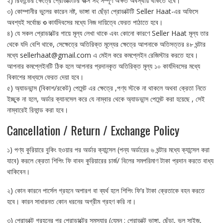
২) রিফান্ডের ক্ষেত্রে প্রোডাক্টটির বাক্স সহ সম্পূর্ণ অক্ষত অবস্থায় থাকতে হবে।
৩) কোম্পানীর ভুলের কারেন নষ্ট, ভাঙ্গা বা ছেঁড়া প্রোডাক্টটি Seller Haat-এর অফিসে
অবশ্যই সর্বোচ্চ
৩
কার্যদিবসের মধ্যে নিজ দায়িত্বে ফেরত পাঠাতে হবে।
৪) যে সকল প্রোডাক্টের গায়ে মূল্য লেখা থাকে এবং কোনো কারণে Seller Haat মূল্য তার
থেকে যদি বেশি থাকে, সেক্ষেত্রে অতিরিক্ত মূল্যের ক্ষেত্রে আপনাকে অতিসত্তর ৪৮ ঘন্টার
মধ্যে sellerhaat@gmail.com এ মেইল করে কমপ্লেইন রেজিস্টার করতে হবে।
আপনার কমপ্লেইনটি ঠিক হলে আপনার প্রদানকৃত অতিরিক্ত মূল্য ১০ কার্যদিবসের মধ্যে
বিকাশের মাধ্যমে ফেরত দেয়া হবে।
৫) অ্যাডভান্স (বিকাশ/রকেট) পেমেন্ট এর ক্ষেত্রে ,পণ্য স্টকে না থাকলে অথবা ক্রেতা নিতে
ইচ্ছুক না হলে, অর্ডার ক্যানসেল করে যে নাম্বার থেকে অ্যাডভান্স পেমেন্ট করা হয়েছে , সেই
নাম্বারেই রিফান্ড করা হবে।
Cancellation / Return / Exchange Policy
১) পণ্য কুরিয়ারে বুকিং হওয়ার পর অর্ডার ক্যান্সেল (পন্য অর্ডারের ৬ ঘন্টার মধ্যে ক্যান্সেল করা
যাবে) করলে ক্রেতা শিপিং ফি বাবদ কুরিয়ারের চার্জ/ বিলের সমপরিমাণ টাকা প্রদান করতে বাধ্য
থাকিবেন।
২) কোন কারনে পার্সেল গ্রহনে অপারগ বা ব্যর্থ হলে শিপিং ফি’র টাকা ক্রেতাকে বহন করতে
হবে। কারন সাধারনত কোন ধরনের অগ্রীম গ্রহণ করি না।
৩) প্রোডাক্ট গ্রহনের পর প্রোডাক্টের সমস্যার (যেমন : প্রোডাক্ট ভাঙ্গা, ছেঁড়া, ভুল সাইজ,