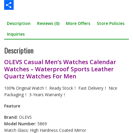
a
T
c
w
S
Description
Reviews (0)
More Offers
Store Policies
e
i
h
b
t
a
Inquiries
o
t
r
Description
o
e
e
OLEVS Casual Men’s Watches Calendar
k
r
Watches – Waterproof Sports Leather
Quartz Watches For Men
100% Original Watch！ Ready Stock！ Fast Delivery！ Nice
Packaging！ 3-Years Warranty！
Feature
Brand:
OLEVS
Model Number:
5869
Watch Glass: High Hardness Coated Mirror