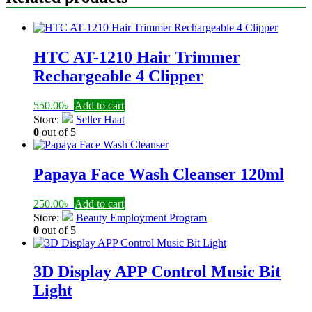
HTC AT-1210 Hair Trimmer
Rechargeable 4 Clipper
550.00
৳
Add to cart
Store:
Seller Haat
0
out of 5
Papaya Face Wash Cleanser 120ml
250.00
৳
Add to cart
Store:
Beauty Employment Program
0
out of 5
3D Display APP Control Music Bit
Light