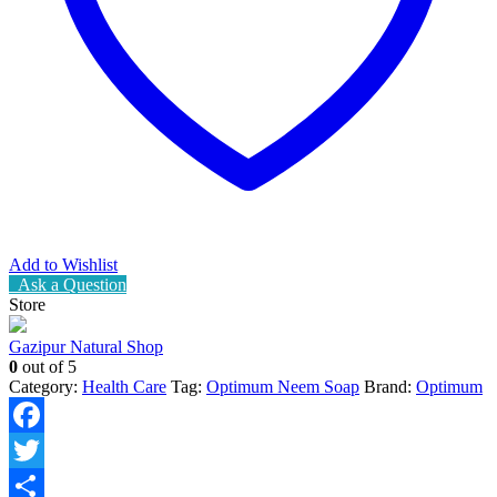
Add to Wishlist
Ask a Question
Store
Gazipur Natural Shop
0
out of 5
Category:
Health Care
Tag:
Optimum Neem Soap
Brand:
Optimum
Facebook
Twitter