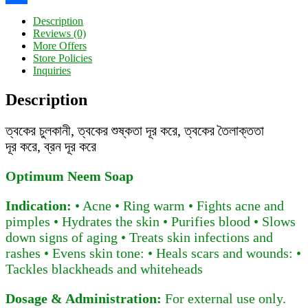
Share
Description
Reviews (0)
More Offers
Store Policies
Inquiries
Description
ত্বকের চুলকানী, ত্বকের শুষ্কতা দূর করে, ত্বকের তৈলাক্ততা
দূর করে, ব্রন দূর করে
Optimum Neem Soap
Indication:
• Acne • Ring warm • Fights acne and
pimples • Hydrates the skin • Purifies blood • Slows
down signs of aging • Treats skin infections and
rashes • Evens skin tone: • Heals scars and wounds: •
Tackles blackheads and whiteheads
Dosage & Administration:
For external use only.