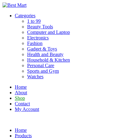
Skip
to
Categories
content
1 to 99
Beauty Tools
Computer and Laptop
Electronics
Fashion
Gadget & Toys
Health and Beauty
Household & Kitchen
Personal Care
Sports and Gym
Watches
Home
About
Shop
Contact
My Account
Home
Products