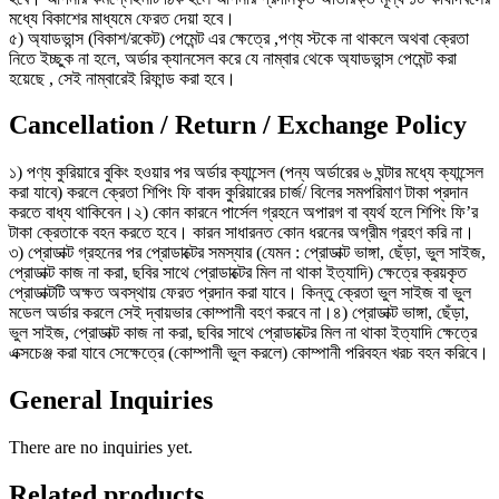
মধ্যে বিকাশের মাধ্যমে ফেরত দেয়া হবে।
৫) অ্যাডভান্স (বিকাশ/রকেট) পেমেন্ট এর ক্ষেত্রে ,পণ্য স্টকে না থাকলে অথবা ক্রেতা
নিতে ইচ্ছুক না হলে, অর্ডার ক্যানসেল করে যে নাম্বার থেকে অ্যাডভান্স পেমেন্ট করা
হয়েছে , সেই নাম্বারেই রিফান্ড করা হবে।
Cancellation / Return / Exchange Policy
১) পণ্য কুরিয়ারে বুকিং হওয়ার পর অর্ডার ক্যান্সেল (পন্য অর্ডারের ৬ ঘন্টার মধ্যে ক্যান্সেল
করা যাবে) করলে ক্রেতা শিপিং ফি বাবদ কুরিয়ারের চার্জ/ বিলের সমপরিমাণ টাকা প্রদান
করতে বাধ্য থাকিবেন।২) কোন কারনে পার্সেল গ্রহনে অপারগ বা ব্যর্থ হলে শিপিং ফি’র
টাকা ক্রেতাকে বহন করতে হবে। কারন সাধারনত কোন ধরনের অগ্রীম গ্রহণ করি না।
৩) প্রোডাক্ট গ্রহনের পর প্রোডাক্টের সমস্যার (যেমন : প্রোডাক্ট ভাঙ্গা, ছেঁড়া, ভুল সাইজ,
প্রোডাক্ট কাজ না করা, ছবির সাথে প্রোডাক্টের মিল না থাকা ইত্যাদি) ক্ষেত্রে ক্রয়কৃত
প্রোডাক্টটি অক্ষত অবস্থায় ফেরত প্রদান করা যাবে। কিন্তু ক্রেতা ভুল সাইজ বা ভুল
মডেল অর্ডার করলে সেই দ্বায়ভার কোম্পানী বহণ করবে না।৪) প্রোডাক্ট ভাঙ্গা, ছেঁড়া,
ভুল সাইজ, প্রোডাক্ট কাজ না করা, ছবির সাথে প্রোডাক্টের মিল না থাকা ইত্যাদি ক্ষেত্রে
এক্সচেঞ্জ করা যাবে সেক্ষেত্রে (কোম্পানী ভুল করলে) কোম্পানী পরিবহন খরচ বহন করিবে।
General Inquiries
There are no inquiries yet.
Related products