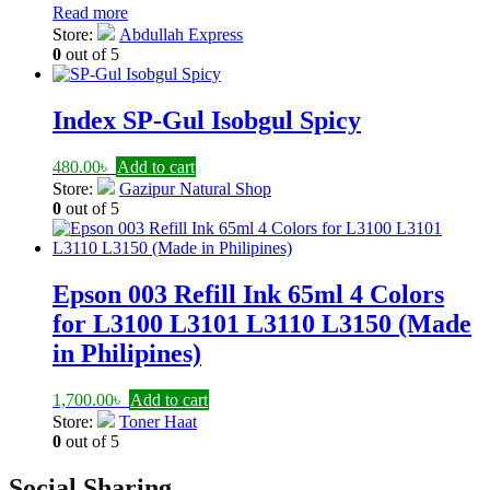
Read more
Store:
Abdullah Express
0
out of 5
Index SP-Gul Isobgul Spicy
480.00
৳
Add to cart
Store:
Gazipur Natural Shop
0
out of 5
Epson 003 Refill Ink 65ml 4 Colors
for L3100 L3101 L3110 L3150 (Made
in Philipines)
1,700.00
৳
Add to cart
Store:
Toner Haat
0
out of 5
Social Sharing