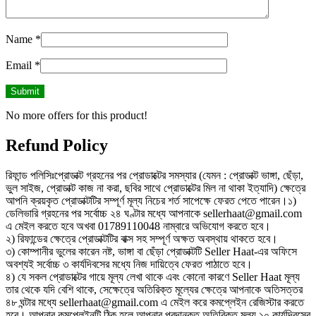
Name
*
Email
*
No more offers for this product!
Refund Policy
রিফান্ড পলিসিঃপ্রোডাক্ট গ্রহনের পর প্রোডাক্টের সমস্যার (যেমন : প্রোডাক্ট ভাঙ্গা, ছেঁড়া,
ভুল সাইজ, প্রোডাক্ট কাজ না করা, ছবির সাথে প্রোডাক্টের মিল না থাকা ইত্যাদি) ক্ষেত্রে
আপনি ক্রয়কৃত প্রোডাক্টটির সম্পূর্ণ মূল্য নিচের শর্ত সাপেক্ষে ফেরত পেতে পারেন।১)
ডেলিভারি গ্রহনের পর সর্বোচ্চ ২৪ ঘণ্টার মধ্যে আপনাকে sellerhaat@gmail.com
এ মেইল করতে হবে অখবা 01789110048 নাম্বারে অভিযোগ করতে হবে।
২) রিফান্ডের ক্ষেত্রে প্রোডাক্টটির বাক্স সহ সম্পূর্ণ অক্ষত অবস্থায় থাকতে হবে।
৩) কোম্পানীর ভুলের কারেন নষ্ট, ভাঙ্গা বা ছেঁড়া প্রোডাক্টটি Seller Haat-এর অফিসে
অবশ্যই সর্বোচ্চ ৩ কার্যদিবসের মধ্যে নিজ দায়িত্বে ফেরত পাঠাতে হবে।
৪) যে সকল প্রোডাক্টের গায়ে মূল্য লেখা থাকে এবং কোনো কারণে Seller Haat মূল্য
তার থেকে যদি বেশি থাকে, সেক্ষেত্রে অতিরিক্ত মূল্যের ক্ষেত্রে আপনাকে অতিসত্তর
৪৮ ঘন্টার মধ্যে sellerhaat@gmail.com এ মেইল করে কমপ্লেইন রেজিস্টার করতে
হবে। আপনার কমপ্লেইনটি ঠিক হলে আপনার প্রদানকৃত অতিরিক্ত মূল্য ১০ কার্যদিবসের