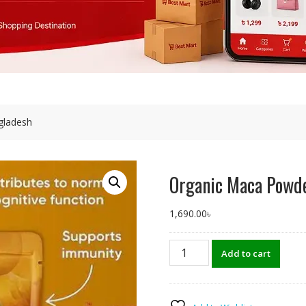
gladesh
Organic Maca Powde
1,690.00
৳
Organic
Add to cart
Maca
Powder
Price