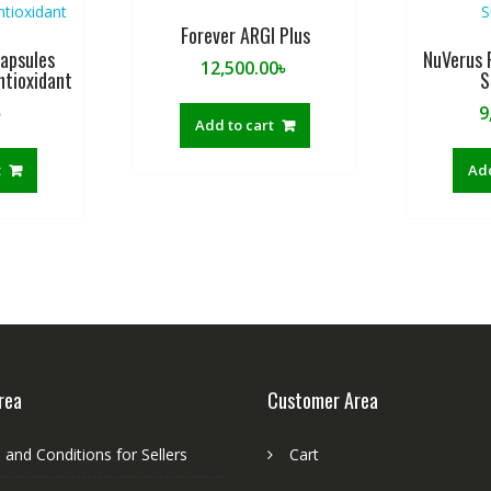
Forever ARGI Plus
apsules
NuVerus 
12,500.00
৳
ntioxidant
S
৳
9
Add to cart
t
Add
rea
Customer Area
and Conditions for Sellers
Cart