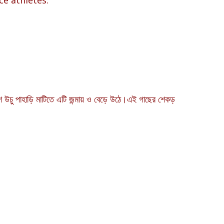
েশে উচু পাহাড়ি মাটিতে এটি জন্মায় ও বেড়ে উঠে।এই গাছের শেকড়