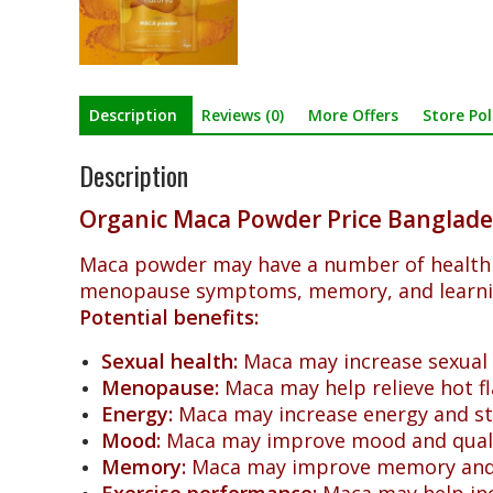
Description
Reviews (0)
More Offers
Store Pol
Description
Organic Maca Powder Price Banglad
Maca powder may have a number of health be
menopause symptoms, memory, and learni
Potential benefits:
Sexual health:
Maca may increase sexual de
Menopause:
Maca may help relieve hot fl
Energy:
Maca may increase energy and st
Mood:
Maca may improve mood and quality
Memory:
Maca may improve memory and a
Exercise performance:
Maca may help inc