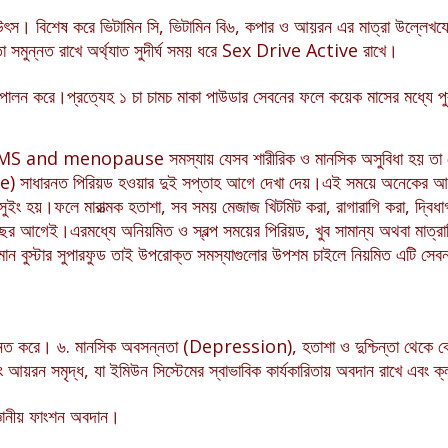
 উৎস। বিশেষ করে ভিটামিন সি, ভিটামিন বি৬, কপার ও আয়রন এর মাত্রা উল্লেখ
া সমুন্নত রাখে অর্থ্যাত সুদীর্ঘ সময় ধরে Sex Drive Active রাখে।
মিকা পালন করে।প্রত্যেহ ১ চা চামচ মাকা পাউডার সেবনের ফলে কয়েক মাসের মধ্যে প
রেখে PMS and menopause সমস্যায় যেসব শারীরিক ও মানসিক অসুবিধা হয় তা থ
ারনত পিরিয়ড হওয়ার দুই সপ্তাহ আগে দেখা দেয়।এই সময়ে অনেকের আবেগ
ুড সুইং হয়।ফলে মারাত্মক হতাশা, সব সময় মেজাজ খিটমিট করা, রাগারাগি করা, দ্বিধা
র আগেই।এরমধ্যে অনিয়মিত ও স্বল্প সময়ের পিরিয়ড, খুব সামান্য অথবা মাত্রাতির
োন বুস্টার সুপারফুড তাই উপরোক্ত সমস্যাগুলোর উপশম চাইলে নিয়মিত এটি সে
য উন্নত করে। ৬. মানসিক অবসন্নতা (Depression), হতাশা ও দুশ্চিন্তা থেকে
আয়রন সমৃদ্ধ, যা ইমিউন সিস্টেমের স্বাভাবিক কার্যকারিতায় অবদান রাখে এবং ক্
্ঞানীয় ফাংশন অবদান।