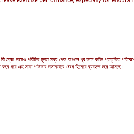
িংস্যাং নামেও পরিচিত মূলত মধ্য পেরু অঞ্চলে খুব রুক্ষ কঠিন প্রাকৃতিক পরিব
ত বছর ধরে এই মাকা পাউডার নানানভাবে ঔষধ হিসেবে ব্যবহৃত হয়ে আসছে।