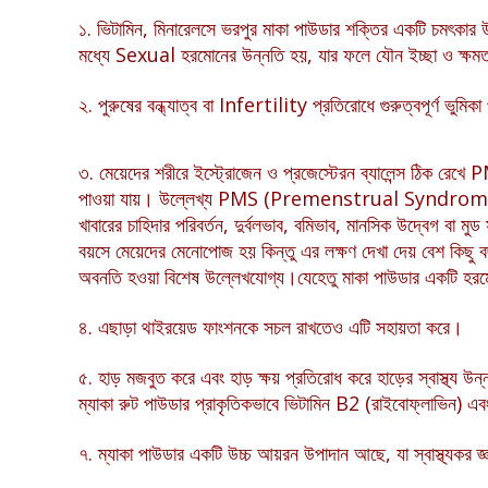
১. ভিটামিন, মিনারেলসে ভরপুর মাকা পাউডার শক্তির একটি চমৎকার
মধ্যে Sexual হরমোনের উন্নতি হয়, যার ফলে যৌন ইচ্ছা ও ক্ষমত
২. পুরুষের বন্ধ্যাত্ব বা Infertility প্রতিরোধে গুরুত্বপূর্ণ ভু
৩. মেয়েদের শরীরে ইস্ট্রোজেন ও প্রজেস্টেরন ব্যালেন্স ঠিক 
পাওয়া যায়। উল্লেখ্য PMS (Premenstrual Syndrome) সাধ
খাবারের চাহিদার পরিবর্তন, দুর্বলভাব, বমিভাব, মানসিক উদ্বেগ বা ম
বয়সে মেয়েদের মেনোপোজ হয় কিন্তু এর লক্ষণ দেখা দেয় বেশ কিছু বছ
অবনতি হওয়া বিশেষ উল্লেখযোগ্য।যেহেতু মাকা পাউডার একটি হরম
৪. এছাড়া থাইরয়েড ফাংশনকে সচল রাখতেও এটি সহায়তা করে।
৫. হাড় মজবুত করে এবং হাড় ক্ষয় প্রতিরোধ করে হাড়ের স্বাস্থ্
ম্যাকা রুট পাউডার প্রাকৃতিকভাবে ভিটামিন B2 (রাইবোফ্লাভিন) এবং 
৭. ম্যাকা পাউডার একটি উচ্চ আয়রন উপাদান আছে, যা স্বাস্থ্যকর জ