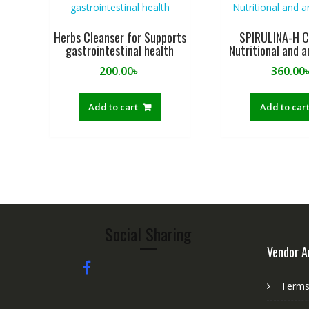
Herbs Cleanser for Supports
SPIRULINA-H C
gastrointestinal health
Nutritional and a
200.00
৳
360.00
Add to cart
Add to car
Social Sharing
Vendor A
Terms 