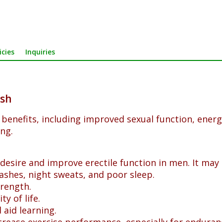
icies
Inquiries
esh
nefits, including improved sexual function, energy
ng.
sire and improve erectile function in men. It may al
ashes, night sweats, and poor sleep.
rength.
 of life.
id learning.
rease exercise performance, especially for enduranc