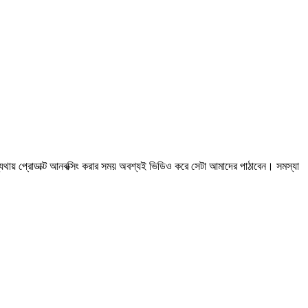
ন্যথায় প্রোডাক্ট আনবক্সিং করার সময় অবশ্যই ভিডিও করে সেটা আমাদের পাঠাবেন। সমস্যা