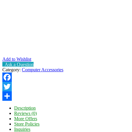
Add to Wishlist
Ask a Question
Category:
Computer Accessories
Facebook
Twitter
Share
Description
Reviews (0)
More Offers
Store Policies
Inquiries