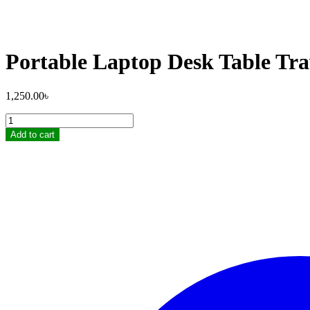
Portable Laptop Desk Table Tra
1,250.00
৳
Portable
Laptop
Add to cart
Desk
Table
Travel
Writing
quantity