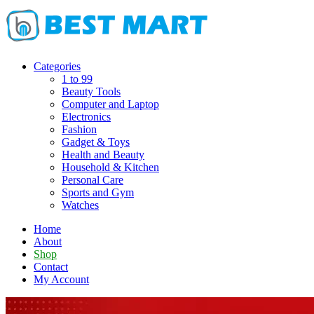
Skip
to
content
Categories
1 to 99
Beauty Tools
Computer and Laptop
Electronics
Fashion
Gadget & Toys
Health and Beauty
Household & Kitchen
Personal Care
Sports and Gym
Watches
Home
About
Shop
Contact
My Account