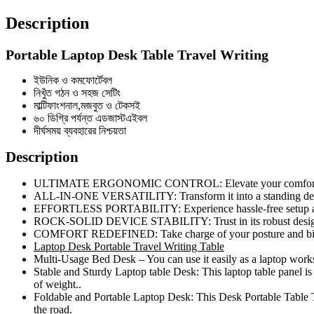
Description
Portable Laptop Desk Table Travel Writing
ইউনিক ও কমফোর্টেবল
নিখুঁত গঠন ও সহজ সেটিং
মাল্টিফাংশনাল,মজবুত ও টেকসই
৬০ ডিগ্রি পর্যন্ত এডজাস্টএইবল
দীর্ঘসময় ব্যবহারের নিশ্চয়তা
Description
ULTIMATE ERGONOMIC CONTROL: Elevate your comfort with cu
ALL-IN-ONE VERSATILITY: Transform it into a standing desk, a
EFFORTLESS PORTABILITY: Experience hassle-free setup and o
ROCK-SOLID DEVICE STABILITY: Trust in its robust design pro
COMFORT REDEFINED: Take charge of your posture and bid fare
Laptop Desk Portable Travel Writing Table
Multi-Usage Bed Desk – You can use it easily as a laptop worksta
Stable and Sturdy Laptop table Desk: This laptop table panel is
of weight..
Foldable and Portable Laptop Desk: This Desk Portable Table Trav
the road.