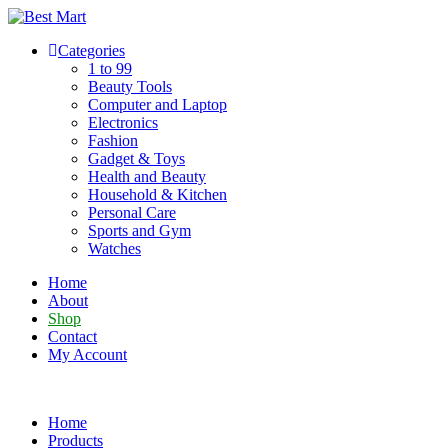
Skip
to
Categories
content
1 to 99
Beauty Tools
Computer and Laptop
Electronics
Fashion
Gadget & Toys
Health and Beauty
Household & Kitchen
Personal Care
Sports and Gym
Watches
Home
About
Shop
Contact
My Account
Home
Products