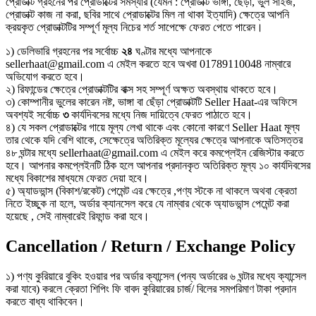
প্রোডাক্ট গ্রহনের পর প্রোডাক্টের সমস্যার (যেমন : প্রোডাক্ট ভাঙ্গা, ছেঁড়া, ভুল সাইজ,
প্রোডাক্ট কাজ না করা, ছবির সাথে প্রোডাক্টের মিল না থাকা ইত্যাদি) ক্ষেত্রে আপনি
ক্রয়কৃত প্রোডাক্টটির সম্পূর্ণ মূল্য নিচের শর্ত সাপেক্ষে ফেরত পেতে পারেন।
১) ডেলিভারি গ্রহনের পর সর্বোচ্চ
২৪
ঘণ্টার মধ্যে আপনাকে
sellerhaat@gmail.com এ মেইল করতে হবে অখবা 01789110048 নাম্বারে
অভিযোগ করতে হবে।
২) রিফান্ডের ক্ষেত্রে প্রোডাক্টটির বাক্স সহ সম্পূর্ণ অক্ষত অবস্থায় থাকতে হবে।
৩) কোম্পানীর ভুলের কারেন নষ্ট, ভাঙ্গা বা ছেঁড়া প্রোডাক্টটি Seller Haat-এর অফিসে
অবশ্যই সর্বোচ্চ
৩
কার্যদিবসের মধ্যে নিজ দায়িত্বে ফেরত পাঠাতে হবে।
৪) যে সকল প্রোডাক্টের গায়ে মূল্য লেখা থাকে এবং কোনো কারণে Seller Haat মূল্য
তার থেকে যদি বেশি থাকে, সেক্ষেত্রে অতিরিক্ত মূল্যের ক্ষেত্রে আপনাকে অতিসত্তর
৪৮ ঘন্টার মধ্যে sellerhaat@gmail.com এ মেইল করে কমপ্লেইন রেজিস্টার করতে
হবে। আপনার কমপ্লেইনটি ঠিক হলে আপনার প্রদানকৃত অতিরিক্ত মূল্য ১০ কার্যদিবসের
মধ্যে বিকাশের মাধ্যমে ফেরত দেয়া হবে।
৫) অ্যাডভান্স (বিকাশ/রকেট) পেমেন্ট এর ক্ষেত্রে ,পণ্য স্টকে না থাকলে অথবা ক্রেতা
নিতে ইচ্ছুক না হলে, অর্ডার ক্যানসেল করে যে নাম্বার থেকে অ্যাডভান্স পেমেন্ট করা
হয়েছে , সেই নাম্বারেই রিফান্ড করা হবে।
Cancellation / Return / Exchange Policy
১) পণ্য কুরিয়ারে বুকিং হওয়ার পর অর্ডার ক্যান্সেল (পন্য অর্ডারের ৬ ঘন্টার মধ্যে ক্যান্সেল
করা যাবে) করলে ক্রেতা শিপিং ফি বাবদ কুরিয়ারের চার্জ/ বিলের সমপরিমাণ টাকা প্রদান
করতে বাধ্য থাকিবেন।