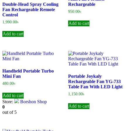
Double-Head Spray Cooling
Rechargeable
Fan Rechargeable Remote
950.00
৳
Control
1,990.00
৳
Add to cart
Add to cart
Handheld Portable Turbo
Mini Fan
Portable Joykaly
Rechargeable Fan YG-733
480.00
৳
Table Fan With LED Light
1,150.00
৳
Add to cart
Store:
Borshon Shop
Add to cart
0
out of 5