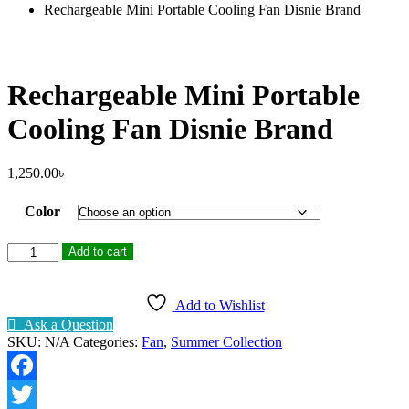
Rechargeable Mini Portable Cooling Fan Disnie Brand
Rechargeable Mini Portable
Cooling Fan Disnie Brand
1,250.00
৳
Color
Rechargeable
Add to cart
Mini
Portable
Cooling
Add to Wishlist
Fan
Ask a Question
Disnie
SKU:
N/A
Categories:
Fan
,
Summer Collection
Brand
quantity
Facebook