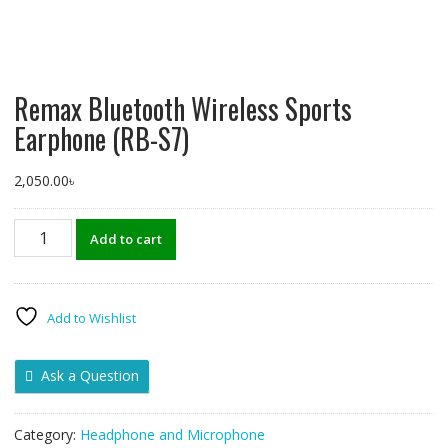
Remax Bluetooth Wireless Sports
Earphone (RB-S7)
2,050.00
৳
Remax
Add to cart
Bluetooth
Wireless
Sports
Earphone
Add to Wishlist
(RB-
S7)
Ask a Question
quantity
Category:
Headphone and Microphone