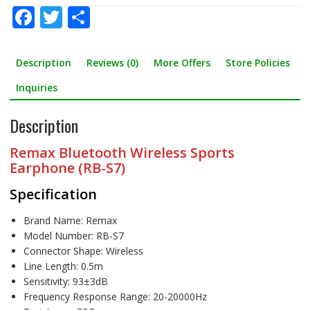
F
T
S
ac
w
h
e
itt
ar
Description
Reviews (0)
More Offers
Store Policies
b
er
e
Inquiries
o
Description
o
k
Remax Bluetooth Wireless Sports
Earphone (RB-S7)
Specification
Brand Name: Remax
Model Number: RB-S7
Connector Shape: Wireless
Line Length: 0.5m
Sensitivity: 93±3dB
Frequency Response Range: 20-20000Hz