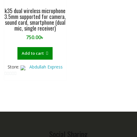
k35 dual wireless microphone
3.5mm supported for camera,
sound card, smartphone (dual
mic, single receiver)
750.00
৳
Add to cart
Store:
Abdullah Express
0
o
u
t
o
f
5
Social Sharing