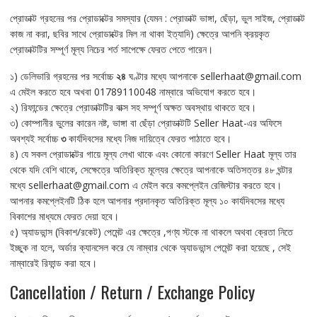
প্রোডাক্ট গ্রহনের পর প্রোডাক্টের সমস্যার (যেমন : প্রোডাক্ট ভাঙ্গা, ছেঁড়া, ভুল সাইজ, প্রোডাক্ট
কাজ না করা, ছবির সাথে প্রোডাক্টের মিল না থাকা ইত্যাদি) ক্ষেত্রে আপনি ক্রয়কৃত
প্রোডাক্টটির সম্পূর্ণ মূল্য নিচের শর্ত সাপেক্ষে ফেরত পেতে পারেন।
১) ডেলিভারি গ্রহনের পর সর্বোচ্চ
২৪
ঘণ্টার মধ্যে আপনাকে sellerhaat@gmail.com
এ মেইল করতে হবে অখবা 01789110048 নাম্বারে অভিযোগ করতে হবে।
২) রিফান্ডের ক্ষেত্রে প্রোডাক্টটির বাক্স সহ সম্পূর্ণ অক্ষত অবস্থায় থাকতে হবে।
৩) কোম্পানীর ভুলের কারেন নষ্ট, ভাঙ্গা বা ছেঁড়া প্রোডাক্টটি Seller Haat-এর অফিসে
অবশ্যই সর্বোচ্চ
৩
কার্যদিবসের মধ্যে নিজ দায়িত্বে ফেরত পাঠাতে হবে।
৪) যে সকল প্রোডাক্টের গায়ে মূল্য লেখা থাকে এবং কোনো কারণে Seller Haat মূল্য তার
থেকে যদি বেশি থাকে, সেক্ষেত্রে অতিরিক্ত মূল্যের ক্ষেত্রে আপনাকে অতিসত্তর ৪৮ ঘন্টার
মধ্যে sellerhaat@gmail.com এ মেইল করে কমপ্লেইন রেজিস্টার করতে হবে।
আপনার কমপ্লেইনটি ঠিক হলে আপনার প্রদানকৃত অতিরিক্ত মূল্য ১০ কার্যদিবসের মধ্যে
বিকাশের মাধ্যমে ফেরত দেয়া হবে।
৫) অ্যাডভান্স (বিকাশ/রকেট) পেমেন্ট এর ক্ষেত্রে ,পণ্য স্টকে না থাকলে অথবা ক্রেতা নিতে
ইচ্ছুক না হলে, অর্ডার ক্যানসেল করে যে নাম্বার থেকে অ্যাডভান্স পেমেন্ট করা হয়েছে , সেই
নাম্বারেই রিফান্ড করা হবে।
Cancellation / Return / Exchange Policy