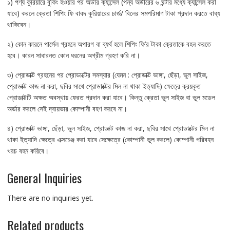
১) পণ্য কুরিয়ারে বুকিং হওয়ার পর অর্ডার ক্যান্সেল (পন্য অর্ডারের ৬ ঘন্টার মধ্যে ক্যান্সেল করা
যাবে) করলে ক্রেতা শিপিং ফি বাবদ কুরিয়ারের চার্জ/ বিলের সমপরিমাণ টাকা প্রদান করতে বাধ্য
থাকিবেন।
২) কোন কারনে পার্সেল গ্রহনে অপারগ বা ব্যর্থ হলে শিপিং ফি’র টাকা ক্রেতাকে বহন করতে
হবে। কারন সাধারনত কোন ধরনের অগ্রীম গ্রহণ করি না।
৩) প্রোডাক্ট গ্রহনের পর প্রোডাক্টের সমস্যার (যেমন : প্রোডাক্ট ভাঙ্গা, ছেঁড়া, ভুল সাইজ,
প্রোডাক্ট কাজ না করা, ছবির সাথে প্রোডাক্টের মিল না থাকা ইত্যাদি) ক্ষেত্রে ক্রয়কৃত
প্রোডাক্টটি অক্ষত অবস্থায় ফেরত প্রদান করা যাবে। কিন্তু ক্রেতা ভুল সাইজ বা ভুল মডেল
অর্ডার করলে সেই দ্বায়ভার কোম্পানী বহণ করবে না।
৪) প্রোডাক্ট ভাঙ্গা, ছেঁড়া, ভুল সাইজ, প্রোডাক্ট কাজ না করা, ছবির সাথে প্রোডাক্টের মিল না
থাকা ইত্যাদি ক্ষেত্রে এক্সচেঞ্জ করা যাবে সেক্ষেত্রে (কোম্পানী ভুল করলে) কোম্পানী পরিবহন
খরচ বহন করিবে।
General Inquiries
There are no inquiries yet.
Related products