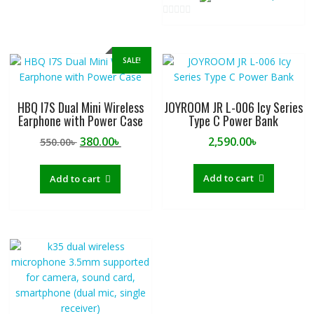
5
0
o
u
SALE!
t
o
f
HBQ I7S Dual Mini Wireless
JOYROOM JR L-006 Icy Series
5
Earphone with Power Case
Type C Power Bank
Original
Current
380.00
৳
2,590.00
৳
550.00
৳
price
price
was:
is:
Add to cart
Add to cart
550.00৳ .
380.00৳ .