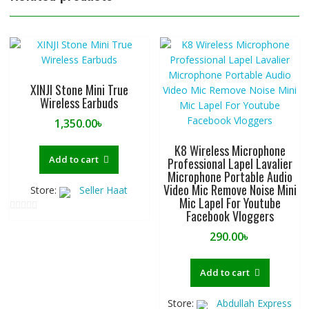
XINJI Stone Mini True
Wireless Earbuds
1,350.00
৳
K8 Wireless Microphone
Add to cart
Professional Lapel Lavalier
Microphone Portable Audio
Video Mic Remove Noise Mini
Store:
Seller Haat
Mic Lapel For Youtube
Facebook Vloggers
0
290.00
৳
o
u
t
Add to cart
o
f
Store:
Abdullah Express