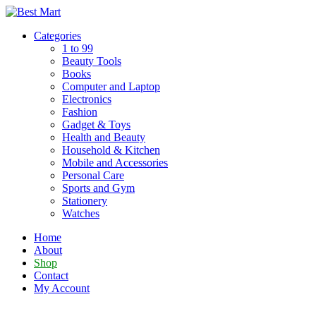
Skip
to
Categories
content
1 to 99
Beauty Tools
Books
Computer and Laptop
Electronics
Fashion
Gadget & Toys
Health and Beauty
Household & Kitchen
Mobile and Accessories
Personal Care
Sports and Gym
Stationery
Watches
Home
About
Shop
Contact
My Account