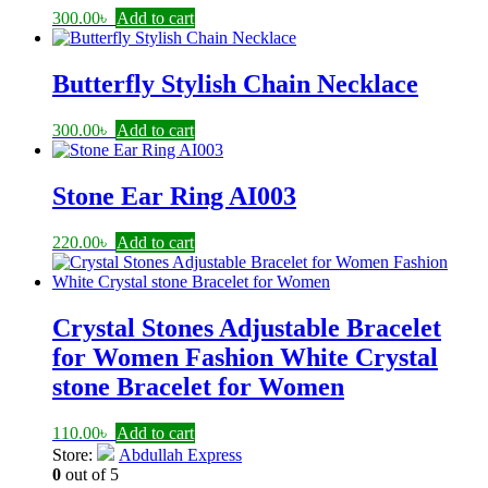
300.00
৳
Add to cart
Butterfly Stylish Chain Necklace
300.00
৳
Add to cart
Stone Ear Ring AI003
220.00
৳
Add to cart
Crystal Stones Adjustable Bracelet
for Women Fashion White Crystal
stone Bracelet for Women
110.00
৳
Add to cart
Store:
Abdullah Express
0
out of 5