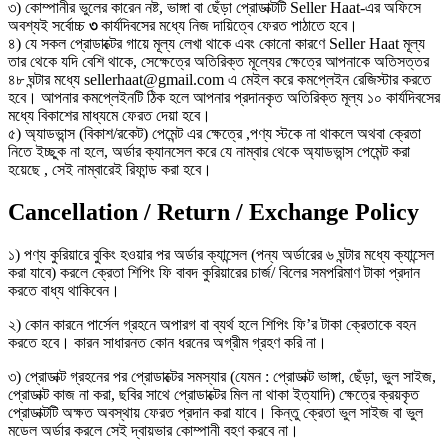
৩) কোম্পানীর ভুলের কারেন নষ্ট, ভাঙ্গা বা ছেঁড়া প্রোডাক্টটি Seller Haat-এর অফিসে
অবশ্যই সর্বোচ্চ
৩
কার্যদিবসের মধ্যে নিজ দায়িত্বে ফেরত পাঠাতে হবে।
৪) যে সকল প্রোডাক্টের গায়ে মূল্য লেখা থাকে এবং কোনো কারণে Seller Haat মূল্য
তার থেকে যদি বেশি থাকে, সেক্ষেত্রে অতিরিক্ত মূল্যের ক্ষেত্রে আপনাকে অতিসত্তর
৪৮ ঘন্টার মধ্যে sellerhaat@gmail.com এ মেইল করে কমপ্লেইন রেজিস্টার করতে
হবে। আপনার কমপ্লেইনটি ঠিক হলে আপনার প্রদানকৃত অতিরিক্ত মূল্য ১০ কার্যদিবসের
মধ্যে বিকাশের মাধ্যমে ফেরত দেয়া হবে।
৫) অ্যাডভান্স (বিকাশ/রকেট) পেমেন্ট এর ক্ষেত্রে ,পণ্য স্টকে না থাকলে অথবা ক্রেতা
নিতে ইচ্ছুক না হলে, অর্ডার ক্যানসেল করে যে নাম্বার থেকে অ্যাডভান্স পেমেন্ট করা
হয়েছে , সেই নাম্বারেই রিফান্ড করা হবে।
Cancellation / Return / Exchange Policy
১) পণ্য কুরিয়ারে বুকিং হওয়ার পর অর্ডার ক্যান্সেল (পন্য অর্ডারের ৬ ঘন্টার মধ্যে ক্যান্সেল
করা যাবে) করলে ক্রেতা শিপিং ফি বাবদ কুরিয়ারের চার্জ/ বিলের সমপরিমাণ টাকা প্রদান
করতে বাধ্য থাকিবেন।
২) কোন কারনে পার্সেল গ্রহনে অপারগ বা ব্যর্থ হলে শিপিং ফি’র টাকা ক্রেতাকে বহন
করতে হবে। কারন সাধারনত কোন ধরনের অগ্রীম গ্রহণ করি না।
৩) প্রোডাক্ট গ্রহনের পর প্রোডাক্টের সমস্যার (যেমন : প্রোডাক্ট ভাঙ্গা, ছেঁড়া, ভুল সাইজ,
প্রোডাক্ট কাজ না করা, ছবির সাথে প্রোডাক্টের মিল না থাকা ইত্যাদি) ক্ষেত্রে ক্রয়কৃত
প্রোডাক্টটি অক্ষত অবস্থায় ফেরত প্রদান করা যাবে। কিন্তু ক্রেতা ভুল সাইজ বা ভুল
মডেল অর্ডার করলে সেই দ্বায়ভার কোম্পানী বহণ করবে না।