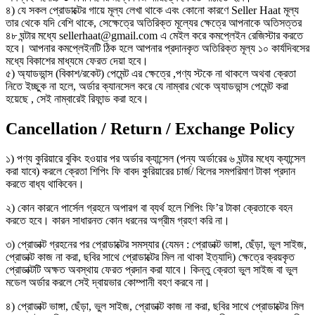
৪) যে সকল প্রোডাক্টের গায়ে মূল্য লেখা থাকে এবং কোনো কারণে Seller Haat মূল্য
তার থেকে যদি বেশি থাকে, সেক্ষেত্রে অতিরিক্ত মূল্যের ক্ষেত্রে আপনাকে অতিসত্তর
৪৮ ঘন্টার মধ্যে sellerhaat@gmail.com এ মেইল করে কমপ্লেইন রেজিস্টার করতে
হবে। আপনার কমপ্লেইনটি ঠিক হলে আপনার প্রদানকৃত অতিরিক্ত মূল্য ১০ কার্যদিবসের
মধ্যে বিকাশের মাধ্যমে ফেরত দেয়া হবে।
৫) অ্যাডভান্স (বিকাশ/রকেট) পেমেন্ট এর ক্ষেত্রে ,পণ্য স্টকে না থাকলে অথবা ক্রেতা
নিতে ইচ্ছুক না হলে, অর্ডার ক্যানসেল করে যে নাম্বার থেকে অ্যাডভান্স পেমেন্ট করা
হয়েছে , সেই নাম্বারেই রিফান্ড করা হবে।
Cancellation / Return / Exchange Policy
১) পণ্য কুরিয়ারে বুকিং হওয়ার পর অর্ডার ক্যান্সেল (পন্য অর্ডারের ৬ ঘন্টার মধ্যে ক্যান্সেল
করা যাবে) করলে ক্রেতা শিপিং ফি বাবদ কুরিয়ারের চার্জ/ বিলের সমপরিমাণ টাকা প্রদান
করতে বাধ্য থাকিবেন।
২) কোন কারনে পার্সেল গ্রহনে অপারগ বা ব্যর্থ হলে শিপিং ফি’র টাকা ক্রেতাকে বহন
করতে হবে। কারন সাধারনত কোন ধরনের অগ্রীম গ্রহণ করি না।
৩) প্রোডাক্ট গ্রহনের পর প্রোডাক্টের সমস্যার (যেমন : প্রোডাক্ট ভাঙ্গা, ছেঁড়া, ভুল সাইজ,
প্রোডাক্ট কাজ না করা, ছবির সাথে প্রোডাক্টের মিল না থাকা ইত্যাদি) ক্ষেত্রে ক্রয়কৃত
প্রোডাক্টটি অক্ষত অবস্থায় ফেরত প্রদান করা যাবে। কিন্তু ক্রেতা ভুল সাইজ বা ভুল
মডেল অর্ডার করলে সেই দ্বায়ভার কোম্পানী বহণ করবে না।
৪) প্রোডাক্ট ভাঙ্গা, ছেঁড়া, ভুল সাইজ, প্রোডাক্ট কাজ না করা, ছবির সাথে প্রোডাক্টের মিল