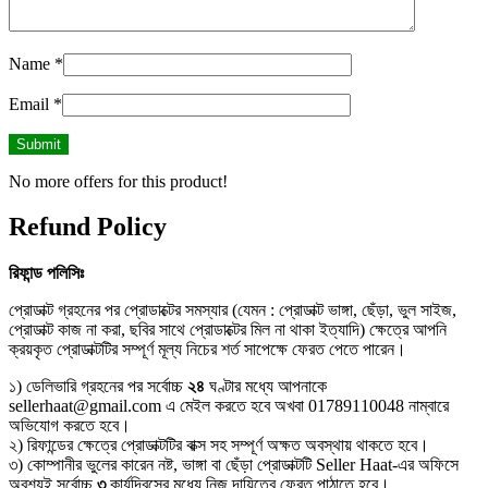
Name
*
Email
*
No more offers for this product!
Refund Policy
রিফান্ড
পলিসিঃ
প্রোডাক্ট গ্রহনের পর প্রোডাক্টের সমস্যার (যেমন : প্রোডাক্ট ভাঙ্গা, ছেঁড়া, ভুল সাইজ,
প্রোডাক্ট কাজ না করা, ছবির সাথে প্রোডাক্টের মিল না থাকা ইত্যাদি) ক্ষেত্রে আপনি
ক্রয়কৃত প্রোডাক্টটির সম্পূর্ণ মূল্য নিচের শর্ত সাপেক্ষে ফেরত পেতে পারেন।
১) ডেলিভারি গ্রহনের পর সর্বোচ্চ
২৪
ঘণ্টার মধ্যে আপনাকে
sellerhaat@gmail.com এ মেইল করতে হবে অখবা 01789110048 নাম্বারে
অভিযোগ করতে হবে।
২) রিফান্ডের ক্ষেত্রে প্রোডাক্টটির বাক্স সহ সম্পূর্ণ অক্ষত অবস্থায় থাকতে হবে।
৩) কোম্পানীর ভুলের কারেন নষ্ট, ভাঙ্গা বা ছেঁড়া প্রোডাক্টটি Seller Haat-এর অফিসে
অবশ্যই সর্বোচ্চ
৩
কার্যদিবসের মধ্যে নিজ দায়িত্বে ফেরত পাঠাতে হবে।