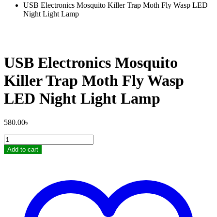
USB Electronics Mosquito Killer Trap Moth Fly Wasp LED
Night Light Lamp
USB Electronics Mosquito
Killer Trap Moth Fly Wasp
LED Night Light Lamp
580.00
৳
USB
Electronics
Add to cart
Mosquito
Killer
Trap
Moth
Fly
Wasp
LED
Night