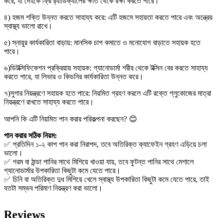
করে, যা দেহকে ফ্রি র‍্যাডিক্যালের ক্ষতি থেকে রক্ষা করতে পারে।
৪) হজম শক্তি উন্নত করতে সাহায্য করে: এটি হজমে সহায়তা করতে পারে এবং অন্ত্রের
স্বাস্থ্য ভালো রাখে।
৫) স্নায়ুর কার্যকারিতা বাড়ায়: মানসিক চাপ কমাতে ও মনোযোগ বাড়াতে সহায়ক হতে
পারে।
৬)ডিটক্সিফিকেশন প্রক্রিয়ায় সহায়ক: গ্যানোডার্মা শরীর থেকে টক্সিন বের করতে সাহায্য
করতে পারে, যা লিভার ও কিডনির কার্যকারিতা উন্নত করে।
৭)সুগার নিয়ন্ত্রণে সহায়ক হতে পারে: নিয়মিত গ্রহণ করলে এটি রক্তে গ্লুকোজের মাত্রা
নিয়ন্ত্রণে রাখতে সাহায্য করতে পারে।
আপনি কি এটি নিয়মিত পান করার পরিকল্পনা করছেন?
😊
পান করার সঠিক নিয়ম:
✅
প্রতিদিন ১-২ কাপ পান করা নিরাপদ, তবে অতিরিক্ত ক্যাফেইন গ্রহণ এড়িয়ে চলা
ভালো।
✅
গরম বা ঠান্ডা পানির সাথে মিশিয়ে খাওয়া যায়, তবে ফুটন্ত পানির সাথে মেশালে
গ্যানোডার্মার উপকারিতা কিছুটা কমে যেতে পারে।
✅
চিনি বা অতিরিক্ত দুধ মিশিয়ে খেলে স্বাস্থ্য উপকারিতা কিছুটা কমে যেতে পারে, তাই
যতটা সম্ভব পরিমাণ নিয়ন্ত্রণ করা ভালো।
Reviews