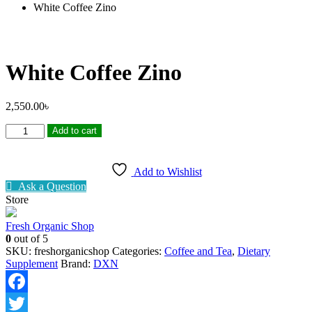
White Coffee Zino
White Coffee Zino
2,550.00
৳
White
Add to cart
Coffee
Zino
quantity
Add to Wishlist
Ask a Question
Store
Fresh Organic Shop
0
out of 5
SKU:
freshorganicshop
Categories:
Coffee and Tea
,
Dietary
Supplement
Brand:
DXN
Facebook