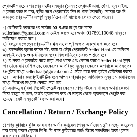
প্রোডাক্ট গ্রহনের পর প্রোডাক্টের সমস্যার (যেমন : প্রোডাক্ট ভাঙ্গা, ছেঁড়া, ভুল সাইজ,
প্রোডাক্ট কাজ না করা, ছবির সাথে প্রোডাক্টের মিল না থাকা ইত্যাদি) ক্ষেত্রে আপনি
ক্রয়কৃত প্রোডাক্টটির সম্পূর্ণ মূল্য নিচের শর্ত সাপেক্ষে ফেরত পেতে পারেন।
১) ডেলিভারি গ্রহনের পর সর্বোচ্চ
২৪
ঘণ্টার মধ্যে আপনাকে
sellerhaat@gmail.com এ মেইল করতে হবে অখবা 01789110048 নাম্বারে
অভিযোগ করতে হবে।
২) রিফান্ডের ক্ষেত্রে প্রোডাক্টটির বাক্স সহ সম্পূর্ণ অক্ষত অবস্থায় থাকতে হবে।
৩) কোম্পানীর ভুলের কারেন নষ্ট, ভাঙ্গা বা ছেঁড়া প্রোডাক্টটি Seller Haat-এর অফিসে
অবশ্যই সর্বোচ্চ
৩
কার্যদিবসের মধ্যে নিজ দায়িত্বে ফেরত পাঠাতে হবে।
৪) যে সকল প্রোডাক্টের গায়ে মূল্য লেখা থাকে এবং কোনো কারণে Seller Haat মূল্য
তার থেকে যদি বেশি থাকে, সেক্ষেত্রে অতিরিক্ত মূল্যের ক্ষেত্রে আপনাকে অতিসত্তর
৪৮ ঘন্টার মধ্যে sellerhaat@gmail.com এ মেইল করে কমপ্লেইন রেজিস্টার করতে
হবে। আপনার কমপ্লেইনটি ঠিক হলে আপনার প্রদানকৃত অতিরিক্ত মূল্য ১০ কার্যদিবসের
মধ্যে বিকাশের মাধ্যমে ফেরত দেয়া হবে।
৫) অ্যাডভান্স (বিকাশ/রকেট) পেমেন্ট এর ক্ষেত্রে ,পণ্য স্টকে না থাকলে অথবা ক্রেতা
নিতে ইচ্ছুক না হলে, অর্ডার ক্যানসেল করে যে নাম্বার থেকে অ্যাডভান্স পেমেন্ট করা
হয়েছে , সেই নাম্বারেই রিফান্ড করা হবে।
Cancellation / Return / Exchange Policy
১) পণ্য কুরিয়ারে বুকিং হওয়ার পর অর্ডার ক্যান্সেল (পন্য অর্ডারের ৬ ঘন্টার মধ্যে ক্যান্সেল
করা যাবে) করলে ক্রেতা শিপিং ফি বাবদ কুরিয়ারের চার্জ/ বিলের সমপরিমাণ টাকা প্রদান
করতে বাধ্য থাকিবেন।