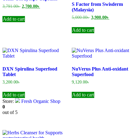
S Factor from Swisderm
Original
Current
3,791.00
৳
2,700.00
৳
(Malaysia)
price
price
was:
is:
Original
Current
5,000.00
৳
3,900.00
৳
Add to cart
3,791.00৳ .
2,700.00৳ .
price
price
was:
is:
Add to cart
5,000.00৳ .
3,900.00৳ .
DXN Spirulina Superfood
NuVerus Plus Anti-oxidant
Tablet
Superfood
3,200.00
৳
9,120.00
৳
Add to cart
Add to cart
Store:
Fresh Organic Shop
0
out of 5