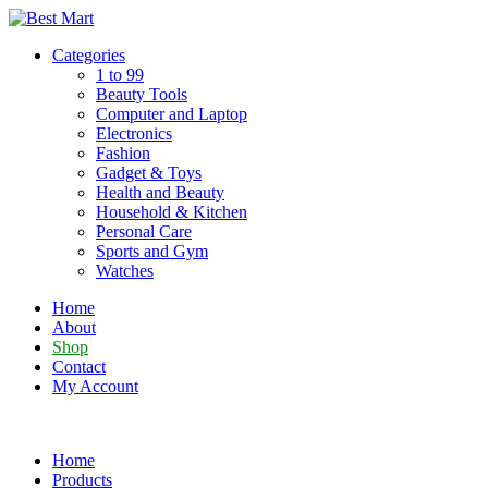
Skip
to
Categories
content
1 to 99
Beauty Tools
Computer and Laptop
Electronics
Fashion
Gadget & Toys
Health and Beauty
Household & Kitchen
Personal Care
Sports and Gym
Watches
Home
About
Shop
Contact
My Account
Home
Products