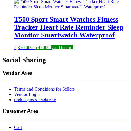
T500 Sport Smart Watches Fitness
Tracker Heart Rate Reminder Sleep
Monitor Smartwatch Waterproof
Original
Current
1,350.00
৳
650.00
৳
Add to cart
price
price
was:
is:
Social Sharing
1,350.00৳ .
650.00৳ .
Vendor Area
Terms and Conditions for Sellers
Vendor Login
যেভাবে ভেন্ডর বা সেলার হবেন
Customer Area
Cart