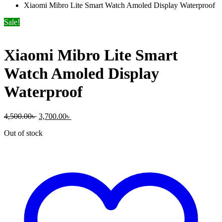
Xiaomi Mibro Lite Smart Watch Amoled Display Waterproof
Sale!
Xiaomi Mibro Lite Smart
Watch Amoled Display
Waterproof
Original
Current
4,500.00
৳
3,700.00
৳
price
price
Out of stock
was:
is:
4,500.00৳ .
3,700.00৳ .