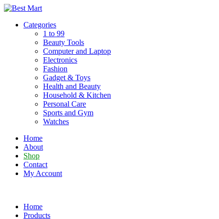
Skip
to
Categories
content
1 to 99
Beauty Tools
Computer and Laptop
Electronics
Fashion
Gadget & Toys
Health and Beauty
Household & Kitchen
Personal Care
Sports and Gym
Watches
Home
About
Shop
Contact
My Account
Home
Products