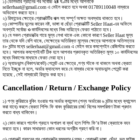
১) ডেলিভারি গ্রহনের পর সর্বোচ্চ
২৪
ঘণ্টার মধ্যে আপনাকে
sellerhaat@gmail.com এ মেইল করতে হবে অখবা 01789110048 নাম্বারে
অভিযোগ করতে হবে।
২) রিফান্ডের ক্ষেত্রে প্রোডাক্টটির বাক্স সহ সম্পূর্ণ অক্ষত অবস্থায় থাকতে হবে।
৩) কোম্পানীর ভুলের কারেন নষ্ট, ভাঙ্গা বা ছেঁড়া প্রোডাক্টটি Seller Haat-এর অফিসে
অবশ্যই সর্বোচ্চ
৩
কার্যদিবসের মধ্যে নিজ দায়িত্বে ফেরত পাঠাতে হবে।
৪) যে সকল প্রোডাক্টের গায়ে মূল্য লেখা থাকে এবং কোনো কারণে Seller Haat মূল্য
তার থেকে যদি বেশি থাকে, সেক্ষেত্রে অতিরিক্ত মূল্যের ক্ষেত্রে আপনাকে অতিসত্তর
৪৮ ঘন্টার মধ্যে sellerhaat@gmail.com এ মেইল করে কমপ্লেইন রেজিস্টার করতে
হবে। আপনার কমপ্লেইনটি ঠিক হলে আপনার প্রদানকৃত অতিরিক্ত মূল্য ১০ কার্যদিবসের
মধ্যে বিকাশের মাধ্যমে ফেরত দেয়া হবে।
৫) অ্যাডভান্স (বিকাশ/রকেট) পেমেন্ট এর ক্ষেত্রে ,পণ্য স্টকে না থাকলে অথবা ক্রেতা
নিতে ইচ্ছুক না হলে, অর্ডার ক্যানসেল করে যে নাম্বার থেকে অ্যাডভান্স পেমেন্ট করা
হয়েছে , সেই নাম্বারেই রিফান্ড করা হবে।
Cancellation / Return / Exchange Policy
১) পণ্য কুরিয়ারে বুকিং হওয়ার পর অর্ডার ক্যান্সেল (পন্য অর্ডারের ৬ ঘন্টার মধ্যে ক্যান্সেল
করা যাবে) করলে ক্রেতা শিপিং ফি বাবদ কুরিয়ারের চার্জ/ বিলের সমপরিমাণ টাকা প্রদান
করতে বাধ্য থাকিবেন।
২) কোন কারনে পার্সেল গ্রহনে অপারগ বা ব্যর্থ হলে শিপিং ফি’র টাকা ক্রেতাকে বহন
করতে হবে। কারন সাধারনত কোন ধরনের অগ্রীম গ্রহণ করি না।
৩) প্রোডাক্ট গ্রহনের পর প্রোডাক্টের সমস্যার (যেমন : প্রোডাক্ট ভাঙ্গা, ছেঁড়া, ভুল সাইজ,