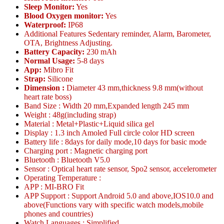
Sleep Monitor:
Yes
Blood Oxygen monitor:
Yes
Waterproof:
IP68
Additional Features Sedentary reminder, Alarm, Barometer,
OTA, Brightness Adjusting.
Battery Capacity:
230 mAh
Normal Usage:
5-8 days
App:
Mibro Fit
Strap:
Silicone
Dimension :
Diameter 43 mm,thickness 9.8 mm(without
heart rate boss)
Band Size : Width 20 mm,Expanded length 245 mm
Weight : 48g(including strap)
Material : Metal+Plastic+Liquid silica gel
Display : 1.3 inch Amoled Full circle color HD screen
Battery life : 8days for daily mode,10 days for basic mode
Charging port : Magnetic charging port
Bluetooth : Bluetooth V5.0
Sensor : Optical heart rate sensor, Spo2 sensor, accelerometer
Operating Temperature :
APP : MI-BRO Fit
APP Support : Support Android 5.0 and above,IOS10.0 and
above(Functions vary with specific watch models,mobile
phones and countries)
Watch Languages : Simplified