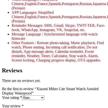
Chinese,English,France,Spanish,Portuguese,Russian,Japanese,
(Persian)
APP Languages: Simplified
Chinese,English,France,Spanish,Portuguese,Russian,Japanese,
(Persian)
Reminder Messages: SMS, Gmail, Skype, TWIT-TER, Face-
book, WhatsApp, Instagram, VK, Snapchat, etc.
Message Language : Synchronized language with watch
firmware
Other Features : Remote photo-taking, Music playback, Find
watch, Phone muting, Incoming call notification, Do not
disturb, App message alerts, Calendar reminder, Event
reminder, Weather, Timer, Calculator, Stop watch, Alarm,
Screen locking, Charging progress display, OTA upgrades.
Reviews
There are no reviews yet.
Be the first to review “Xiaomi Mibro Lite Smart Watch Amoled
Display Waterproof”
Your rating
*
Your review
*