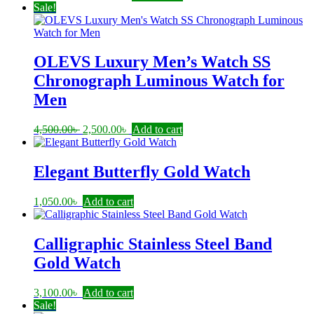
price
price
Sale!
was:
is:
3,250.00৳ .
2,950.00৳ .
OLEVS Luxury Men’s Watch SS
Chronograph Luminous Watch for
Men
Original
Current
4,500.00
৳
2,500.00
৳
Add to cart
price
price
was:
is:
4,500.00৳ .
2,500.00৳ .
Elegant Butterfly Gold Watch
1,050.00
৳
Add to cart
Calligraphic Stainless Steel Band
Gold Watch
3,100.00
৳
Add to cart
Sale!