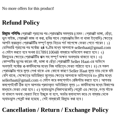
No more offers for this product!
Refund Policy
রিফান্ড
পলিসিঃ
প্রোডাক্ট গ্রহনের পর প্রোডাক্টের সমস্যার (যেমন : প্রোডাক্ট ভাঙ্গা, ছেঁড়া,
ভুল সাইজ, প্রোডাক্ট কাজ না করা, ছবির সাথে প্রোডাক্টের মিল না থাকা ইত্যাদি) ক্ষেত্রে
আপনি ক্রয়কৃত প্রোডাক্টটির সম্পূর্ণ মূল্য নিচের শর্ত সাপেক্ষে ফেরত পেতে পারেন। ১)
ডেলিভারি গ্রহনের পর সর্বোচ্চ
২৪
ঘণ্টার মধ্যে আপনাকে sellerhaat@gmail.com
এ মেইল করতে হবে অখবা 01789110048 নাম্বারে অভিযোগ করতে হবে। ২)
রিফান্ডের ক্ষেত্রে প্রোডাক্টটির বাক্স সহ সম্পূর্ণ অক্ষত অবস্থায় থাকতে হবে। ৩)
কোম্পানীর ভুলের কারেন নষ্ট, ভাঙ্গা বা ছেঁড়া প্রোডাক্টটি Seller Haat-এর অফিসে
অবশ্যই সর্বোচ্চ
৩
কার্যদিবসের মধ্যে নিজ দায়িত্বে ফেরত পাঠাতে হবে। ৪) যে সকল
প্রোডাক্টের গায়ে মূল্য লেখা থাকে এবং কোনো কারণে Seller Haat মূল্য তার থেকে যদি
বেশি থাকে, সেক্ষেত্রে অতিরিক্ত মূল্যের ক্ষেত্রে আপনাকে অতিসত্তর ৪৮ ঘন্টার মধ্যে
sellerhaat@gmail.com এ মেইল করে কমপ্লেইন রেজিস্টার করতে হবে। আপনার
কমপ্লেইনটি ঠিক হলে আপনার প্রদানকৃত অতিরিক্ত মূল্য ১০ কার্যদিবসের মধ্যে বিকাশের
মাধ্যমে ফেরত দেয়া হবে। ৫) অ্যাডভান্স (বিকাশ/রকেট) পেমেন্ট এর ক্ষেত্রে ,পণ্য স্টকে
না থাকলে অথবা ক্রেতা নিতে ইচ্ছুক না হলে, অর্ডার ক্যানসেল করে যে নাম্বার থেকে
অ্যাডভান্স পেমেন্ট করা হয়েছে , সেই নাম্বারেই রিফান্ড করা হবে।
Cancellation / Return / Exchange Policy