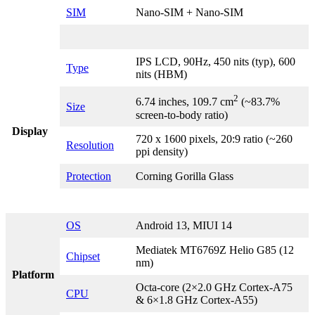
SIM
Nano-SIM + Nano-SIM
IPS LCD, 90Hz, 450 nits (typ), 600
Type
nits (HBM)
2
6.74 inches, 109.7 cm
(~83.7%
Size
screen-to-body ratio)
Display
720 x 1600 pixels, 20:9 ratio (~260
Resolution
ppi density)
Protection
Corning Gorilla Glass
OS
Android 13, MIUI 14
Mediatek MT6769Z Helio G85 (12
Chipset
nm)
Platform
Octa-core (2×2.0 GHz Cortex-A75
CPU
& 6×1.8 GHz Cortex-A55)