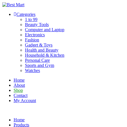
Skip
to
Categories
content
1 to 99
Beauty Tools
Computer and Laptop
Electronics
Fashion
Gadget & Toys
Health and Beauty
Household & Kitchen
Personal Care
Sports and Gym
Watches
Home
About
Shop
Contact
My Account
Home
Products