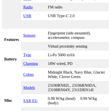
Radio
FM radio
USB
USB Type-C 2.0
Fingerprint (side-mounted),
Sensors
accelerometer, compass
Features
Virtual proximity sensing
Type
Li-Po 5000 mAh
Battery
Charging
18W wired, PD
Midnight Black, Navy Blue, Glacier
Colors
White, Clover Green
23100RN82L, 23106RN0DA,
Models
23108RN04Y, 2311DRN14I
0.98 W/kg (head) 0.99 W/kg
Misc
SAR EU
(body)