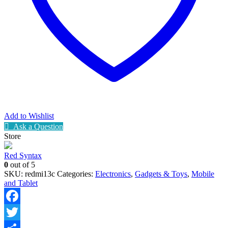
Add to Wishlist
Ask a Question
Store
Red Syntax
0
out of 5
SKU:
redmi13c
Categories:
Electronics
,
Gadgets & Toys
,
Mobile
and Tablet
Facebook