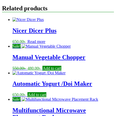
Related products
Nicer Dicer Plus
650.00
৳
Read more
Sale!
Manual Vegetable Chopper
Original
Current
550.00
৳
480.00
৳
Add to cart
price
price
was:
is:
550.00৳ .
480.00৳ .
Automatic Yogurt /Doi Maker
650.00
৳
Add to cart
Sale!
Multifunctional Microwave