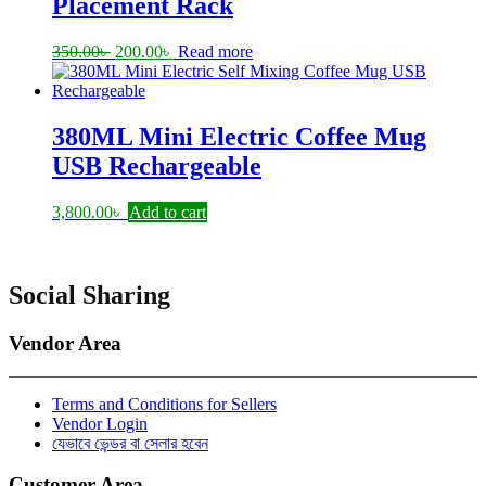
Placement Rack
Original
Current
350.00
৳
200.00
৳
Read more
price
price
was:
is:
350.00৳ .
200.00৳ .
380ML Mini Electric Coffee Mug
USB Rechargeable
3,800.00
৳
Add to cart
Social Sharing
Vendor Area
Terms and Conditions for Sellers
Vendor Login
যেভাবে ভেন্ডর বা সেলার হবেন
Customer Area