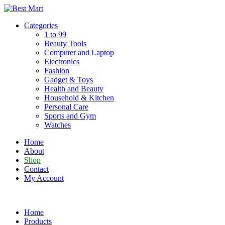
Skip
to
Categories
content
1 to 99
Beauty Tools
Computer and Laptop
Electronics
Fashion
Gadget & Toys
Health and Beauty
Household & Kitchen
Personal Care
Sports and Gym
Watches
Home
About
Shop
Contact
My Account
Home
Products