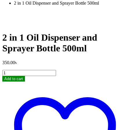
2 in 1 Oil Dispenser and Sprayer Bottle 500ml
2 in 1 Oil Dispenser and
Sprayer Bottle 500ml
350.00
৳
2
in
Add to cart
1
Oil
Dispenser
and
Sprayer
Bottle
500ml
quantity