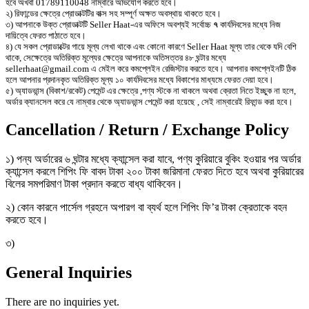
হবে অখবা 01789110048 নাম্বারে অভিযোগ করতে হবে।
২) রিফান্ডের ক্ষেত্রে প্রোডাক্টটির বাক্স সহ সম্পূর্ণ অক্ষত অবস্থায় থাকতে হবে।
৩) আপনাকে উক্ত প্রোডাক্টটি Seller Haat-এর অফিসে অবশ্যই সর্বোচ্চ
৭
কার্যদিবসের মধ্যে নিজ
দায়িত্বে ফেরত পাঠাতে হবে।
৪) যে সকল প্রোডাক্টের গায়ে মূল্য লেখা থাকে এবং কোনো কারণে Seller Haat মূল্য তার থেকে যদি বেশি
থাকে, সেক্ষেত্রে অতিরিক্ত মূল্যের ক্ষেত্রে আপনাকে অতিসত্তর ৪৮ ঘন্টার মধ্যে
sellerhaat@gmail.com এ মেইল করে কমপ্লেইন রেজিস্টার করতে হবে। আপনার কমপ্লেইনটি ঠিক
হলে আপনার প্রদানকৃত অতিরিক্ত মূল্য ১০ কার্যদিবসের মধ্যে বিকাশের মাধ্যমে ফেরত দেয়া হবে।
৫) অ্যাডভান্স (বিকাশ/রকেট) পেমেন্ট এর ক্ষেত্রে ,পণ্য স্টকে না থাকলে অথবা ক্রেতা নিতে ইচ্ছুক না হলে,
অর্ডার ক্যানসেল করে যে নাম্বার থেকে অ্যাডভান্স পেমেন্ট করা হয়েছে , সেই নাম্বারেই রিফান্ড করা হবে।
Cancellation / Return / Exchange Policy
১) পন্য অর্ডারের ৬ ঘন্টার মধ্যে ক্যান্সেল করা যাবে, পণ্য কুরিয়ারে বুকিং হওয়ার পর অর্ডার
ক্যান্সেল করলে শিপিং ফি বাবদ টাকা ২০০ টাকা জরিমানা ফেরত দিতে হবে অথবা কুরিয়ারের
বিলের সমপরিমাণ টাকা প্রদান করতে বাধ্য থাকিবেন।
২) কোন কারনে পার্সেল গ্রহনে অপারগ বা ব্যর্থ হলে শিপিং ফি’র টাকা ক্রেতাকে বহন
করতে হবে।
৩)
General Inquiries
There are no inquiries yet.