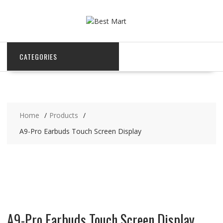
Skip
to
content
CATEGORIES
Home
Products
A9-Pro Earbuds Touch Screen Display
A9-Pro Earbuds Touch Screen Display