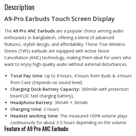
Description
b
t
a
o
t
r
A9-Pro Earbuds Touch Screen Display
o
e
e
The
A9 Pro ANC Earbuds
are a popular choice among audio
k
r
enthusiasts in Bangladesh, offering a blend of advanced
features, stylish design, and affordability. These True Wireless
Stereo (TWS) earbuds are equipped with Active Noise
Cancellation (ANC) technology, making them ideal for users who
want to enjoy high-quality audio without external disturbances.
Total Pay time:
Up to 8 hours, 4 hours from Buds & 4 hours
from Case (Depends on sound level)
Charging Dock Battery Capacity:
300mAh with protection
board (3C fast charging battery),
Headphone Battery:
30mAh + 30mAh
Charging time:
2 Hours
Headset working time:
The measured 100% volume plays
continuously for about 3-5 hours depending on the volume
Feature of A9 Pro ANC Earbuds: