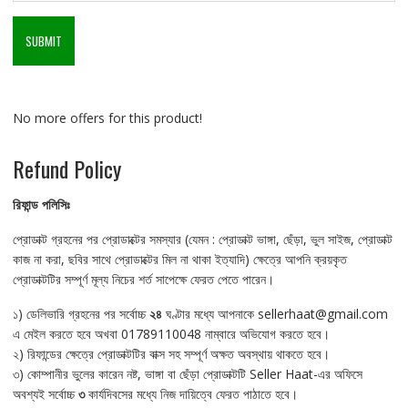
No more offers for this product!
Refund Policy
রিফান্ড
পলিসিঃ
প্রোডাক্ট গ্রহনের পর প্রোডাক্টের সমস্যার (যেমন : প্রোডাক্ট ভাঙ্গা, ছেঁড়া, ভুল সাইজ, প্রোডাক্ট
কাজ না করা, ছবির সাথে প্রোডাক্টের মিল না থাকা ইত্যাদি) ক্ষেত্রে আপনি ক্রয়কৃত
প্রোডাক্টটির সম্পূর্ণ মূল্য নিচের শর্ত সাপেক্ষে ফেরত পেতে পারেন।
১) ডেলিভারি গ্রহনের পর সর্বোচ্চ
২৪
ঘণ্টার মধ্যে আপনাকে sellerhaat@gmail.com
এ মেইল করতে হবে অখবা 01789110048 নাম্বারে অভিযোগ করতে হবে।
২) রিফান্ডের ক্ষেত্রে প্রোডাক্টটির বাক্স সহ সম্পূর্ণ অক্ষত অবস্থায় থাকতে হবে।
৩) কোম্পানীর ভুলের কারেন নষ্ট, ভাঙ্গা বা ছেঁড়া প্রোডাক্টটি Seller Haat-এর অফিসে
অবশ্যই সর্বোচ্চ
৩
কার্যদিবসের মধ্যে নিজ দায়িত্বে ফেরত পাঠাতে হবে।