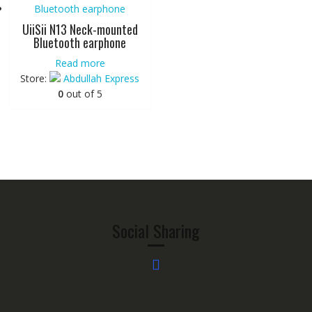
UiiSii N13 Neck-mounted
Bluetooth earphone
Read more
Store:
Abdullah Express
0
out of 5
Social Sharing