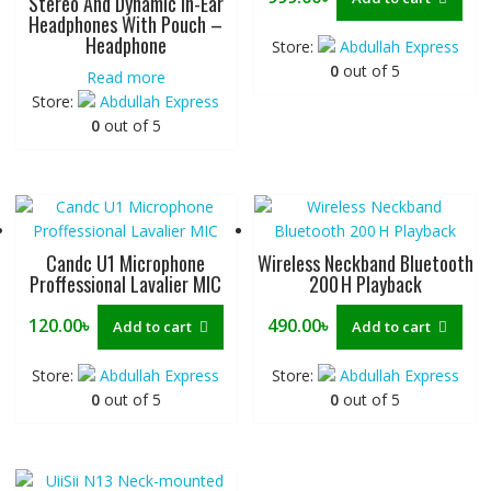
Stereo And Dynamic In-Ear
Headphones With Pouch –
Headphone
Store:
Abdullah Express
0
out of 5
Read more
Store:
Abdullah Express
0
out of 5
Candc U1 Microphone
Wireless Neckband Bluetooth
Proffessional Lavalier MIC
200 H Playback
120.00
৳
490.00
৳
Add to cart
Add to cart
Store:
Abdullah Express
Store:
Abdullah Express
0
out of 5
0
out of 5