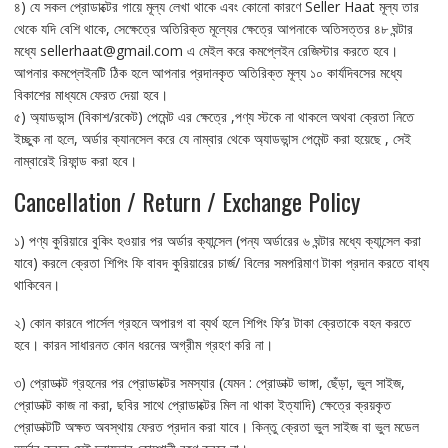
৪) যে সকল প্রোডাক্টের গায়ে মূল্য লেখা থাকে এবং কোনো কারণে Seller Haat মূল্য তার
থেকে যদি বেশি থাকে, সেক্ষেত্রে অতিরিক্ত মূল্যের ক্ষেত্রে আপনাকে অতিসত্তর ৪৮ ঘন্টার
মধ্যে sellerhaat@gmail.com এ মেইল করে কমপ্লেইন রেজিস্টার করতে হবে।
আপনার কমপ্লেইনটি ঠিক হলে আপনার প্রদানকৃত অতিরিক্ত মূল্য ১০ কার্যদিবসের মধ্যে
বিকাশের মাধ্যমে ফেরত দেয়া হবে।
৫) অ্যাডভান্স (বিকাশ/রকেট) পেমেন্ট এর ক্ষেত্রে ,পণ্য স্টকে না থাকলে অথবা ক্রেতা নিতে
ইচ্ছুক না হলে, অর্ডার ক্যানসেল করে যে নাম্বার থেকে অ্যাডভান্স পেমেন্ট করা হয়েছে , সেই
নাম্বারেই রিফান্ড করা হবে।
Cancellation / Return / Exchange Policy
১) পণ্য কুরিয়ারে বুকিং হওয়ার পর অর্ডার ক্যান্সেল (পন্য অর্ডারের ৬ ঘন্টার মধ্যে ক্যান্সেল করা
যাবে) করলে ক্রেতা শিপিং ফি বাবদ কুরিয়ারের চার্জ/ বিলের সমপরিমাণ টাকা প্রদান করতে বাধ্য
থাকিবেন।
২) কোন কারনে পার্সেল গ্রহনে অপারগ বা ব্যর্থ হলে শিপিং ফি’র টাকা ক্রেতাকে বহন করতে
হবে। কারন সাধারনত কোন ধরনের অগ্রীম গ্রহণ করি না।
৩) প্রোডাক্ট গ্রহনের পর প্রোডাক্টের সমস্যার (যেমন : প্রোডাক্ট ভাঙ্গা, ছেঁড়া, ভুল সাইজ,
প্রোডাক্ট কাজ না করা, ছবির সাথে প্রোডাক্টের মিল না থাকা ইত্যাদি) ক্ষেত্রে ক্রয়কৃত
প্রোডাক্টটি অক্ষত অবস্থায় ফেরত প্রদান করা যাবে। কিন্তু ক্রেতা ভুল সাইজ বা ভুল মডেল