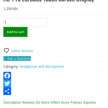
1,250.00
৳
A9-
Pro
Earbuds
Add to cart
Touch
Screen
Display
Add to Wishlist
quantity
Ask a Question
Category:
Headphone and Microphone
F
a
T
c
w
S
Description
Reviews (0)
More Offers
Store Policies
Inquiries
e
i
h