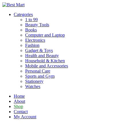
Skip
to
Categories
content
1 to 99
Beauty Tools
Books
Computer and Laptop
Electronics
Fashion
Gadget & Toys
Health and Beauty
Household & Kitchen
Mobile and Accessories
Personal Care
Sports and Gym
Stationery
Watches
Home
About
Shop
Contact
My Account