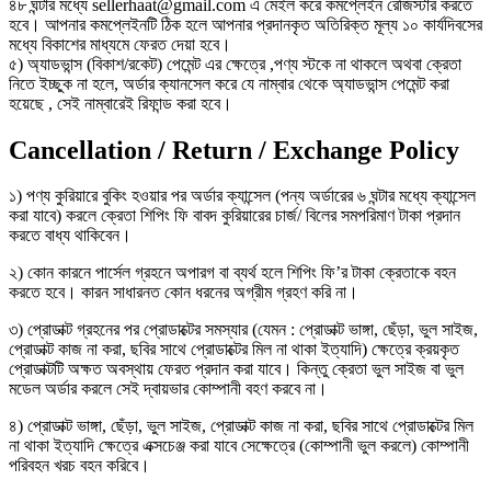
৪৮ ঘন্টার মধ্যে sellerhaat@gmail.com এ মেইল করে কমপ্লেইন রেজিস্টার করতে
হবে। আপনার কমপ্লেইনটি ঠিক হলে আপনার প্রদানকৃত অতিরিক্ত মূল্য ১০ কার্যদিবসের
মধ্যে বিকাশের মাধ্যমে ফেরত দেয়া হবে।
৫) অ্যাডভান্স (বিকাশ/রকেট) পেমেন্ট এর ক্ষেত্রে ,পণ্য স্টকে না থাকলে অথবা ক্রেতা
নিতে ইচ্ছুক না হলে, অর্ডার ক্যানসেল করে যে নাম্বার থেকে অ্যাডভান্স পেমেন্ট করা
হয়েছে , সেই নাম্বারেই রিফান্ড করা হবে।
Cancellation / Return / Exchange Policy
১) পণ্য কুরিয়ারে বুকিং হওয়ার পর অর্ডার ক্যান্সেল (পন্য অর্ডারের ৬ ঘন্টার মধ্যে ক্যান্সেল
করা যাবে) করলে ক্রেতা শিপিং ফি বাবদ কুরিয়ারের চার্জ/ বিলের সমপরিমাণ টাকা প্রদান
করতে বাধ্য থাকিবেন।
২) কোন কারনে পার্সেল গ্রহনে অপারগ বা ব্যর্থ হলে শিপিং ফি’র টাকা ক্রেতাকে বহন
করতে হবে। কারন সাধারনত কোন ধরনের অগ্রীম গ্রহণ করি না।
৩) প্রোডাক্ট গ্রহনের পর প্রোডাক্টের সমস্যার (যেমন : প্রোডাক্ট ভাঙ্গা, ছেঁড়া, ভুল সাইজ,
প্রোডাক্ট কাজ না করা, ছবির সাথে প্রোডাক্টের মিল না থাকা ইত্যাদি) ক্ষেত্রে ক্রয়কৃত
প্রোডাক্টটি অক্ষত অবস্থায় ফেরত প্রদান করা যাবে। কিন্তু ক্রেতা ভুল সাইজ বা ভুল
মডেল অর্ডার করলে সেই দ্বায়ভার কোম্পানী বহণ করবে না।
৪) প্রোডাক্ট ভাঙ্গা, ছেঁড়া, ভুল সাইজ, প্রোডাক্ট কাজ না করা, ছবির সাথে প্রোডাক্টের মিল
না থাকা ইত্যাদি ক্ষেত্রে এক্সচেঞ্জ করা যাবে সেক্ষেত্রে (কোম্পানী ভুল করলে) কোম্পানী
পরিবহন খরচ বহন করিবে।