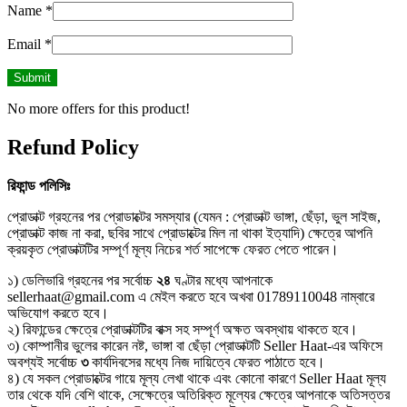
Name
*
Email
*
No more offers for this product!
Refund Policy
রিফান্ড
পলিসিঃ
প্রোডাক্ট গ্রহনের পর প্রোডাক্টের সমস্যার (যেমন : প্রোডাক্ট ভাঙ্গা, ছেঁড়া, ভুল সাইজ,
প্রোডাক্ট কাজ না করা, ছবির সাথে প্রোডাক্টের মিল না থাকা ইত্যাদি) ক্ষেত্রে আপনি
ক্রয়কৃত প্রোডাক্টটির সম্পূর্ণ মূল্য নিচের শর্ত সাপেক্ষে ফেরত পেতে পারেন।
১) ডেলিভারি গ্রহনের পর সর্বোচ্চ
২৪
ঘণ্টার মধ্যে আপনাকে
sellerhaat@gmail.com এ মেইল করতে হবে অখবা 01789110048 নাম্বারে
অভিযোগ করতে হবে।
২) রিফান্ডের ক্ষেত্রে প্রোডাক্টটির বাক্স সহ সম্পূর্ণ অক্ষত অবস্থায় থাকতে হবে।
৩) কোম্পানীর ভুলের কারেন নষ্ট, ভাঙ্গা বা ছেঁড়া প্রোডাক্টটি Seller Haat-এর অফিসে
অবশ্যই সর্বোচ্চ
৩
কার্যদিবসের মধ্যে নিজ দায়িত্বে ফেরত পাঠাতে হবে।
৪) যে সকল প্রোডাক্টের গায়ে মূল্য লেখা থাকে এবং কোনো কারণে Seller Haat মূল্য
তার থেকে যদি বেশি থাকে, সেক্ষেত্রে অতিরিক্ত মূল্যের ক্ষেত্রে আপনাকে অতিসত্তর