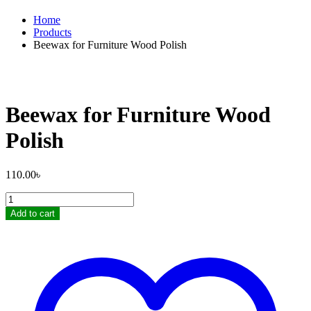
Home
Products
Beewax for Furniture Wood Polish
Beewax for Furniture Wood
Polish
110.00
৳
Beewax
for
Add to cart
Furniture
Wood
Polish
quantity