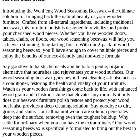
Introducing the WenFeng Wood Seasoning Beeswax – the ultimate
solution for bringing back the natural beauty of your wooden
furniture. Crafted from all-natural ingredients, including traditional
beeswax, this furniture polish is designed to revitalize and protect
your cherished wood pieces. Whether you have wooden doors,
tables, chairs, or floors, our wood seasoning beeswax will help you
achieve a stunning, long-lasting finish. With our 2-pack of wood
seasoning beeswax, you’ll have enough to cover multiple pieces and
enjoy the benefits of our eco-friendly and non-toxic formula.
Say goodbye to harsh chemicals and hello to a gentle, organic
alternative that nourishes and rejuvenates your wood surfaces. Our
wood seasoning beeswax goes beyond just cleaning – it also acts as
a conditioner, restoring the health and vitality of your furniture.
Watch as your wooden furnishings come back to life, with enhanced
wood grain and a lustrous shine that elevates any room. Not only
does our beeswax furniture polish restore and protect your wood,
but it also provides a deep cleaning solution. Say goodbye to dirt,
grime, and stains – our all-natural wood care solution penetrates
deep into the surface, removing even the toughest buildup. Why
settle for ordinary when you can have the extraordinary? Our wood
seasoning beeswax is specifically formulated to bring out the best in
your wooden pieces.