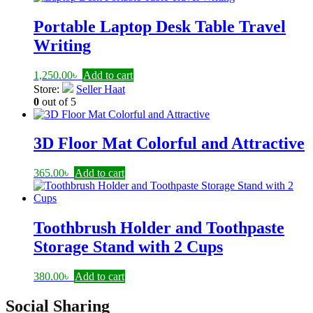
Portable Laptop Desk Table Travel
Writing
1,250.00
৳
Add to cart
Store:
Seller Haat
0
out of 5
3D Floor Mat Colorful and Attractive
365.00
৳
Add to cart
Toothbrush Holder and Toothpaste
Storage Stand with 2 Cups
380.00
৳
Add to cart
Social Sharing