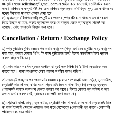
৪৮ ঘন্টার মধ্যে sellerhaat@gmail.com এ মেইল করে কমপ্লেইন রেজিস্টার করতে
হবে। আপনার কমপ্লেইনটি ঠিক হলে আপনার প্রদানকৃত অতিরিক্ত মূল্য ১০ কার্যদিবসের
মধ্যে বিকাশের মাধ্যমে ফেরত দেয়া হবে।
৫) অ্যাডভান্স (বিকাশ/রকেট) পেমেন্ট এর ক্ষেত্রে ,পণ্য স্টকে না থাকলে অথবা ক্রেতা
নিতে ইচ্ছুক না হলে, অর্ডার ক্যানসেল করে যে নাম্বার থেকে অ্যাডভান্স পেমেন্ট করা
হয়েছে , সেই নাম্বারেই রিফান্ড করা হবে।
Cancellation / Return / Exchange Policy
১) পণ্য কুরিয়ারে বুকিং হওয়ার পর অর্ডার ক্যান্সেল (পন্য অর্ডারের ৬ ঘন্টার মধ্যে ক্যান্সেল
করা যাবে) করলে ক্রেতা শিপিং ফি বাবদ কুরিয়ারের চার্জ/ বিলের সমপরিমাণ টাকা প্রদান
করতে বাধ্য থাকিবেন।
২) কোন কারনে পার্সেল গ্রহনে অপারগ বা ব্যর্থ হলে শিপিং ফি’র টাকা ক্রেতাকে বহন
করতে হবে। কারন সাধারনত কোন ধরনের অগ্রীম গ্রহণ করি না।
৩) প্রোডাক্ট গ্রহনের পর প্রোডাক্টের সমস্যার (যেমন : প্রোডাক্ট ভাঙ্গা, ছেঁড়া, ভুল সাইজ,
প্রোডাক্ট কাজ না করা, ছবির সাথে প্রোডাক্টের মিল না থাকা ইত্যাদি) ক্ষেত্রে ক্রয়কৃত
প্রোডাক্টটি অক্ষত অবস্থায় ফেরত প্রদান করা যাবে। কিন্তু ক্রেতা ভুল সাইজ বা ভুল
মডেল অর্ডার করলে সেই দ্বায়ভার কোম্পানী বহণ করবে না।
৪) প্রোডাক্ট ভাঙ্গা, ছেঁড়া, ভুল সাইজ, প্রোডাক্ট কাজ না করা, ছবির সাথে প্রোডাক্টের মিল
না থাকা ইত্যাদি ক্ষেত্রে এক্সচেঞ্জ করা যাবে সেক্ষেত্রে (কোম্পানী ভুল করলে) কোম্পানী
পরিবহন খরচ বহন করিবে।