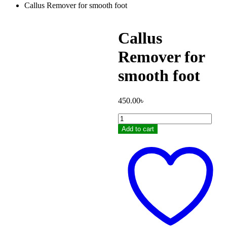
Callus Remover for smooth foot
Callus
Remover for
smooth foot
450.00
৳
Callus
Remover
Add to cart
for
smooth
foot
quantity