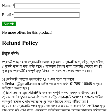
Name
*
Email
*
No more offers for this product!
Refund Policy
রিফান্ড
পলিসিঃ
প্রোডাক্ট গ্রহনের পর প্রোডাক্টের সমস্যার (যেমন : প্রোডাক্ট ভাঙ্গা, ছেঁড়া, ভুল সাইজ,
প্রোডাক্ট কাজ না করা, ছবির সাথে প্রোডাক্টের মিল না থাকা ইত্যাদি) ক্ষেত্রে আপনি
ক্রয়কৃত প্রোডাক্টটির সম্পূর্ণ মূল্য নিচের শর্ত সাপেক্ষে ফেরত পেতে পারেন।
১) ডেলিভারি গ্রহনের পর সর্বোচ্চ
২৪
ঘণ্টার মধ্যে আপনাকে
sellerhaat@gmail.com এ মেইল করতে হবে অখবা 01789110048 নাম্বারে
অভিযোগ করতে হবে।
২) রিফান্ডের ক্ষেত্রে প্রোডাক্টটির বাক্স সহ সম্পূর্ণ অক্ষত অবস্থায় থাকতে হবে।
৩) কোম্পানীর ভুলের কারেন নষ্ট, ভাঙ্গা বা ছেঁড়া প্রোডাক্টটি Seller Haat-এর অফিসে
অবশ্যই সর্বোচ্চ
৩
কার্যদিবসের মধ্যে নিজ দায়িত্বে ফেরত পাঠাতে হবে।
৪) যে সকল প্রোডাক্টের গায়ে মূল্য লেখা থাকে এবং কোনো কারণে Seller Haat মূল্য
তার থেকে যদি বেশি থাকে, সেক্ষেত্রে অতিরিক্ত মূল্যের ক্ষেত্রে আপনাকে অতিসত্তর