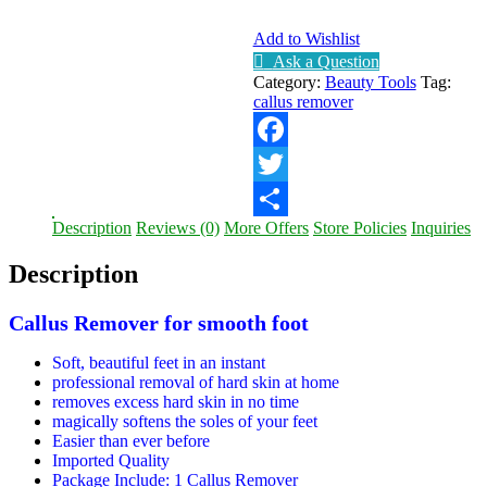
Add to Wishlist
Ask a Question
Category:
Beauty Tools
Tag:
callus remover
Facebook
Twitter
Description
Reviews (0)
More Offers
Store Policies
Inquiries
Share
Description
Callus Remover for smooth foot
Soft, beautiful feet in an instant
professional removal of hard skin at home
removes excess hard skin in no time
magically softens the soles of your feet
Easier than ever before
Imported Quality
Package Include: 1 Callus Remover