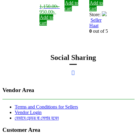
Add to
Add to
1,150.00
৳
cart
cart
Original
Current
950.00
৳
Store:
price
price
Add to
Seller
was:
is:
cart
Haat
1,150.00৳ .
950.00৳ .
0
out of 5
Social Sharing
Vendor Area
Terms and Conditions for Sellers
Vendor Login
যেভাবে ভেন্ডর বা সেলার হবেন
Customer Area