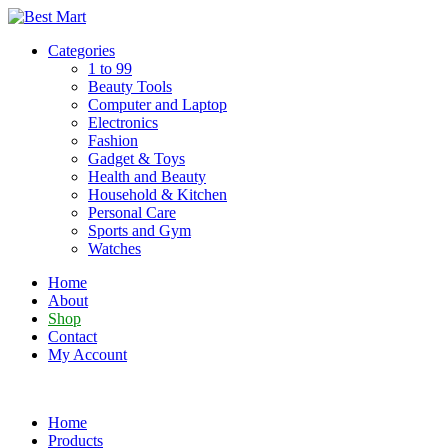
Skip
to
Categories
content
1 to 99
Beauty Tools
Computer and Laptop
Electronics
Fashion
Gadget & Toys
Health and Beauty
Household & Kitchen
Personal Care
Sports and Gym
Watches
Home
About
Shop
Contact
My Account
Home
Products