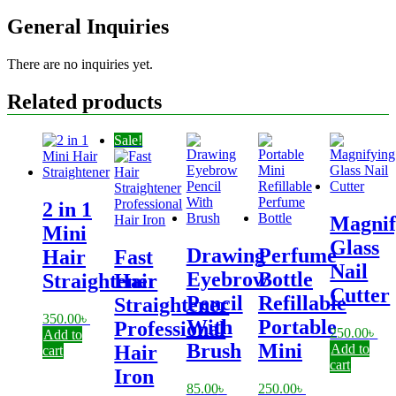
General Inquiries
There are no inquiries yet.
Related products
Sale!
2 in 1
Magnif
Mini
Glass
Drawing
Perfume
Hair
Fast
Nail
Eyebrow
Bottle
Straightener
Hair
Cutter
Pencil
Refillable
Straightener
350.00
৳
With
Portable
Professional
250.00
৳
Add to
Brush
Mini
Add to
Hair
cart
cart
Iron
85.00
৳
250.00
৳