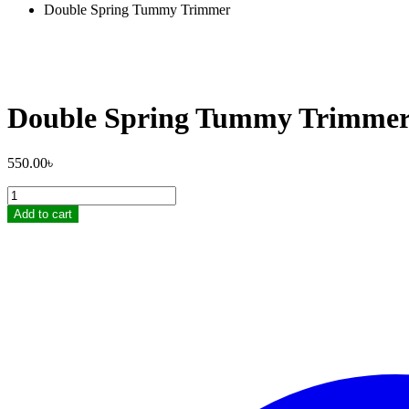
Double Spring Tummy Trimmer
Double Spring Tummy Trimme
550.00
৳
Double
Spring
Add to cart
Tummy
Trimmer
quantity