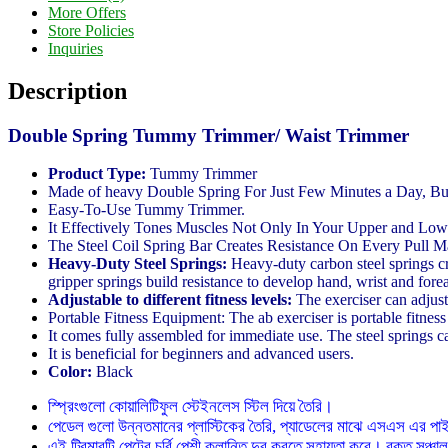
More Offers
Store Policies
Inquiries
Description
Double Spring Tummy Trimmer/ Waist Trimmer
Product Type:
Tummy Trimmer
Made of heavy Double Spring For Just Few Minutes a Day, Bur
Easy-To-Use Tummy Trimmer.
It Effectively Tones Muscles Not Only In Your Upper and Lo
The Steel Coil Spring Bar Creates Resistance On Every Pull M
Heavy-Duty Steel Springs:
Heavy-duty carbon steel springs cr
gripper springs build resistance to develop hand, wrist and fore
Adjustable to different fitness levels:
The exerciser can adjust
Portable Fitness Equipment: The ab exerciser is portable fitne
It comes fully assembled for immediate use. The steel springs 
It is beneficial for beginners and advanced users.
Color:
Black
স্প্রিংগুলো কোয়ালিটিফুল স্টেইনলেস স্টিল দিয়ে তৈরি।
পেডেল গুলো উন্নতমানের প্লাস্টিকের তৈরি, প্যাডেলের মাঝে এসএস এর পাইপ দ
এই ট্রিমারটি পেটের চর্বি,পেশী ক্লান্তি দুর করতে সহায়তা করে। রক্ত সঞ্