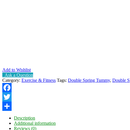
Add to Wishlist
Ask a Question
Category:
Exercise & Fitness
Tags:
Double Spring Tummy
,
Double S
Facebook
Twitter
Share
Description
Additional information
Reviews (0)