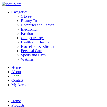
Skip
to
Categories
content
1 to 99
Beauty Tools
Computer and Laptop
Electronics
Fashion
Gadget & Toys
Health and Beauty
Household & Kitchen
Personal Care
Sports and Gym
Watches
Home
About
Shop
Contact
My Account
Home
Products