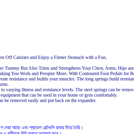
n Off Calories and Enjoy a Firmer Stomach with a Fun,
wer Tummy But Also Trims and Strengthens Your Chest, Arms, Hips an
aking You Work and Perspire More. With Contoured Foot Pedals for Be
eate resistance and builds your muscles. The long springs build resist
arms.
 to varying fitness and resistance levels. The steel springs can be remo
ss equipment that can be used in your home or gym comfortably.
can be removed easily and put back on the expander.
েয়া আছে এবং প্যাডেল বেল্টগুলি রাবার দিয়ে তৈরি।
চালন ও শরীরকে ফিট রাখতে সহায়তা করে।