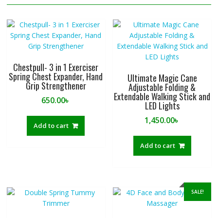
Chestpull- 3 in 1 Exerciser
Spring Chest Expander, Hand
Ultimate Magic Cane
Grip Strengthener
Adjustable Folding &
Extendable Walking Stick and
650.00
৳
LED Lights
1,450.00
৳
Add to cart
Add to cart
SALE!