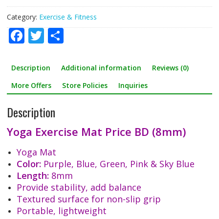
Category:
Exercise & Fitness
F
T
S
ac
w
h
e
itt
ar
Description
Additional information
Reviews (0)
b
er
e
More Offers
Store Policies
Inquiries
o
Description
o
k
Yoga Exercise Mat Price BD (8mm)
Yoga Mat
Color:
Purple, Blue, Green, Pink & Sky Blue
Length:
8mm
Provide stability, add balance
Textured surface for non-slip grip
Portable, lightweight