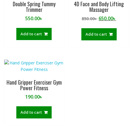
Double Spring Tummy
4D Face and Body Lifting
Trimmer
Massager
Original
Curren
550.00
৳
650.00
৳
850.00
৳
price
price
was:
is:
Add to cart
Add to cart
850.00৳ .
650.00৳ 
Hand Gripper Exerciser Gym
Power Fitness
190.00
৳
Add to cart