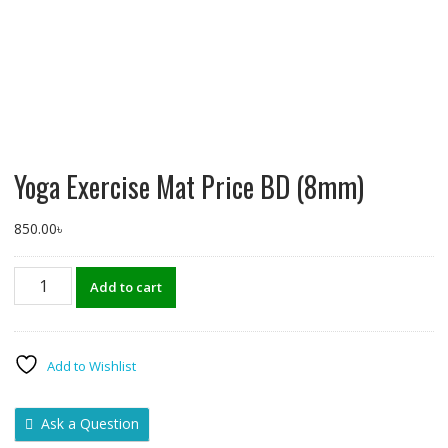
Yoga Exercise Mat Price BD (8mm)
850.00
৳
Yoga
Add to cart
Exercise
Mat
Price
BD
Add to Wishlist
(8mm)
quantity
Ask a Question