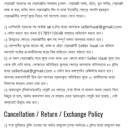
প্রোডাক্ট গ্রহনের পর প্রোডাক্টের সমস্যার (যেমন : প্রোডাক্ট ভাঙ্গা, ছেঁড়া, ভুল সাইজ, প্রোডাক্ট
কাজ না করা, ছবির সাথে প্রোডাক্টের মিল না থাকা ইত্যাদি) ক্ষেত্রে আপনি ক্রয়কৃত
প্রোডাক্টটির সম্পূর্ণ মূল্য নিচের শর্ত সাপেক্ষে ফেরত পেতে পারেন।
১) ডেলিভারি গ্রহনের পর সর্বোচ্চ
২৪
ঘণ্টার মধ্যে আপনাকে sellerhaat@gmail.com
এ মেইল করতে হবে অখবা 01789110048 নাম্বারে অভিযোগ করতে হবে।
২) রিফান্ডের ক্ষেত্রে প্রোডাক্টটির বাক্স সহ সম্পূর্ণ অক্ষত অবস্থায় থাকতে হবে।
৩) কোম্পানীর ভুলের কারেন নষ্ট, ভাঙ্গা বা ছেঁড়া প্রোডাক্টটি Seller Haat-এর অফিসে
অবশ্যই সর্বোচ্চ
৩
কার্যদিবসের মধ্যে নিজ দায়িত্বে ফেরত পাঠাতে হবে।
৪) যে সকল প্রোডাক্টের গায়ে মূল্য লেখা থাকে এবং কোনো কারণে Seller Haat মূল্য তার
থেকে যদি বেশি থাকে, সেক্ষেত্রে অতিরিক্ত মূল্যের ক্ষেত্রে আপনাকে অতিসত্তর ৪৮ ঘন্টার
মধ্যে sellerhaat@gmail.com এ মেইল করে কমপ্লেইন রেজিস্টার করতে হবে।
আপনার কমপ্লেইনটি ঠিক হলে আপনার প্রদানকৃত অতিরিক্ত মূল্য ১০ কার্যদিবসের মধ্যে
বিকাশের মাধ্যমে ফেরত দেয়া হবে।
৫) অ্যাডভান্স (বিকাশ/রকেট) পেমেন্ট এর ক্ষেত্রে ,পণ্য স্টকে না থাকলে অথবা ক্রেতা নিতে
ইচ্ছুক না হলে, অর্ডার ক্যানসেল করে যে নাম্বার থেকে অ্যাডভান্স পেমেন্ট করা হয়েছে , সেই
নাম্বারেই রিফান্ড করা হবে।
Cancellation / Return / Exchange Policy
১) পণ্য কুরিয়ারে বুকিং হওয়ার পর অর্ডার ক্যান্সেল (পন্য অর্ডারের ৬ ঘন্টার মধ্যে ক্যান্সেল করা