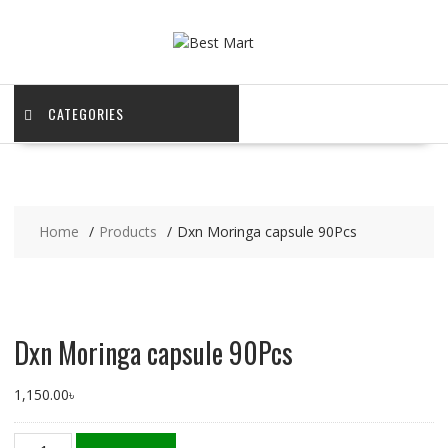
Skip
to
content
CATEGORIES
Home
Products
Dxn Moringa capsule 90Pcs
Dxn Moringa capsule 90Pcs
1,150.00
৳
Dxn