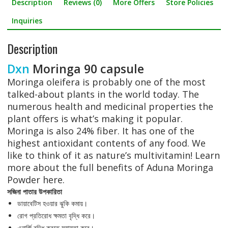
Description
Reviews (0)
More Offers
Store Policies
e
i
h
b
t
a
Inquiries
o
t
r
Description
o
e
e
Dxn
Moringa 90 capsule
k
r
Moringa oleifera is probably one of the most
talked-about plants in the world today. The
numerous health and medicinal properties the
plant offers is what’s making it popular.
Moringa is also 24% fiber. It has one of the
highest antioxidant contents of any food. We
like to think of it as nature’s multivitamin! Learn
more about the full benefits of Aduna Moringa
Powder here.
সজিনা পাতার উপকারিতা
ডায়াবেটিস হওয়ার ঝুকি কমায়।
রোগ প্রতিরোধ ক্ষমতা বৃদ্ধি করে।
এনার্জি বৃদ্ধি করতে সহায়তা করে।