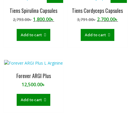
t
t
o
o
Tiens Spirulina Capsules
Tiens Cordyceps Capsules
f
f
Original
Current
Original
Curre
1,800.00
৳
2,700.00
৳
2,793.00
৳
3,791.00
৳
5
5
price
price
price
price
was:
is:
was:
is:
Add to cart
Add to cart
2,793.00৳ .
1,800.00৳ .
3,791.00৳ .
2,700.
Forever ARGI Plus
12,500.00
৳
Add to cart