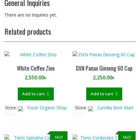
General Inquiries
There are no inquiries yet.
Related products
White Coffee Zino
DXN Panax Ginseng 60 Cap
2,550.00
৳
2,250.00
৳
Add to cart
Add to cart
Store:
Fresh Organic Shop
Store:
Cumilla Best Mart
0
0
o
o
u
u
SALE!
SALE!