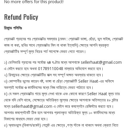
No more offers for this product!
Refund Policy
রিফান্ড
পলিসিঃ
প্রোডাক্ট গ্রহনের পর প্রোডাক্টের সমস্যার (যেমন : প্রোডাক্ট ভাঙ্গা, ছেঁড়া, ভুল সাইজ, প্রোডাক্ট
কাজ না করা, ছবির সাথে প্রোডাক্টের মিল না থাকা ইত্যাদি) ক্ষেত্রে আপনি ক্রয়কৃত
প্রোডাক্টটির সম্পূর্ণ মূল্য নিচের শর্ত সাপেক্ষে ফেরত পেতে পারেন।
১) ডেলিভারি গ্রহনের পর সর্বোচ্চ
২৪
ঘণ্টার মধ্যে আপনাকে sellerhaat@gmail.com
এ মেইল করতে হবে অখবা 01789110048 নাম্বারে অভিযোগ করতে হবে।
২) রিফান্ডের ক্ষেত্রে প্রোডাক্টটির বাক্স সহ সম্পূর্ণ অক্ষত অবস্থায় থাকতে হবে।
৩) কোম্পানীর ভুলের কারেন নষ্ট, ভাঙ্গা বা ছেঁড়া প্রোডাক্টটি Seller Haat-এর অফিসে
অবশ্যই সর্বোচ্চ
৩
কার্যদিবসের মধ্যে নিজ দায়িত্বে ফেরত পাঠাতে হবে।
৪) যে সকল প্রোডাক্টের গায়ে মূল্য লেখা থাকে এবং কোনো কারণে Seller Haat মূল্য তার
থেকে যদি বেশি থাকে, সেক্ষেত্রে অতিরিক্ত মূল্যের ক্ষেত্রে আপনাকে অতিসত্তর ৪৮ ঘন্টার
মধ্যে sellerhaat@gmail.com এ মেইল করে কমপ্লেইন রেজিস্টার করতে হবে।
আপনার কমপ্লেইনটি ঠিক হলে আপনার প্রদানকৃত অতিরিক্ত মূল্য ১০ কার্যদিবসের মধ্যে
বিকাশের মাধ্যমে ফেরত দেয়া হবে।
৫) অ্যাডভান্স (বিকাশ/রকেট) পেমেন্ট এর ক্ষেত্রে ,পণ্য স্টকে না থাকলে অথবা ক্রেতা নিতে