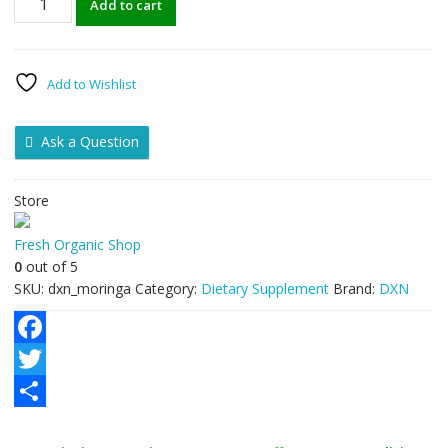
Add to cart
Moringa
capsule
90Pcs
quantity
Add to Wishlist
Ask a Question
Store
Fresh Organic Shop
0
out of 5
SKU:
dxn_moringa
Category:
Dietary Supplement
Brand:
DXN
F
a
T
c
w
S