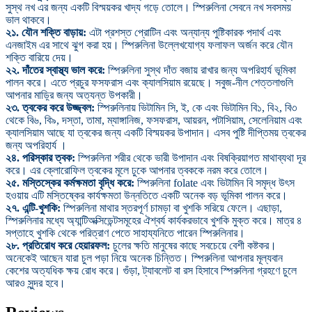
সুস্থ নখ এর জন্য একটি বিস্ময়কর খাদ্য গড়ে তোলে। স্পিরুলিনা সেবনে নখ সবসময়
ভাল থাকবে।
২১. যৌন শক্তি বাড়ায়:
এটা প্রশস্ত প্রোটিন এবং অন্যান্য পুষ্টিকারক পদার্থ এবং
এনজাইম এর সাথে ঝুগ করা হয়। স্পিরুলিনা উল্লেখযোগ্য ফলাফল অর্জন করে যৌন
শক্তি বারিয়ে দেয়।
২২. দাঁতের স্বাস্থ্য ভাল করে:
স্পিরুলিনা সুস্থ দাঁত বজায় রাখার জন্য অপরিহার্য ভূমিকা
পালন করে। এতে প্রচুর ফসফরাস এবং ক্যালসিয়াম রয়েছে। সবুজ-নীল শেত্তলাগুলি
আপনার মাড়ি্র জন্য অত্যন্ত উপকারী।
২৩. ত্বকের করে উজ্জ্বল:
স্পিরুলিনায় ভিটামিন সি, ই, কে এবং ভিটামিন বি১, বি২, বি৩
থেকে বি৬, বি৯, দস্তা, তামা, ম্যাঙ্গানিজ, ফসফরাস, আয়রন, পটাসিয়াম, সেলেনিয়াম এবং
ক্যালসিয়াম আছে যা ত্বকের জন্য একটি বিস্ময়কর উপাদান। এসব পুষ্টি দীপ্তিময় ত্বকের
জন্য অপরিহার্য ।
২৪.
পরিস্কার ত্বক:
স্পিরুলিনা শরীর থেকে ভারী উপাদান এবং বিষক্রিয়াগত মাথাব্যথা দূর
করে। এর ক্লোরোফিল ত্বকের মূলে ঢুকে আপনার ত্বককে নরম করে তোলে।
২৫. মস্তিস্কের কর্মক্ষমতা বৃদ্ধি করে:
স্পিরুলিনা folate এবং ভিটামিন বি সমৃদ্ধ উৎস
হওয়ায় এটি মস্তিষ্কের কার্যক্ষমতা উন্নতিতে একটি অনেক বড় ভূমিকা পালন করে।
২৭. এন্টি-খুশকি:
স্পিরুলিনা মাথার স্তরপূর্ণ চামড়া বা খুশকি সরিয়ে ফেলে। এছাড়া,
স্পিরুলিনার মধ্যে অ্যান্টিঅক্সিডেন্টসমূহের ঐশ্বর্য কার্যকরভাবে খুশকি মুক্ত করে। মাত্র ৪
সপ্তাহে খুশকি থেকে পরিত্রাণ পেতে সাহায্যনিতে পারেন স্পিরুলিনার।
২৮. প্রতিরোধ করে হেয়ারফল:
চুলের ক্ষতি মানুষের কাছে সবচেয়ে বেশী কষ্টকর।
অনেকেই আছেন যারা চুল পড়া নিয়ে অনেক চিন্তিত। স্পিরুলিনা আপনার মূল্যবান
কেশের অত্যধিক ক্ষয় রোধ করে। গুঁড়া, ট্যাবলেট বা রস হিসাবে স্পিরুলিনা গ্রহণে চুলে
আরও সুন্দর হবে।