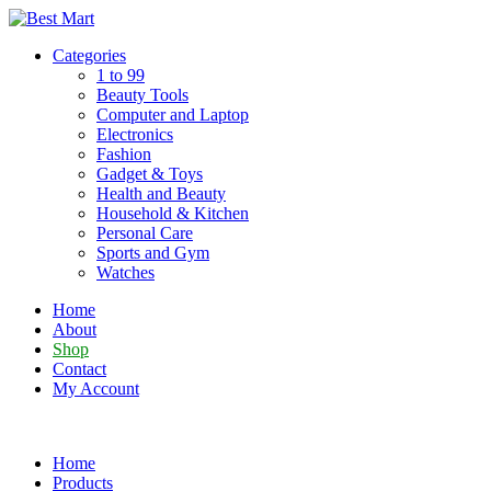
Skip
to
Categories
content
1 to 99
Beauty Tools
Computer and Laptop
Electronics
Fashion
Gadget & Toys
Health and Beauty
Household & Kitchen
Personal Care
Sports and Gym
Watches
Home
About
Shop
Contact
My Account
Home
Products