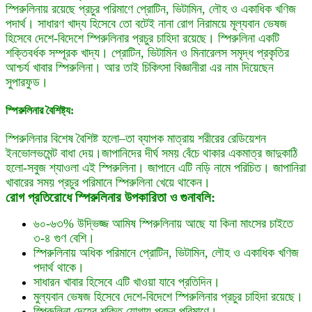
স্পিরুলিনায় রয়েছে প্রচুর পরিমাণে প্রোটিন, ভিটামিন, লৌহ ও একাধিক খণিজ
পদার্থ। সাধারণ খাদ্য হিসেবে তো বটেই নানা রোগ নিরাময়ে মূল্যবান ভেষজ
হিসেবে দেশে-বিদেশে স্পিরুলিনার প্রচুর চাহিদা রয়েছে। স্পিরুলিনা একটি
শক্তিবর্ধক সম্পূরক খাদ্য। প্রোটিন, ভিটামিন ও মিনারেলস সমৃদ্ধ প্রকৃতির
আশ্চর্য খাবার স্পিরুলিনা। আর তাই চিকিৎসা বিজ্ঞানীরা এর নাম দিয়েছেন
সুপারফুড।
স্পিরুলিনার বৈশিষ্ট্য:
স্পিরুলিনার বিশেষ বৈশিষ্ট হলো–তা ব্যাপক মাত্রায় শরীরের রেডিয়েশন
ইনভোলভমেন্ট বাধা দেয়।জাপানিদের দীর্ঘ সময় বেঁচে থাকার একমাত্র জাদুকাঠি
হলো-সবুজ শ্যাওলা এই স্পিরুলিনা। জাপানে এটি নড়ি নামে পরিচিত। জাপানিরা
খাবারের সময় প্রচুর পরিমানে স্পিরুলিনা খেয়ে থাকেন।
রোগ প্রতিরোধে স্পিরুলিনার উপকারিতা ও গুনাবলি:
৬০-৬৩% উদ্ভিজ্জ আমিষ স্পিরুলিনায় আছে যা কিনা মাংসের চাইতে
৩-৪ গুণ বেশি।
স্পিরুলিনায় অধিক পরিমানে প্রোটিন, ভিটামিন, লৌহ ও একাধিক খণিজ
পদার্থ থাকে।
সাধারন খাবার হিসেবে এটি খাওয়া যাবে প্রতিদিন।
মুল্যবান ভেষজ হিসেবে দেশে-বিদেশে স্পিরুলিনার প্রচুর চাহিদা রয়েছে।
স্পিরুলিনা দেহের শক্তি যোগায় প্রচুর পরিমাণে।