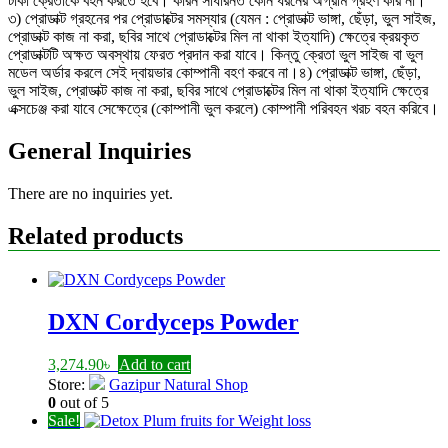
টাকা ক্রেতাকে বহন করতে হবে। কারন সাধারনত কোন ধরনের অগ্রীম গ্রহণ করি না।
৩) প্রোডাক্ট গ্রহনের পর প্রোডাক্টের সমস্যার (যেমন : প্রোডাক্ট ভাঙ্গা, ছেঁড়া, ভুল সাইজ,
প্রোডাক্ট কাজ না করা, ছবির সাথে প্রোডাক্টের মিল না থাকা ইত্যাদি) ক্ষেত্রে ক্রয়কৃত
প্রোডাক্টটি অক্ষত অবস্থায় ফেরত প্রদান করা যাবে। কিন্তু ক্রেতা ভুল সাইজ বা ভুল
মডেল অর্ডার করলে সেই দ্বায়ভার কোম্পানী বহণ করবে না।৪) প্রোডাক্ট ভাঙ্গা, ছেঁড়া,
ভুল সাইজ, প্রোডাক্ট কাজ না করা, ছবির সাথে প্রোডাক্টের মিল না থাকা ইত্যাদি ক্ষেত্রে
এক্সচেঞ্জ করা যাবে সেক্ষেত্রে (কোম্পানী ভুল করলে) কোম্পানী পরিবহন খরচ বহন করিবে।
General Inquiries
There are no inquiries yet.
Related products
DXN Cordyceps Powder
3,274.90
৳
Add to cart
Store:
Gazipur Natural Shop
0
out of 5
Sale!