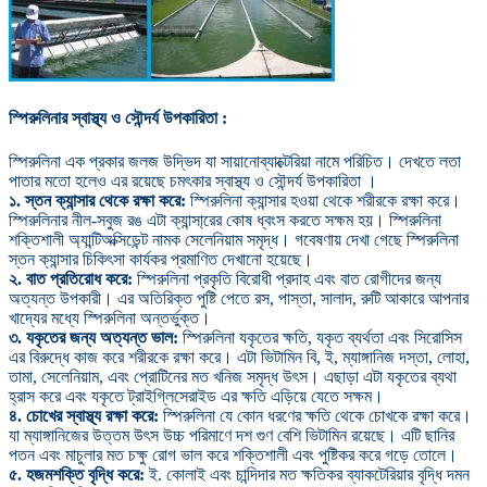
স্পিরুলিনার স্বাস্থ্য ও সৌন্দর্য উপকারিতা :
স্পিরুলিনা এক প্রকার জলজ উদ্ভিদ যা সায়ানোব্যাক্টেরিয়া নামে পরিচিত। দেখতে লতা
পাতার মতো হলেও এর রয়েছে চমৎকার স্বাস্থ্য ও সৌন্দর্য উপকারিতা ।
১. স্তন ক্যান্সার থেকে রক্ষা করে:
স্পিরুলিনা ক্যান্সার হওয়া থেকে শরীরকে রক্ষা করে।
স্পিরুলিনার নীল-সবুজ রঙ এটা ক্যান্সা্রের কোষ ধ্বংস করতে সক্ষম হয়। স্পিরুলিনা
শক্তিশালী অ্যান্টিঅক্সিডেন্ট নামক সেলেনিয়াম সমৃদ্ধ। গবেষণায় দেখা গেছে স্পিরুলিনা
স্তন ক্যান্সার চিকিৎসা কার্যকর প্রমাণিত দেখানো হয়েছে।
২. বাত প্রতিরোধ করে:
স্পিরুলিনা প্রকৃতি বিরোধী প্রদাহ এবং বাত রোগীদের জন্য
অত্যন্ত উপকারী। এর অতিরিক্ত পুষ্টি পেতে রস, পাস্তা, সালাদ, রুটি আকারে আপনার
খাদ্যের মধ্যে স্পিরুলিনা অন্তর্ভুক্ত।
৩. যকৃতের জন্য অত্যন্ত ভাল:
স্পিরুলিনা যকৃতের ক্ষতি, যকৃত ব্যর্থতা এবং সিরোসিস
এর বিরুদ্ধে কাজ করে শরীরকে রক্ষা করে। এটা ভিটামিন বি, ই, ম্যাঙ্গানিজ দস্তা, লোহা,
তামা, সেলেনিয়াম, এবং প্রোটিনের মত খনিজ সমৃদ্ধ উৎস। এছাড়া এটা যকৃতের ব্যথা
হ্রাস করে এবং যকৃতে ট্রাইগ্লিসেরাইড এর ক্ষতি এড়িয়ে যেতে সক্ষম।
৪. চোখের স্বাস্থ্য রক্ষা করে:
স্পিরুলিনা যে কোন ধরণের ক্ষতি থেকে চোখকে রক্ষা করে।
যা ম্যাঙ্গানিজের উত্তম উৎস উচ্চ পরিমাণে দশ গুণ বেশি ভিটামিন রয়েছে। এটি ছানির
পতন এবং মাচুলার মত চক্ষু রোগ ভাল করে শক্তিশালী এবং পুষ্টিকর করে গড়ে তোলে।
৫. হজমশক্তি বৃদ্ধি করে:
ই. কোলাই এবং চান্দিদার মত ক্ষতিকর ব্যাকটেরিয়ার বৃদ্ধি দমন