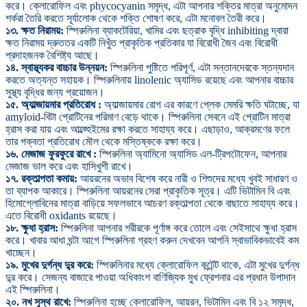
করে। ক্লোরোফিল এবং phycocyanin সমৃদ্ধ, এটা আপনার শক্তির মাত্রা অনুমোদন
শর্করা তৈরি করতে সূর্যালোক থেকে শক্তি শোষণ করে, এটা মনোবল তৈরী করে।
১৩. ক্ষত নিরাময়:
স্পিরুলিনা ব্যাকটেরিয়া, খামির এবং ছত্রাক বৃদ্ধি inhibiting দ্বারা
ক্ষত নিরাময় দ্রুততর একটি নিখুঁত প্রাকৃতিক প্রতিকার যা বিরোধী জৈব এবং বিরোধী
প্রদাহজনক বৈশিষ্ট্য আছে।
১৪. স্বাস্থ্যকর বাচ্চার উন্নয়ন:
স্পিরুলিনা পুষ্টিতে পরিপূর্ণ, এটা সন্তানদেরকে স্তন্যদান
করতে অত্যন্ত সহায়ক। স্পিরুলিনায় linolenic অ্যাসিড রয়েছে এবং আপনার বাচ্চার
সুস্থ্য বৃদ্ধির জন্য প্রয়োজন।
১৫. অ্যাল্জায়মার প্রতিরোধ :
অ্যাল্জায়মার রোগ এর কারণে প্লেক মেমরি ক্ষতি ঘটাচ্ছে, যা
amyloid-বিটা প্রোটিনের পরিমাণ বেড়ে থাকে। স্পিরুলিনা সেবনে এই প্রোটিন মাত্রা
হ্রাস করা যায় এবং আল্জ্হেইমের রক্ষা করতে সাহায্য করে। এছাড়াও, আক্রমণের ফলে
তার পক্বতা প্রতিরোধ মৌল থেকে মস্তিষ্ককে রক্ষা করে।
১৬. মেজাজ ফুরফুরে রাখে :
স্পিরুলিনা অ্যামিনো অ্যাসিড এল-ট্রিপটোফেন, আপনার
মেজাজ ভাল করে এবং হাসিখুশী রাখে।
১৭. রক্তাল্পতা কমায়:
আয়রনের অভাব বিশেষ করে নারী ও শিশুদের মধ্যে খুবই সাধারণ ও
তা ব্যাপক আকারে। স্পিরুলিনা আয়রনের সেরা প্রাকৃতিক সূত্র। এটি ভিটামিন বি এবং
হিমোগ্লোবিনের মাত্রা বাড়িয়ে সফলভাবে আচরণ রক্তাল্পতা থেকে বাছাতে সাহায্য করে।
এতে বিরোধী oxidants রয়েছে।
১৮. ক্ষুধা হ্রাস:
স্পিরুলিনা আপনার শরীরকে পূর্ণাঙ্গ করে তোলে এবং সেইসাথে ক্ষুধা হ্রাস
করে। খাবার আধা ঘন্টা আগে স্পিরুলিনা গ্রহণ করুন দেখবেন আপনি স্বাভাবিকভাবেই কম
খাচ্ছেন।
১৯. মুখের দুর্গন্ধ দু্র করে:
স্পিরুলিনার মধ্যে ক্লোরোফিল কন্টেন্ট থাকে, এটা মুখের দুর্গন্ধ
দু্র করে। সেজন্য বাজারে পাওয়া অধিকাংশ বাণিজ্যিক মুখ ফ্রেশনার এর প্রধান উপাদান
এই স্পিরুলিনা।
২০. নখ সুস্থ রাখে:
স্পিরুলিনা হচ্ছে ক্লোরোফিল, আয়রন, ভিটামিন এবং বি ১২ সমৃদ্ধ,