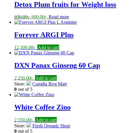
Detox Plum fruits for Weight loss
Original
Current
690.00
৳
600.00
৳
Read more
price
price
was:
is:
690.00৳ .
600.00৳ .
Forever ARGI Plus
12,500.00
৳
Add to cart
DXN Panax Ginseng 60 Cap
2,250.00
৳
Add to cart
Store:
Cumilla Best Mart
0
out of 5
White Coffee Zino
2,550.00
৳
Add to cart
Store:
Fresh Organic Shop
0
out of 5