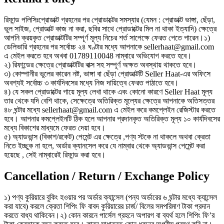
রিফান্ড পলিসিঃপ্রোডাক্ট গ্রহনের পর প্রোডাক্টের সমস্যার (যেমন : প্রোডাক্ট ভাঙ্গা, ছেঁড়া,
ভুল সাইজ, প্রোডাক্ট কাজ না করা, ছবির সাথে প্রোডাক্টের মিল না থাকা ইত্যাদি) ক্ষেত্রে
আপনি ক্রয়কৃত প্রোডাক্টটির সম্পূর্ণ মূল্য নিচের শর্ত সাপেক্ষে ফেরত পেতে পারেন।১)
ডেলিভারি গ্রহনের পর সর্বোচ্চ ২৪ ঘণ্টার মধ্যে আপনাকে sellerhaat@gmail.com
এ মেইল করতে হবে অখবা 01789110048 নাম্বারে অভিযোগ করতে হবে।
২) রিফান্ডের ক্ষেত্রে প্রোডাক্টটির বাক্স সহ সম্পূর্ণ অক্ষত অবস্থায় থাকতে হবে।
৩) কোম্পানীর ভুলের কারেন নষ্ট, ভাঙ্গা বা ছেঁড়া প্রোডাক্টটি Seller Haat-এর অফিসে
অবশ্যই সর্বোচ্চ ৩ কার্যদিবসের মধ্যে নিজ দায়িত্বে ফেরত পাঠাতে হবে।
৪) যে সকল প্রোডাক্টের গায়ে মূল্য লেখা থাকে এবং কোনো কারণে Seller Haat মূল্য
তার থেকে যদি বেশি থাকে, সেক্ষেত্রে অতিরিক্ত মূল্যের ক্ষেত্রে আপনাকে অতিসত্তর
৪৮ ঘন্টার মধ্যে sellerhaat@gmail.com এ মেইল করে কমপ্লেইন রেজিস্টার করতে
হবে। আপনার কমপ্লেইনটি ঠিক হলে আপনার প্রদানকৃত অতিরিক্ত মূল্য ১০ কার্যদিবসের
মধ্যে বিকাশের মাধ্যমে ফেরত দেয়া হবে।
৫) অ্যাডভান্স (বিকাশ/রকেট) পেমেন্ট এর ক্ষেত্রে ,পণ্য স্টকে না থাকলে অথবা ক্রেতা
নিতে ইচ্ছুক না হলে, অর্ডার ক্যানসেল করে যে নাম্বার থেকে অ্যাডভান্স পেমেন্ট করা
হয়েছে , সেই নাম্বারেই রিফান্ড করা হবে।
Cancellation / Return / Exchange Policy
১) পণ্য কুরিয়ারে বুকিং হওয়ার পর অর্ডার ক্যান্সেল (পন্য অর্ডারের ৬ ঘন্টার মধ্যে ক্যান্সেল
করা যাবে) করলে ক্রেতা শিপিং ফি বাবদ কুরিয়ারের চার্জ/ বিলের সমপরিমাণ টাকা প্রদান
করতে বাধ্য থাকিবেন।২) কোন কারনে পার্সেল গ্রহনে অপারগ বা ব্যর্থ হলে শিপিং ফি’র