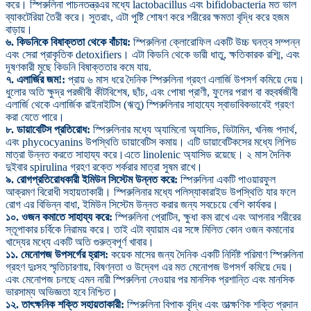
করে। স্পিরুলিনা পাচনতন্ত্রএর মধ্যে lactobacillus এবং bifidobacteria মত ভাল
ব্যাকটেরিয়া তৈরী করে। সুতরাং, এটা পুষ্টি শোষণ করে শরীরের ক্ষমতা বৃদ্ধি করে হজম
বাড়ায়।
৬. কিডনিকে বিষাক্ততা থেকে বাঁচায়:
স্পিরুলিনা ক্লোরোফিল একটি উচ্চ ঘনত্ব সম্পন্ন
এবং সেরা প্রাকৃতিক detoxifiers। এটা কিডনি থেকে ভারী ধাতু, ক্ষতিকারক রশ্মি, এবং
দূষণকারী মুছে কিডনি বিষাক্ততার কমে যায়.
৭. এলার্জির জম!:
প্রায় ৬ মাস ধরে দৈনিক স্পিরুলিনা গ্রহণ এলার্জি উপসর্গ কমিয়ে দেয়।
ধুলোর অতি ক্ষুদ্র পরজীবী কীটবিশেষ, ছাঁচ, এবং পোষা প্রাণী, ফুলের পরাগ বা বহুবর্ষজীবী
এলার্জি থেকে এলার্জিক রাইনাইটিস (ঋতু) স্পিরুলিনার সাহায্যে স্বাভাবিকভাবেই গ্রহণ
করা যেতে পারে।
৮. ডায়াবেটিস প্রতিরোধ:
স্পিরুলিনার মধ্যে অ্যামিনো অ্যাসিড, ভিটামিন, খনিজ পদার্থ,
এবং phycocyanins উপস্থিতি ডায়াবেটিস কমায়। এটি ডায়াবেটিকসের মধ্যে লিপিড
মাত্রা উন্নত করতে সাহায্য করে।এতে linolenic অ্যাসিড রয়েছে। ২ মাস দৈনিক
দুইবার spirulina গ্রহণ রক্তে শর্করার মাত্রা সুষম রাখে।
৯. রোগপ্রতিরোধকারী ইমিউন সিস্টেম উন্নত করে:
স্পিরুলিনা একটি পাওয়ারফুল
আক্রমণ বিরোধী সহায়তাকারী। স্পিরুলিনার মধ্যে পলিস্যাকারাইড উপস্থিতি যার ফলে
রোগ এর বিভিন্ন বাধা, ইমিউন সিস্টেম উন্নত করার জন্য সবচেয়ে বেশি কার্যকর।
১০. ওজন কমাতে সাহায্য করে:
স্পিরুলিনা প্রোটিন, ক্ষুধা কম রাখে এবং আপনার শরীরের
স্তূপাকার চর্বিকে নিরাময় করে। তাই এটা ব্যায়াম এর সঙ্গে মিলিত কোন ওজন কমানোর
খাদ্যের মধ্যে একটি অতি গুরুত্বপূর্ণ খাবার।
১১. মেনোপজ উপসর্গের হ্রাস:
কয়েক মাসের জন্য দৈনিক একটি নির্দিষ্ট পরিমাণ স্পিরুলিনা
গ্রহণ দুঃসহ স্মৃতিচারণায়, বিষণ্নতা ও উদ্বেগ এর মত মেনোপজ উপসর্গ কমিয়ে দেয়।
এবং মেনোপজ চলছে এমন নারী স্পিরুলিনা নেওয়ার পর মানসিক প্রশান্তি এবং মানসিক
ভারসাম্য অভিজ্ঞতা হবে নিশ্চিত।
১২. তাৎক্ষনিক শক্তি সহায়তাকারী:
স্পিরুলিনা বিপাক বৃদ্ধি এবং তাত্ক্ষণিক শক্তি প্রদান