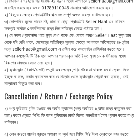
১) ডেলিভারি গ্রহনের পর সর্বোচ্চ
২৪
ঘণ্টার মধ্যে আপনাকে sellerhaat@gmail.com
এ মেইল করতে হবে অখবা 01789110048 নাম্বারে অভিযোগ করতে হবে।
২) রিফান্ডের ক্ষেত্রে প্রোডাক্টটির বাক্স সহ সম্পূর্ণ অক্ষত অবস্থায় থাকতে হবে।
৩) কোম্পানীর ভুলের কারেন নষ্ট, ভাঙ্গা বা ছেঁড়া প্রোডাক্টটি Seller Haat-এর অফিসে
অবশ্যই সর্বোচ্চ
৩
কার্যদিবসের মধ্যে নিজ দায়িত্বে ফেরত পাঠাতে হবে।
৪) যে সকল প্রোডাক্টের গায়ে মূল্য লেখা থাকে এবং কোনো কারণে Seller Haat মূল্য তার
থেকে যদি বেশি থাকে, সেক্ষেত্রে অতিরিক্ত মূল্যের ক্ষেত্রে আপনাকে অতিসত্তর ৪৮ ঘন্টার
মধ্যে sellerhaat@gmail.com এ মেইল করে কমপ্লেইন রেজিস্টার করতে হবে।
আপনার কমপ্লেইনটি ঠিক হলে আপনার প্রদানকৃত অতিরিক্ত মূল্য ১০ কার্যদিবসের মধ্যে
বিকাশের মাধ্যমে ফেরত দেয়া হবে।
৫) অ্যাডভান্স (বিকাশ/রকেট) পেমেন্ট এর ক্ষেত্রে ,পণ্য স্টকে না থাকলে অথবা ক্রেতা নিতে
ইচ্ছুক না হলে, অর্ডার ক্যানসেল করে যে নাম্বার থেকে অ্যাডভান্স পেমেন্ট করা হয়েছে , সেই
নাম্বারেই রিফান্ড করা হবে।
Cancellation / Return / Exchange Policy
১) পণ্য কুরিয়ারে বুকিং হওয়ার পর অর্ডার ক্যান্সেল (পন্য অর্ডারের ৬ ঘন্টার মধ্যে ক্যান্সেল করা
যাবে) করলে ক্রেতা শিপিং ফি বাবদ কুরিয়ারের চার্জ/ বিলের সমপরিমাণ টাকা প্রদান করতে বাধ্য
থাকিবেন।
২) কোন কারনে পার্সেল গ্রহনে অপারগ বা ব্যর্থ হলে শিপিং ফি’র টাকা ক্রেতাকে বহন করতে