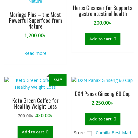
Herbs Cleanser for Supports
gastrointestinal health
Moringa Plus – the Most
Powerful Superfood from
200.00
৳
Nature
1,200.00
৳
Add to cart
Read more
SALE!
DXN Panax Ginseng 60 Cap
Keto Green Coffee for
2,250.00
৳
Healthy Weight Loss
Original
Current
420.00
৳
700.00
৳
Add to cart
price
price
was:
is:
Add to cart
Store:
Cumilla Best Mart
700.00৳ .
420.00৳ .