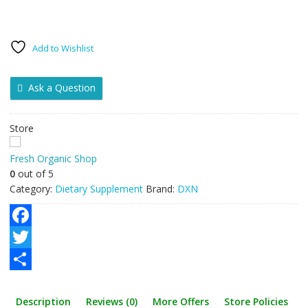
Add to Wishlist
Ask a Question
Store
Fresh Organic Shop
0
out of 5
Category:
Dietary Supplement
Brand:
DXN
F
a
T
c
w
S
Description
Reviews (0)
More Offers
Store Policies
e
i
h