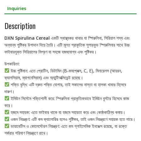
b
t
a
Inquiries
o
t
r
Description
o
e
e
DXN Spirulina Cereal
একটি স্বাস্থ্যকর খাবার যা স্পিরুলিনা, সিরিয়াল শস্য এবং
k
r
অন্যান্য পুষ্টিকর উপাদান দিয়ে তৈরি। এটি মূলত প্রাকৃতিক সুপারফুড স্পিরুলিনার সাথে উচ্চ
ফাইবারযুক্ত সিরিয়ালের মিশ্রণ যা সহজে হজমযোগ্য এবং পুষ্টিকর।
উপকারিতা:
উচ্চ পুষ্টিমান: এতে প্রোটিন, ভিটামিন (B-কমপ্লেক্স, C, E), মিনারেলস (আয়রন,
ক্যালসিয়াম, ম্যাগনেসিয়াম) এবং অ্যান্টিঅক্সিডেন্ট রয়েছে।
শক্তি বৃদ্ধি: এটি দ্রুত শক্তি যোগায়, তাই সকালের নাস্তা বা হালকা খাবার হিসেবে
দারুণ।
ইমিউন সিস্টেম শক্তিশালী করে: স্পিরুলিনা প্রাকৃতিকভাবে ইমিউন বুস্টার হিসেবে কাজ
করে।
হজমে সহায়ক: এতে ফাইবার থাকে যা হজমে সহায়তা করে এবং কোষ্ঠকাঠিন্য কমায়।
ওজন নিয়ন্ত্রণ: এটি কম ক্যালোরির হলেও পুষ্টিকর, তাই ওজন নিয়ন্ত্রণে সহায়ক হতে পারে।
ডায়াবেটিস ও কোলেস্টেরল নিয়ন্ত্রণ: এতে কম গ্লাইসেমিক ইনডেক্স রয়েছে, যা রক্তে
শর্করার পরিমাণ নিয়ন্ত্রণে রাখে।