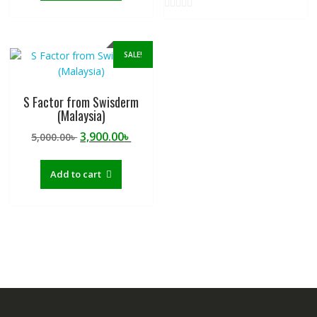
0
o
u
SALE!
t
o
f
S Factor from Swisderm
5
(Malaysia)
Original
Current
3,900.00
৳
5,000.00
৳
price
price
was:
is:
Add to cart
5,000.00৳ .
3,900.00৳ .