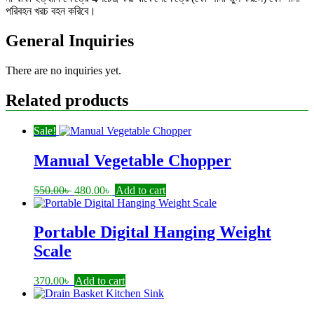
পরিবহন খরচ বহন করিবে।
General Inquiries
There are no inquiries yet.
Related products
Sale!
Manual Vegetable Chopper
Original
Current
550.00
৳
480.00
৳
Add to cart
price
price
was:
is:
550.00৳ .
480.00৳ .
Portable Digital Hanging Weight
Scale
370.00
৳
Add to cart