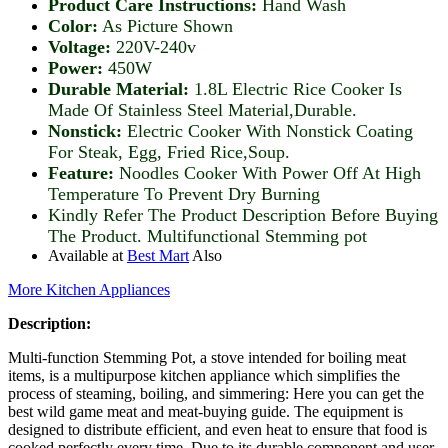
Product Care Instructions:
Hand Wash
Color:
As Picture Shown
Voltage:
220V-240v
Power:
450W
Durable Material:
1.8L Electric Rice Cooker Is
Made Of Stainless Steel Material,Durable.
Nonstick:
Electric Cooker With Nonstick Coating
For Steak, Egg, Fried Rice,Soup.
Feature:
Noodles Cooker With Power Off At High
Temperature To Prevent Dry Burning
Kindly Refer The Product Description Before Buying
The Product. Multifunctional Stemming pot
Available at
Best Mart
Also
More Kitchen Appliances
Description:
Multi-function Stemming Pot, a stove intended for boiling meat
items, is a multipurpose kitchen appliance which simplifies the
process of steaming, boiling, and simmering: Here you can get the
best wild game meat and meat-buying guide. The equipment is
designed to distribute efficient, and even heat to ensure that food is
cooked perfectly every time. Due to its durable component and user-