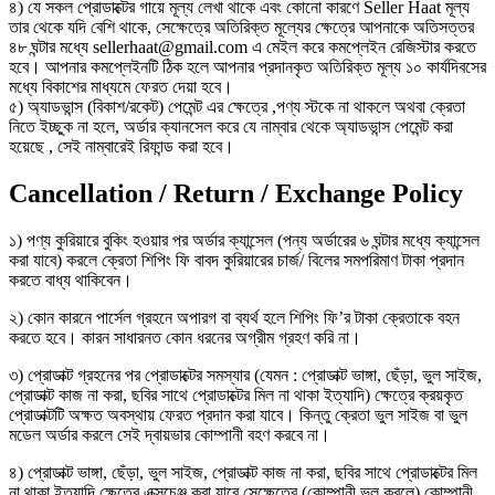
৪) যে সকল প্রোডাক্টের গায়ে মূল্য লেখা থাকে এবং কোনো কারণে Seller Haat মূল্য
তার থেকে যদি বেশি থাকে, সেক্ষেত্রে অতিরিক্ত মূল্যের ক্ষেত্রে আপনাকে অতিসত্তর
৪৮ ঘন্টার মধ্যে sellerhaat@gmail.com এ মেইল করে কমপ্লেইন রেজিস্টার করতে
হবে। আপনার কমপ্লেইনটি ঠিক হলে আপনার প্রদানকৃত অতিরিক্ত মূল্য ১০ কার্যদিবসের
মধ্যে বিকাশের মাধ্যমে ফেরত দেয়া হবে।
৫) অ্যাডভান্স (বিকাশ/রকেট) পেমেন্ট এর ক্ষেত্রে ,পণ্য স্টকে না থাকলে অথবা ক্রেতা
নিতে ইচ্ছুক না হলে, অর্ডার ক্যানসেল করে যে নাম্বার থেকে অ্যাডভান্স পেমেন্ট করা
হয়েছে , সেই নাম্বারেই রিফান্ড করা হবে।
Cancellation / Return / Exchange Policy
১) পণ্য কুরিয়ারে বুকিং হওয়ার পর অর্ডার ক্যান্সেল (পন্য অর্ডারের ৬ ঘন্টার মধ্যে ক্যান্সেল
করা যাবে) করলে ক্রেতা শিপিং ফি বাবদ কুরিয়ারের চার্জ/ বিলের সমপরিমাণ টাকা প্রদান
করতে বাধ্য থাকিবেন।
২) কোন কারনে পার্সেল গ্রহনে অপারগ বা ব্যর্থ হলে শিপিং ফি’র টাকা ক্রেতাকে বহন
করতে হবে। কারন সাধারনত কোন ধরনের অগ্রীম গ্রহণ করি না।
৩) প্রোডাক্ট গ্রহনের পর প্রোডাক্টের সমস্যার (যেমন : প্রোডাক্ট ভাঙ্গা, ছেঁড়া, ভুল সাইজ,
প্রোডাক্ট কাজ না করা, ছবির সাথে প্রোডাক্টের মিল না থাকা ইত্যাদি) ক্ষেত্রে ক্রয়কৃত
প্রোডাক্টটি অক্ষত অবস্থায় ফেরত প্রদান করা যাবে। কিন্তু ক্রেতা ভুল সাইজ বা ভুল
মডেল অর্ডার করলে সেই দ্বায়ভার কোম্পানী বহণ করবে না।
৪) প্রোডাক্ট ভাঙ্গা, ছেঁড়া, ভুল সাইজ, প্রোডাক্ট কাজ না করা, ছবির সাথে প্রোডাক্টের মিল
না থাকা ইত্যাদি ক্ষেত্রে এক্সচেঞ্জ করা যাবে সেক্ষেত্রে (কোম্পানী ভুল করলে) কোম্পানী