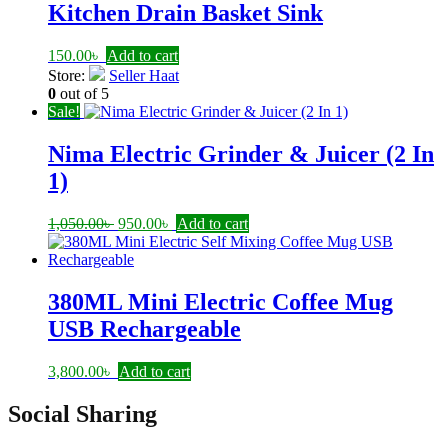
Kitchen Drain Basket Sink
150.00
৳
Add to cart
Store:
Seller Haat
0
out of 5
Sale!
Nima Electric Grinder & Juicer (2 In
1)
Original
Current
1,050.00
৳
950.00
৳
Add to cart
price
price
was:
is:
1,050.00৳ .
950.00৳ .
380ML Mini Electric Coffee Mug
USB Rechargeable
3,800.00
৳
Add to cart
Social Sharing