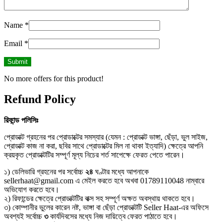
Name
*
Email
*
No more offers for this product!
Refund Policy
রিফান্ড
পলিসিঃ
প্রোডাক্ট গ্রহনের পর প্রোডাক্টের সমস্যার (যেমন : প্রোডাক্ট ভাঙ্গা, ছেঁড়া, ভুল সাইজ,
প্রোডাক্ট কাজ না করা, ছবির সাথে প্রোডাক্টের মিল না থাকা ইত্যাদি) ক্ষেত্রে আপনি
ক্রয়কৃত প্রোডাক্টটির সম্পূর্ণ মূল্য নিচের শর্ত সাপেক্ষে ফেরত পেতে পারেন।
১) ডেলিভারি গ্রহনের পর সর্বোচ্চ
২৪
ঘণ্টার মধ্যে আপনাকে
sellerhaat@gmail.com এ মেইল করতে হবে অখবা 01789110048 নাম্বারে
অভিযোগ করতে হবে।
২) রিফান্ডের ক্ষেত্রে প্রোডাক্টটির বাক্স সহ সম্পূর্ণ অক্ষত অবস্থায় থাকতে হবে।
৩) কোম্পানীর ভুলের কারেন নষ্ট, ভাঙ্গা বা ছেঁড়া প্রোডাক্টটি Seller Haat-এর অফিসে
অবশ্যই সর্বোচ্চ
৩
কার্যদিবসের মধ্যে নিজ দায়িত্বে ফেরত পাঠাতে হবে।