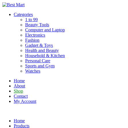
Skip
to
Categories
content
1 to 99
Beauty Tools
Computer and Laptop
Electronics
Fashion
Gadget & Toys
Health and Beauty
Household & Kitchen
Personal Care
Sports and Gym
Watches
Home
About
Shop
Contact
My Account
Home
Products