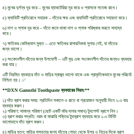
৪) মুখের দুর্গন্ধ দূর করে – মুখের ব্যাকটেরিয়া দূর করে ও শ্বাসকে সতেজ রাখে।
৫) ক্যাভিটি প্রতিরোধে সহায়ক – দাঁতের ক্ষয় এবং ক্যাভিটি প্রতিরোধে সহায়তা করে।
৬) দাগ ও প্লাক দূর করে – দাঁতে জমে থাকা দাগ ও প্লাক পরিষ্কার করতে সাহায্য
করে।
৭) ক্ষতিকর কেমিক্যাল মুক্ত – এতে ক্ষতিকর রাসায়নিকবা সুগার নেই, যা দাঁতের
জন্য ভালো।
৮) সংবেদনশীল দাঁতের জন্য উপযোগী – এটি মৃদু এবং সংবেদনশীল দাঁতের জন্যও ব্যবহার
করা যায়।
এটি নিয়মিত ব্যবহারে দাঁত ও মাড়ির স্বাস্থ্য ভালো থাকে এবং প্রাকৃতিকভাবে মুখের পরিচর্যা
নিশ্চিত হয়। ✅
**DXN Ganozhi Toothpaste ব্যবহারের নিয়ম:**
১) দাঁত ব্রাশ করার সময়: প্রতিদিন সকালে ও রাতে বা প্রয়োজন অনুযায়ী দিনে ২-৩ বার
ব্যবহার করুন।
২) পরিমাণ: সামান্য পরিমাণ (ছোট একটি মটর দানার সমান) টুথপেস্ট ব্রাশে নিন।
৩) ব্রাশ করার পদ্ধতি: নরম বা মাঝারি শক্তির টুথব্রাশ ব্যবহার করে ২-৩ মিনিট
ভালোভাবে দাঁত ব্রাশ করুন।
৪) মাড়ির যত্ন: মাড়ির সুস্থতার জন্য দাঁতের গোড়া থেকে উপর ও নিচের দিকে ব্রাশ