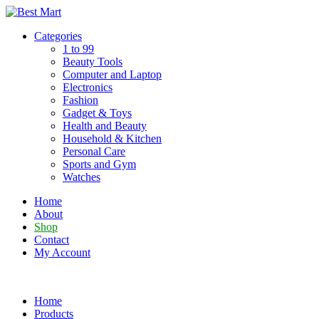
Skip
to
Categories
content
1 to 99
Beauty Tools
Computer and Laptop
Electronics
Fashion
Gadget & Toys
Health and Beauty
Household & Kitchen
Personal Care
Sports and Gym
Watches
Home
About
Shop
Contact
My Account
Home
Products