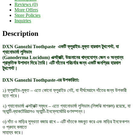
Reviews (0)
More Offers
Store Policies
Inquiries
Description
DXN Ganozhi Toothpaste একটি ফ্লুরাইড-মুক্ত হারবাল টুথপেস্ট, যা
গ্যানোডার্মা লুসিডাম
(Ganoderma Lucidum) এক্সট্রাক্ট, উচ্চমানের খাদ্যযোগ্য জেল ও অন্যান্য
প্রাকৃতিক উপাদান দিয়ে তৈরি। এটি দাঁতের পরিচর্যার জন্য একটি জনপ্রিয় হারবাল
টুথপেস্ট।
DXN Ganozhi Toothpaste-এর উপকারিতা:
১) ফ্লুরাইড-মুক্ত – এতে কোনো ফ্লুরাইড নেই, যা দীর্ঘমেয়াদে দাঁতের জন্য উপকারী
হতে পারে।
২) গ্যানোডার্মা এক্সট্রাক্ট সমৃদ্ধ – এতে গ্যানোডার্মা লুসিডাম (লিঙ্গঝি মাশরুম) রয়েছে, যা
অ্যান্টি-ব্যাকটেরিয়ালও অ্যান্টি-ইনফ্লেমেটরি গুণসম্পন্ন।
৩) দাঁত ও মাড়ির সুস্থতা বজায় রাখে – এটি দাঁতকে মজবুত করে এবং মাড়ির ইনফেকশন
ও প্রদাহ কমাতে
সাহায্য করে।