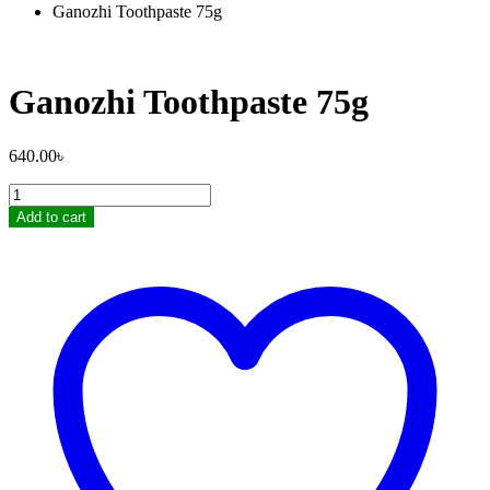
Ganozhi Toothpaste 75g
Ganozhi Toothpaste 75g
640.00
৳
Ganozhi
Toothpaste
Add to cart
75g
quantity