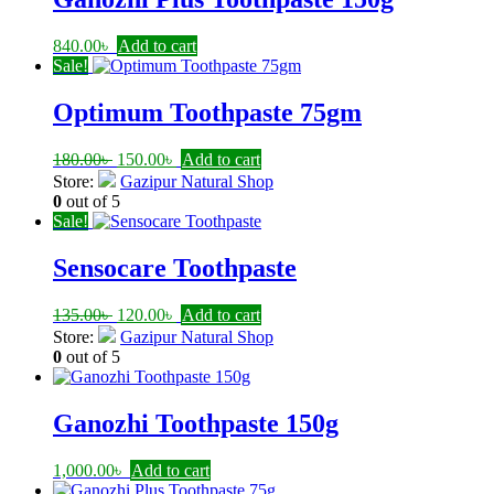
840.00
৳
Add to cart
Sale!
Optimum Toothpaste 75gm
Original
Current
180.00
৳
150.00
৳
Add to cart
price
price
Store:
Gazipur Natural Shop
was:
is:
0
out of 5
180.00৳ .
150.00৳ .
Sale!
Sensocare Toothpaste
Original
Current
135.00
৳
120.00
৳
Add to cart
price
price
Store:
Gazipur Natural Shop
was:
is:
0
out of 5
135.00৳ .
120.00৳ .
Ganozhi Toothpaste 150g
1,000.00
৳
Add to cart