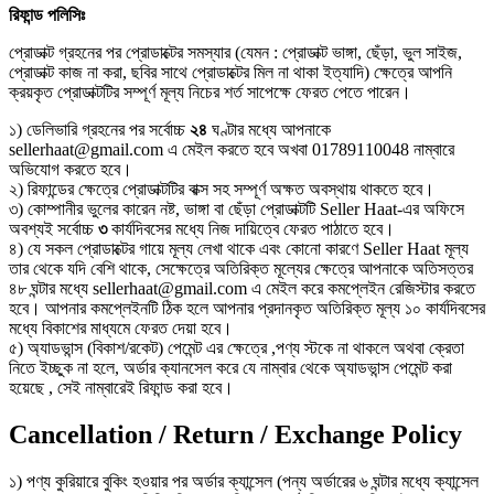
রিফান্ড
পলিসিঃ
প্রোডাক্ট গ্রহনের পর প্রোডাক্টের সমস্যার (যেমন : প্রোডাক্ট ভাঙ্গা, ছেঁড়া, ভুল সাইজ,
প্রোডাক্ট কাজ না করা, ছবির সাথে প্রোডাক্টের মিল না থাকা ইত্যাদি) ক্ষেত্রে আপনি
ক্রয়কৃত প্রোডাক্টটির সম্পূর্ণ মূল্য নিচের শর্ত সাপেক্ষে ফেরত পেতে পারেন।
১) ডেলিভারি গ্রহনের পর সর্বোচ্চ
২৪
ঘণ্টার মধ্যে আপনাকে
sellerhaat@gmail.com এ মেইল করতে হবে অখবা 01789110048 নাম্বারে
অভিযোগ করতে হবে।
২) রিফান্ডের ক্ষেত্রে প্রোডাক্টটির বাক্স সহ সম্পূর্ণ অক্ষত অবস্থায় থাকতে হবে।
৩) কোম্পানীর ভুলের কারেন নষ্ট, ভাঙ্গা বা ছেঁড়া প্রোডাক্টটি Seller Haat-এর অফিসে
অবশ্যই সর্বোচ্চ
৩
কার্যদিবসের মধ্যে নিজ দায়িত্বে ফেরত পাঠাতে হবে।
৪) যে সকল প্রোডাক্টের গায়ে মূল্য লেখা থাকে এবং কোনো কারণে Seller Haat মূল্য
তার থেকে যদি বেশি থাকে, সেক্ষেত্রে অতিরিক্ত মূল্যের ক্ষেত্রে আপনাকে অতিসত্তর
৪৮ ঘন্টার মধ্যে sellerhaat@gmail.com এ মেইল করে কমপ্লেইন রেজিস্টার করতে
হবে। আপনার কমপ্লেইনটি ঠিক হলে আপনার প্রদানকৃত অতিরিক্ত মূল্য ১০ কার্যদিবসের
মধ্যে বিকাশের মাধ্যমে ফেরত দেয়া হবে।
৫) অ্যাডভান্স (বিকাশ/রকেট) পেমেন্ট এর ক্ষেত্রে ,পণ্য স্টকে না থাকলে অথবা ক্রেতা
নিতে ইচ্ছুক না হলে, অর্ডার ক্যানসেল করে যে নাম্বার থেকে অ্যাডভান্স পেমেন্ট করা
হয়েছে , সেই নাম্বারেই রিফান্ড করা হবে।
Cancellation / Return / Exchange Policy
১) পণ্য কুরিয়ারে বুকিং হওয়ার পর অর্ডার ক্যান্সেল (পন্য অর্ডারের ৬ ঘন্টার মধ্যে ক্যান্সেল